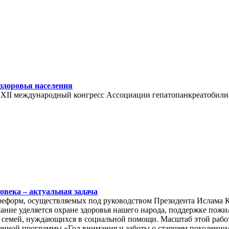
здоровья населения
XXII международный конгресс Ассоциации гепатопанкреатобили
овека – актуальная задача
еформ, осуществляемых под руководством Президента Ислама 
ание уделяется охране здоровья нашего народа, поддержке пожи
семей, нуждающихся в социальной помощи. Масштаб этой рабо
венной программы «Год внимания и заботы о старшем поколении