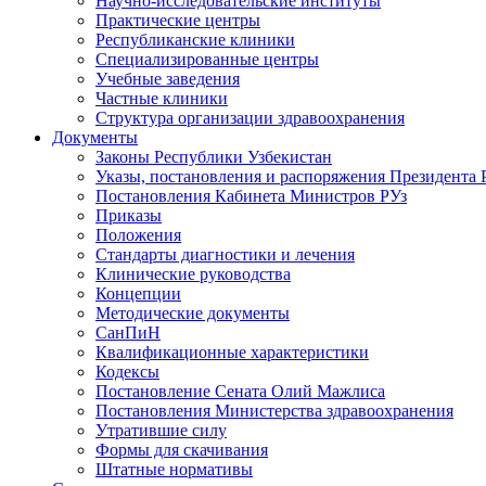
Научно-исследовательские институты
Практические центры
Республиканские клиники
Специализированные центры
Учебные заведения
Частные клиники
Структура организации здравоохранения
Документы
Законы Республики Узбекистан
Указы, постановления и распоряжения Президента 
Постановления Кабинета Министров РУз
Приказы
Положения
Стандарты диагностики и лечения
Клинические руководства
Концепции
Методические документы
СанПиН
Квалификационные характеристики
Кодексы
Постановление Сената Олий Мажлиса
Постановления Министерства здравоохранения
Утратившие силу
Формы для скачивания
Штатные нормативы