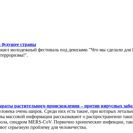
– будущее страны
ошел молодежный фестиваль под девизами "Что мы сделали для
терроризма!".
араты растительного происхождения – против вирусных заб
овека очень широк. Среди них есть такие, при которых летально
тва массовой информации рассказывают о распространении таки
бола, синдром MERS-CoV. Первично хронические инфекции, так
ют серьезную проблему для человечества.