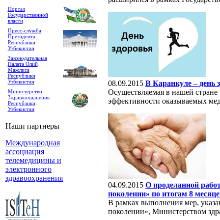
Портал
Государственной
власти
Пресс-служба
Президента
Республики
Узбекистан
Законодательная
Палата Олий
Мажлиса
Республики
Узбекистан
08.09.2015
В Каранкуле – день 
Осуществляемая в нашей стране
Министерство
Здравоохранения
эффективности оказываемых меди
Республики
Узбекистан
Наши партнеры
Международная
ассоциация
телемедицины и
электронного
здравоохранения
04.09.2015
О проделанной рабо
поколении» по итогам 8 месяце
В рамках выполнения мер, указа
поколении», Министерством здр