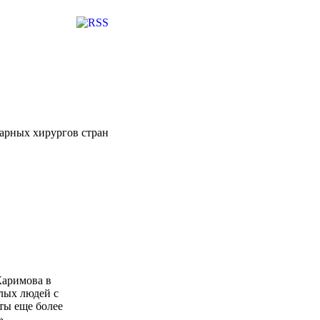
арных хирургов стран
Каримова в
лых людей с
ты еще более
».