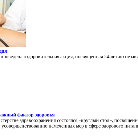
ция
проведена оздоровительная акция, посвященная 24-летию неза
 важный фактор здоровья
истерстве здравоохранения состоялся «круглый стол», посвяще
о усовершенствованию намеченных мер в сфере здорового питан