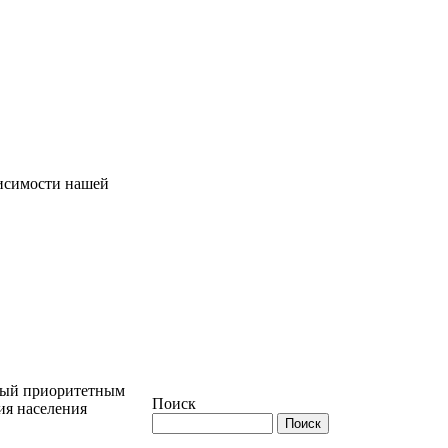
висимости нашей
нный приоритетным
Поиск
ия населения