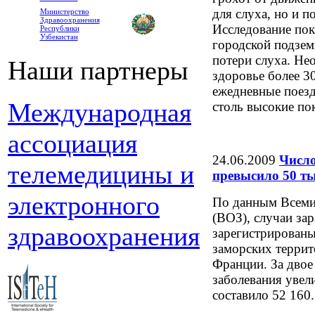
для слуха, но и п
Министерство
Здравоохранения
Исследование пок
Республики
Узбекистан
городской подзем
потери слуха. Нео
Наши партнеры
здоровье более 30
ежедневные поезд
Международная
столь высокие по
ассоциация
24.06.2009
Числ
телемедицины и
превысило 50 т
электронного
По данным Всеми
(ВОЗ), случаи з
здравоохранения
зарегистрированы 
заморских террит
Франции. За двое
заболевания увел
составило 52 160.