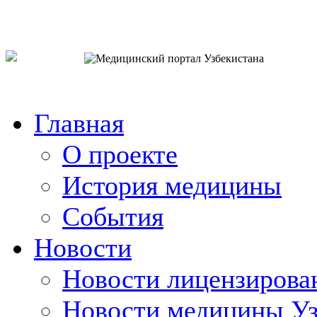
o`zb
рус
eng
Главная
О проекте
История медицины
События
Новости
Новости лицензирова
Новости медицины Уз