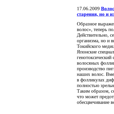
17.06.2009
Волос
старения, но и и
Образное выражен
волос», теперь п
Действительно, се
организма, но и 
Токийского медиц
Японские специал
генотоксический 
волосяных фоллик
производство пиг
наших волос. Вме
в фолликулах диф
полностью зрелые
Таким образом, с
что может предотв
обесцвечивание в