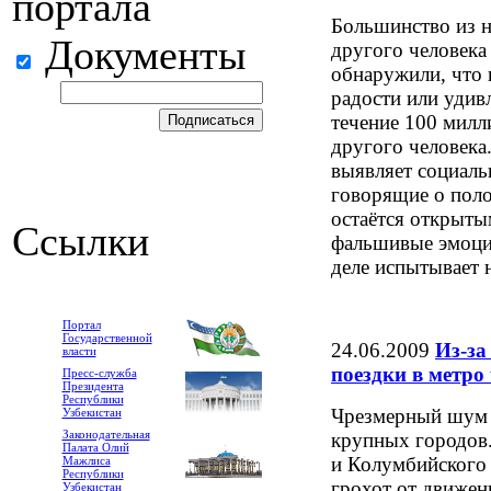
портала
Большинство из н
Документы
другого человека
обнаружили, что 
радости или удивл
течение 100 милл
другого человека.
выявляет социаль
говорящие о пол
остаётся открыты
Ссылки
фальшивые эмоции
деле испытывает 
Портал
Государственной
24.06.2009
Из-за
власти
поездки в метро
Пресс-служба
Президента
Республики
Чрезмерный шум -
Узбекистан
Законодательная
крупных городов
Палата Олий
и Колумбийского 
Мажлиса
Республики
грохот от движен
Узбекистан