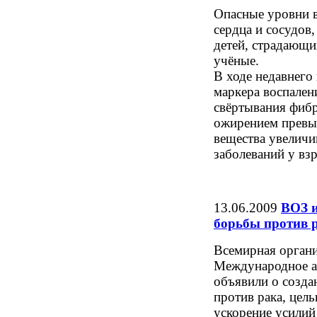
Опасные уровни в
сердца и сосудов
детей, страдающ
учёные.
В ходе недавнего
маркера воспален
свёртывания фибр
ожирением превыш
вещества увеличи
заболеваний у вз
13.06.2009
ВОЗ 
борьбы против 
Всемирная органи
Международное а
объявили о созд
против рака, цел
ускорение усилий