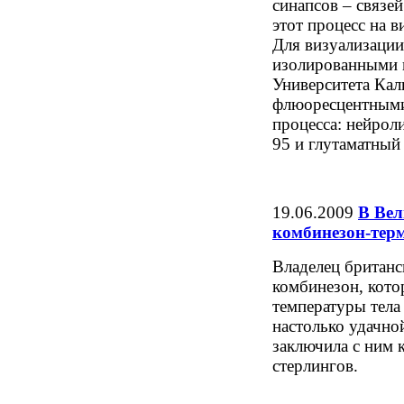
синапсов – связе
этот процесс на в
Для визуализаци
изолированными н
Университета Кал
флюоресцентными
процесса: нейрол
95 и глутаматны
19.06.2009
В Вел
комбинезон-тер
Владелец британс
комбинезон, кото
температуры тела
настолько удачно
заключила с ним 
стерлингов.