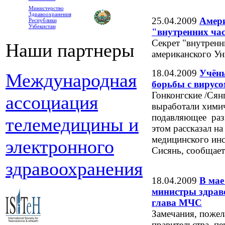
Министерство
Здравоохранения
25.04.2009
Амери
Республики
Узбекистан
"внутренних час
Секрет "внутренн
Наши партнеры
американского Ун
18.04.2009
Учёны
Международная
борьбы с вирусо
Гонконгские /Сян
ассоциация
выработали химич
подавляющее раз
телемедицины и
этом рассказал н
медицинского инс
электронного
Сисянь, сообщает
здравоохранения
18.04.2009
В мае
министры здраво
глава МЧС
Замечания, пожел
правительства, п