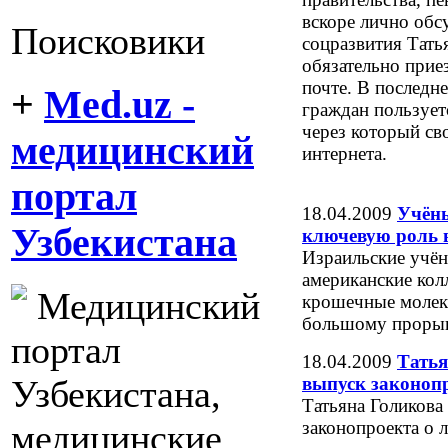
вскоре лично обс
Поисковики
соцразвития Тать
обязательно прие
почте. В последн
+
Med.uz -
граждан пользует
через который с
медицинский
интернета.
портал
18.04.2009
Учён
Узбекистана
ключевую роль 
Израильские учён
американские колл
Медицинский
крошечные молеку
большому прорыву
портал
18.04.2009
Татья
выпуск законопр
Узбекистана,
Татьяна Голикова
законопроекта о 
медицинские