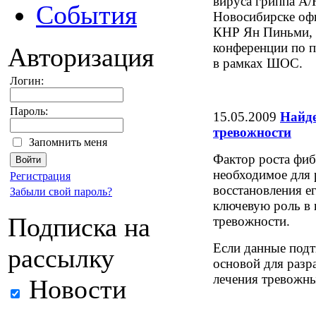
вируса гриппа A/
События
Новосибирске оф
КНР Ян Пиньми, 
конференции по 
Авторизация
в рамках ШОС.
Логин:
Пароль:
15.05.2009
Найде
тревожности
Запомнить меня
Фактор роста фиб
необходимое для 
Регистрация
восстановления е
Забыли свой пароль?
ключевую роль в 
Подписка на
тревожности.
Если данные подт
рассылку
основой для разр
лечения тревожны
Новости