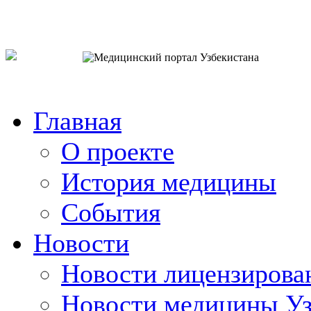
o`zb
рус
eng
Главная
О проекте
История медицины
События
Новости
Новости лицензирова
Новости медицины Уз