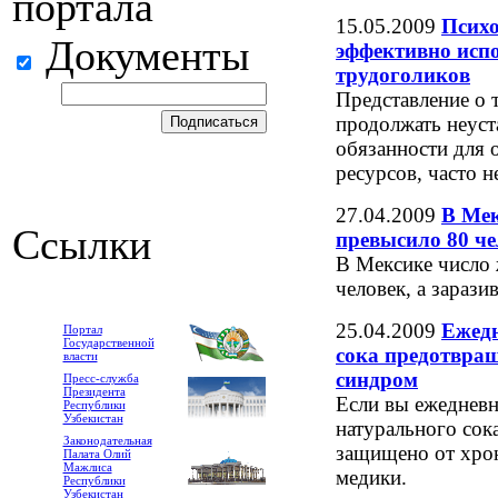
портала
15.05.2009
Психо
Документы
эффективно исп
трудоголиков
Представление о 
продолжать неуст
обязанности для 
ресурсов, часто н
27.04.2009
В Мек
Ссылки
превысило 80 че
В Мексике число 
человек, а зараз
25.04.2009
Ежедн
Портал
Государственной
сока предотвра
власти
синдром
Пресс-служба
Президента
Если вы ежедневн
Республики
Узбекистан
натурального сок
Законодательная
защищено от хро
Палата Олий
Мажлиса
медики.
Республики
Узбекистан