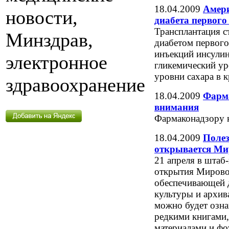
18.04.2009
Амери
новости,
диабета первого
Трансплантация с
Минздрав,
диабетом первого 
инъекций инсулин
электронное
гликемический у
уровни сахара в к
здравоохранение
18.04.2009
Фарма
внимания
Фармаконадзору 
18.04.2009
Полез
открывается Ми
21 апреля в шта
открытия Мирово
обеспечивающей 
культуры и архив
можно будет озна
редкими книгами,
материалами и ф