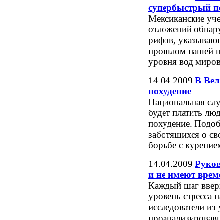
супербыстрый п
Мексиканские уче
отложений обнар
рифов, указывающ
прошлом нашей п
уровня вод миров
14.04.2009
В Вел
похудение
Национальная сл
будет платить лю
похудение. Подо
заботящихся о св
борьбе с курение
14.04.2009
Руков
и не имеют врем
Каждый шаг ввер
уровень стресса 
исследователи из
проанализировавш