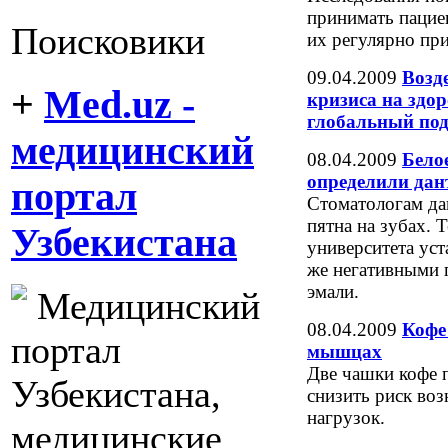
принимать пациен
Поисковики
их регулярно пр
09.04.2009
Возд
+
Med.uz -
кризиса на здор
глобальный под
медицинский
08.04.2009
Бело
определили дан
портал
Стоматологам дав
пятна на зубах.
Узбекистана
университета уст
же негативными 
эмали.
Медицинский
08.04.2009
Кофе
портал
мышцах
Две чашки кофе 
Узбекистана,
снизить риск во
нагрузок.
медицинские