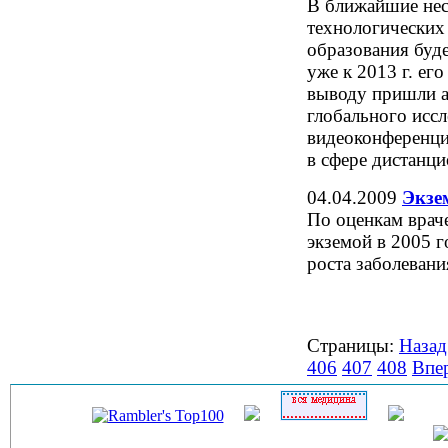
В ближайшие нес
технологических
образования буд
уже к 2013 г. ег
выводу пришли а
глобального исс
видеоконференци
в сфере дистанц
04.04.2009
Экзе
По оценкам враче
экземой в 2005 г
роста заболевани
Страницы:
Назад
406
407
408
Впе