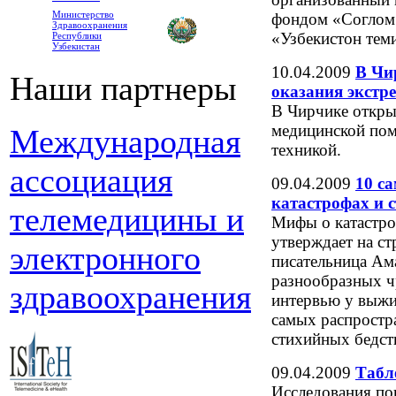
Министерство
фондом «Соглом 
Здравоохранения
«Узбекистон тем
Республики
Узбекистан
10.04.2009
В Чи
Наши партнеры
оказания экстр
В Чирчике откры
медицинской по
Международная
техникой.
ассоциация
09.04.2009
10 с
катастрофах и 
телемедицины и
Мифы о катастро
утверждает на ст
электронного
писательница Ама
разнообразных ч
здравоохранения
интервью у выжи
самых распростр
стихийных бедст
09.04.2009
Табл
Исследования по