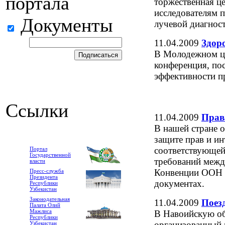
портала
торжественная ц
исследователям 
Документы
лучевой диагнос
11.04.2009
Здор
В Молодежном це
конференция, п
эффективности п
Ссылки
11.04.2009
Прав
В нашей стране 
защите прав и и
соответствующей
Портал
Государственной
требований межд
власти
Конвенции ООН 
Пресс-служба
Президента
документах.
Республики
Узбекистан
Законодательная
11.04.2009
Поез
Палата Олий
Мажлиса
В Навоийскую об
Республики
организованный
Узбекистан