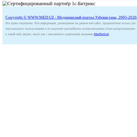
Copyright © WWW.MED.UZ - Медицинский портал Узбекистана, 2005-2026
Все права защищены. Вся информация, размещённая на данном веб-сайте, предназначена только для
персонального использования и не подлежит дальнейшему воспроизведению и/или распространению
в какой-либо форме, иначе как с письменного разрешения компании
MedNetSoft