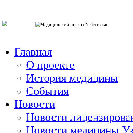
o`zb
рус
eng
Главная
О проекте
История медицины
События
Новости
Новости лицензирова
Новости медицины Уз