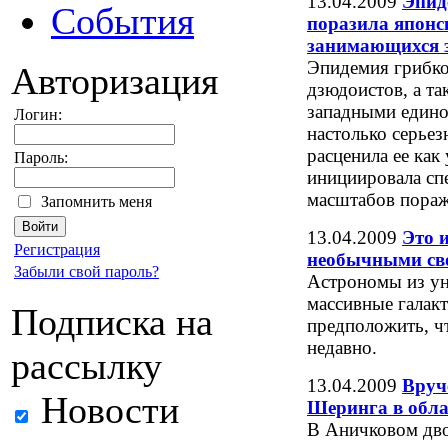
13.04.2009
Эпид
События
поразила японск
занимающихся 
Эпидемия грибко
Авторизация
дзюдоистов, а т
западными едино
Логин:
настолько серьез
расценила ее как
Пароль:
инициировала сп
масштабов пораж
Запомнить меня
13.04.2009
Это 
Регистрация
необычными св
Забыли свой пароль?
Астрономы из у
массивные галак
Подписка на
предположить, ч
недавно.
рассылку
13.04.2009
Вруч
Новости
Шеринга в обла
В Аничковом дво