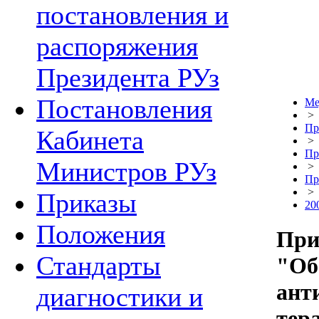
постановления и
распоряжения
Президента РУз
Постановления
Ме
>
Пр
Кабинета
>
Пр
Министров РУз
>
Пр
>
Приказы
20
Положения
При
Стандарты
"Об
ант
диагностики и
тер