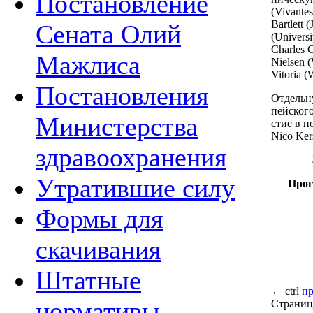
Постановление
(Vivantes
Bartlett
Сената Олий
(Universi
Charles 
Мажлиса
Nielsen 
Vitoria 
Постановления
От­дель­н
пей­ско­г
Министерства
стие в по
Nico Kers
здравоохранения
Утратившие силу
Про­г
Формы для
скачивания
Штатные
←
ctrl
п
нормативы
Страниц