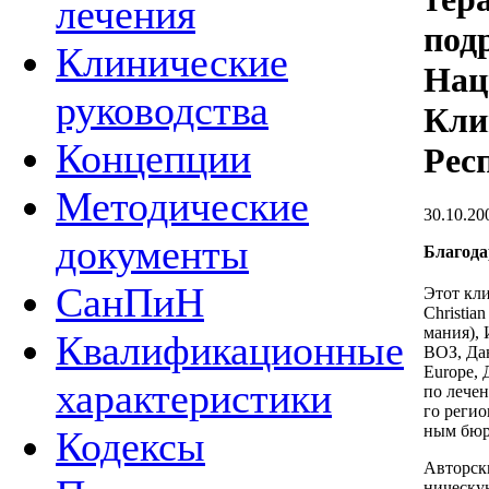
лечения
под
Клинические
Нац
руководства
Кли
Концепции
Рес
Методические
30.10.20
документы
Бла­го­да
СанПиН
Этот клин
Christian
ма­ния), 
Квалификационные
ВОЗ, Да­
Europe, Д
характеристики
по ле­че
го ре­гио
ным бю­р
Кодексы
Ав­тор­ск
ни­че­ск