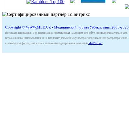
Copyright © WWW.MED.UZ - Медицинский портал Узбекистана, 2005-2026
Все права защищены. Вся информация, размещённая на данном веб-сайте, предназначена только для
персонального использования и не подлежит дальнейшему воспроизведению и/или распространению
в какой-либо форме, иначе как с письменного разрешения компании
MedNetSoft