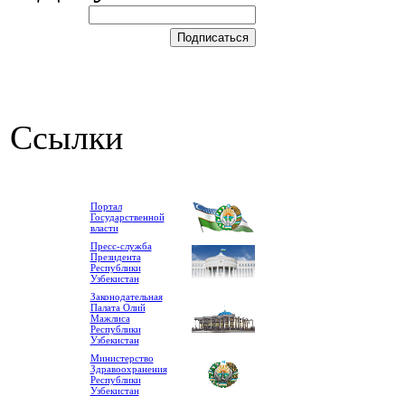
Ссылки
Портал
Государственной
власти
Пресс-служба
Президента
Республики
Узбекистан
Законодательная
Палата Олий
Мажлиса
Республики
Узбекистан
Министерство
Здравоохранения
Республики
Узбекистан