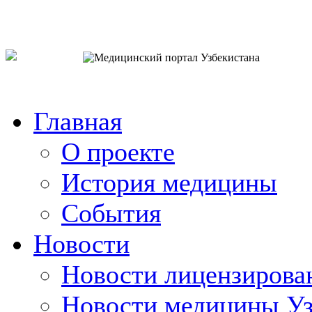
o`zb
рус
eng
Главная
О проекте
История медицины
События
Новости
Новости лицензирова
Новости медицины Уз