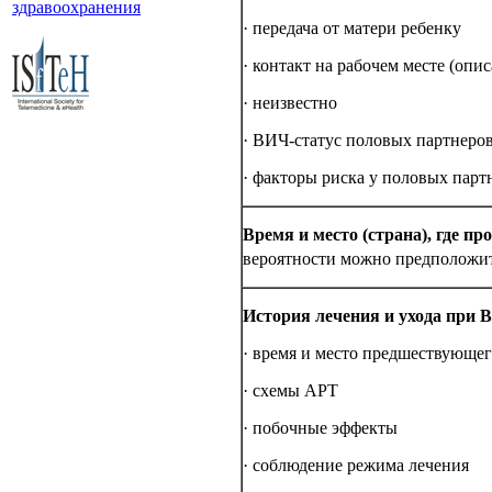
здравоохранения
· пе­ре­да­ча от ма­те­ри ре­бен­ку
· кон­такт на ра­бо­чем мес­те (опи­
· неиз­вес­тно
· ВИЧ-ста­тус по­ло­вых парт­не­ров 
· фак­то­ры рис­ка у по­ло­вых парт­н
Вре­мя и ме­сто (стра­на), где про
вероятности мож­но пред­по­ло­жи
История ле­че­ния и ухода при 
· вре­мя и ме­сто пред­ше­ст­вую­ще­
· схе­мы АРТ
· по­боч­ные эф­фек­ты
· соблюдение режима лечения