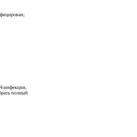
нфицирован;
Ч-ин­фекции,
обрать полный