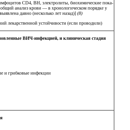
им­фо­ци­тов CD4, ВН, элек­тро­ли­ты, био­хи­ми­че­ские по­ка­
, об­щий ана­лиз крови — в хро­но­ло­ги­че­ском по­ряд­ке у
вы­яв­ле­на дав­но (не­сколь­ко лет на­зад)]
(8)
ва­ний ле­кар­ст­вен­ной ус­той­чи­вости (ес­ли про­во­ди­ли)
бу­слов­лен­ные ВИЧ-ин­фек­ци­ей, и клиническая стадия
ные и гриб­ко­вые ин­фек­ции
ия