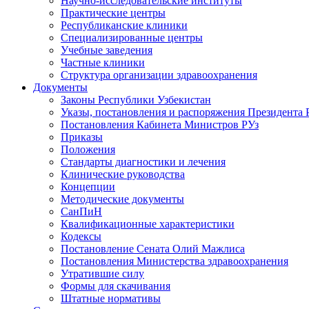
Научно-исследовательские институты
Практические центры
Республиканские клиники
Специализированные центры
Учебные заведения
Частные клиники
Структура организации здравоохранения
Документы
Законы Республики Узбекистан
Указы, постановления и распоряжения Президента 
Постановления Кабинета Министров РУз
Приказы
Положения
Стандарты диагностики и лечения
Клинические руководства
Концепции
Методические документы
СанПиН
Квалификационные характеристики
Кодексы
Постановление Сената Олий Мажлиса
Постановления Министерства здравоохранения
Утратившие силу
Формы для скачивания
Штатные нормативы