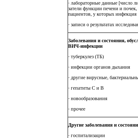
· ла­бо­ра­тор­ные дан­ные [чис­ло л
за­те­ли функ­ции пе­че­ни и по­чек
па­ци­ен­тов, у ко­то­рых ин­фек­ция 
· за­пи­си о ре­зуль­та­тах ис­сле­до­
За­бо­ле­ва­ния и со­стоя­ния, о
ВИЧ-инфекции
· ту­бер­ку­лез (ТБ)
· ин­фек­ции ор­га­нов ды­ха­ния
· дру­гие ви­рус­ные, бак­те­ри­аль­
· ге­па­ти­ты C и B
· но­во­об­ра­зо­ва­ния
· про­чее
Дру­гие за­бо­ле­ва­ния и со­стоя­н
· гос­пи­та­ли­за­ции