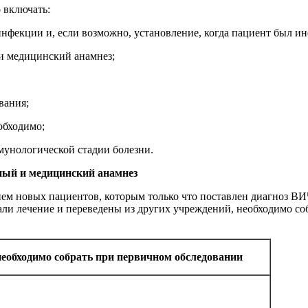
о вклю­чать:
нфекции и, если возможно, установление, когда пациент был и
и ме­ди­цин­ский анам­нез;
­ва­ния;
б­хо­ди­мо;
мунологической стадии болезни.
йный и медицинский анам­нез
м новых па­ци­ен­тов, которым только что поставлен диагноз ВИ
али лечение и переведены из других учреждений, необходимо с
е­об­хо­ди­мо со­брать при пер­вич­ном об­сле­до­ва­нии