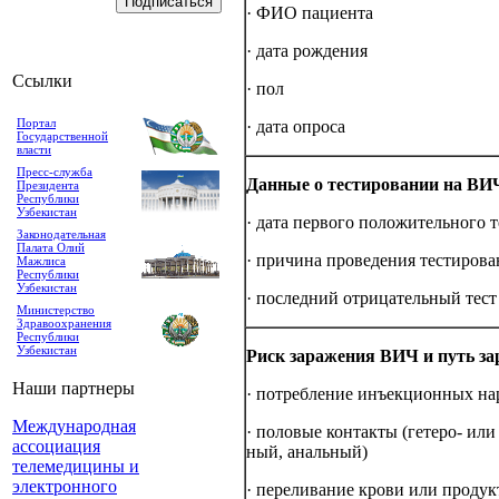
· ФИО па­ци­ен­та
· да­та ро­ж­де­ния
Ссылки
· пол
Портал
· да­та оп­ро­са
Государственной
власти
Пресс-служба
Дан­ные о тес­ти­ро­ва­нии на ВИ
Президента
Республики
Узбекистан
· да­та пер­во­го по­ло­жи­тель­но­го
Законодательная
Палата Олий
· при­чи­на про­ве­де­ния тес­ти­ро­ва
Мажлиса
Республики
Узбекистан
· последний от­ри­ца­тель­ный тес­т
Министерство
Здравоохранения
Республики
Узбекистан
Риск за­ра­же­ния ВИЧ и путь за­ра
Наши партнеры
· по­треб­ле­ние инъ­ек­ци­он­ных нар
Международная
· по­ло­вые кон­так­ты (ге­те­ро- или
ассоциация
ный, аналь­ный)
телемедицины и
электронного
· пе­ре­ли­ва­ние кро­ви или продук