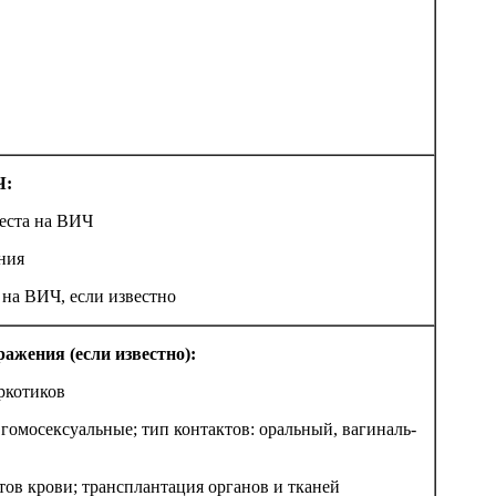
Ч:
 тес­та на ВИЧ
­ния
 на ВИЧ, ес­ли из­вест­но
­же­ния (ес­ли из­вес­тно):
­ко­ти­ков
 го­мо­сек­су­аль­ные; тип кон­так­тов: ораль­ный, ва­ги­наль­
тов кро­ви; транс­план­та­ция ор­га­нов и тканей