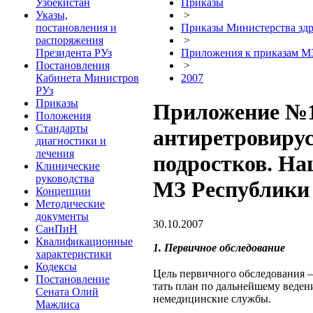
Узбекистан
Приказы
Указы,
>
постановления и
Приказы Министерства здр
распоряжения
>
Президента РУз
Приложения к приказам М
Постановления
>
Кабинета Министров
2007
РУз
Приказы
Приложение №1
Положения
Стандарты
антиретровирус
диагностики и
лечения
подростков. Н
Клинические
руководства
МЗ Республики
Концепции
Методические
документы
30.10.2007
СанПиН
Квалификационные
1. Пер­вич­ное об­сле­до­ва­ние
характеристики
Кодексы
Цель пер­вич­но­го обследования — 
Постановление
тать план по дальнейшему ведени
Сената Олий
немедицинские службы.
Мажлиса