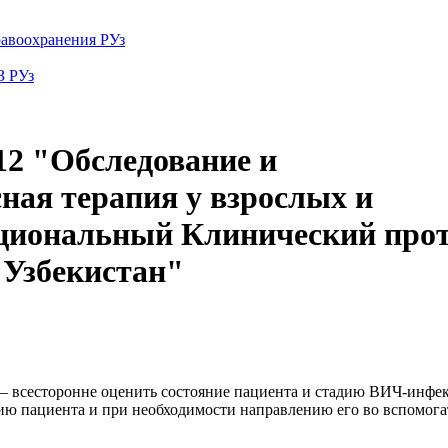
авоохранения РУз
З РУз
2 "Обследование и
ная терапия у взрослых и
ациональный Клинический про
 Узбекистан"
всесторонне оце­нить со­стоя­ние па­ци­ен­та и ста­дию ВИЧ-ин­фек­
ю пациента и при не­об­хо­ди­мо­сти направлению его во вспомог