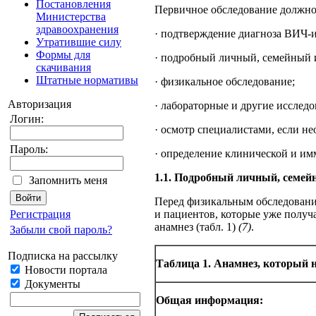
Постановления
Пер­вич­ное об­сле­до­ва­ние долж­н
Министерства
здравоохранения
· подтверждение диагноза ВИЧ-и
Утратившие силу
Формы для
· под­роб­ный лич­ный, се­мей­ный 
скачивания
Штатные нормативы
· фи­зи­каль­ное об­сле­до­ва­ние;
Авторизация
· ла­бо­ра­тор­ные и дру­гие ис­сле­до
Логин:
· ос­мотр спе­циа­ли­стами, если не­о
Пароль:
· определение клинической и им
1.1. Под­роб­ный личный, семе
Запомнить меня
Перед физикальным обследование
и пациентов, которые уже получ
Регистрация
анам­не­з (табл. 1)
(7)
.
Забыли свой пароль?
Подписка на рассылку
Таб­ли­ца 1. Анам­нез, ко­то­рый н
Новости портала
Документы
Об­щая ин­фор­ма­ция: