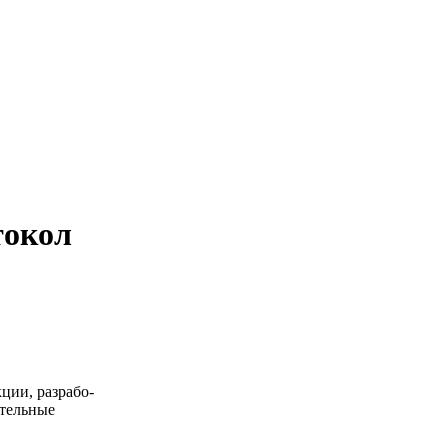
токол
ции, раз­ра­бо­
ательные