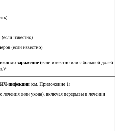
сать)
(ес­ли из­вес­тно)
е­ров (ес­ли из­вест­но)
­изош­ло за­ра­же­ние
(ес­ли из­вест­но или с большой долей
а
ть)
ВИЧ-ин­фек­ции
(см. При­ло­же­ние 1)
го ле­че­ния (или ухода), вклю­чая пе­ре­ры­вы в ле­че­нии