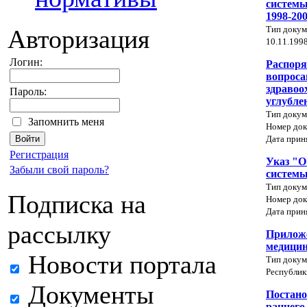
системы
1998-20
Тип докум
Авторизация
10.11.1998
Логин:
Распоря
вопроса
здравоо
Пароль:
углубле
Тип докум
Запомнить меня
Номер док
Дата прин
Регистрация
Указ "О
Забыли свой пароль?
системы
Тип докум
Подписка на
Номер док
Дата прин
рассылку
Приложе
медицин
Новости портала
Тип докум
Республик
Документы
Постано
раннего