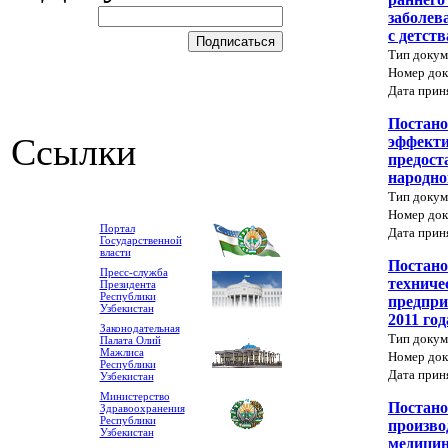
заболев
с детств
Тип докум
Номер док
Дата прин
Постано
Ссылки
эффекти
предост
народно
Тип докум
Номер док
Портал
Дата прин
Государственной
власти
Постано
Пресс-служба
техниче
Президента
Республики
предпри
Узбекистан
2011 год
Законодательная
Тип докум
Палата Олий
Мажлиса
Номер док
Республики
Дата прин
Узбекистан
Министерство
Постано
Здравоохранения
Республики
произво
Узбекистан
медицин