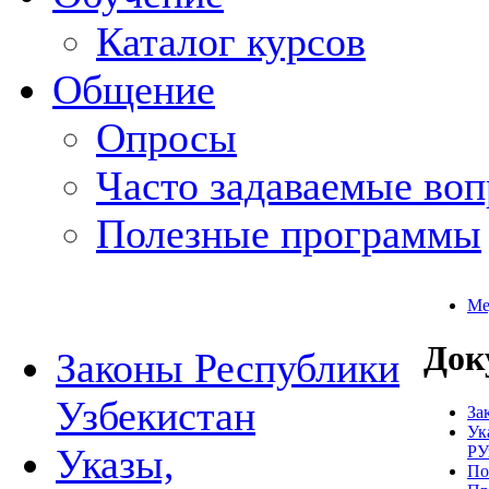
Каталог курсов
Общение
Опросы
Часто задаваемые во
Полезные программы
Ме
Док
Законы Республики
Узбекистан
За
Ук
Указы,
РУ
По