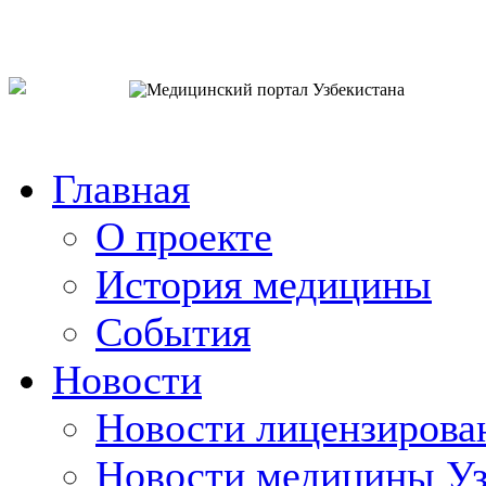
o`zb
рус
eng
Главная
О проекте
История медицины
События
Новости
Новости лицензирова
Новости медицины Уз