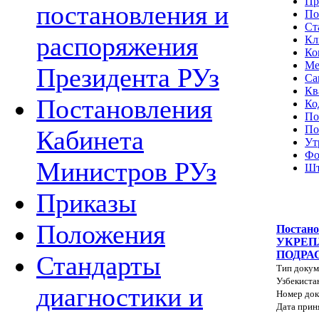
Пр
постановления и
По
Ст
распоряжения
Кл
Ко
Ме
Президента РУз
Са
Кв
Постановления
Ко
По
По
Кабинета
Ут
Фо
Министров РУз
Шт
Приказы
Положения
Постан
УКРЕП
ПОДРА
Стандарты
Тип докум
Узбекиста
диагностики и
Номер док
Дата прин