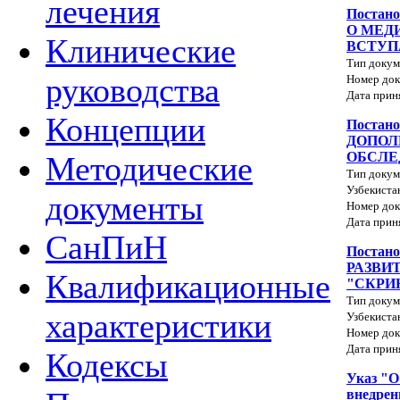
лечения
Поста
О МЕД
Клинические
ВСТУП
Тип докум
руководства
Номер док
Дата прин
Концепции
Постан
ДОПОЛ
ОБСЛЕ
Методические
Тип докум
Узбекиста
документы
Номер док
Дата прин
СанПиН
Постан
РАЗВИ
Квалификационные
"СКРИ
Тип докум
характеристики
Узбекиста
Номер док
Дата прин
Кодексы
Указ "О
внедре