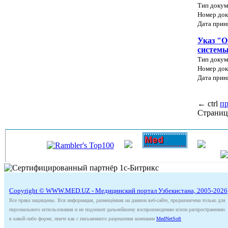
Тип докум
Номер док
Дата прин
Указ "О
системы
Тип докум
Номер док
Дата прин
←
ctrl
п
Страниц
Copyright © WWW.MED.UZ - Медицинский портал Узбекистана, 2005-2026
Все права защищены. Вся информация, размещённая на данном веб-сайте, предназначена только для
персонального использования и не подлежит дальнейшему воспроизведению и/или распространению
в какой-либо форме, иначе как с письменного разрешения компании
MedNetSoft