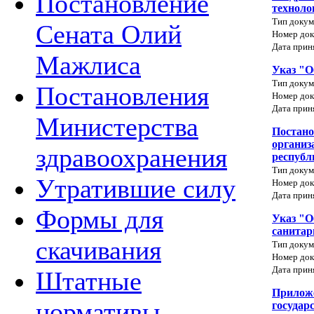
Постановление
техноло
Тип докум
Сената Олий
Номер док
Дата прин
Мажлиса
Указ "О
Тип докум
Постановления
Номер док
Дата прин
Министерства
Постано
организ
здравоохранения
республ
Тип докум
Утратившие силу
Номер док
Дата прин
Формы для
Указ "О
санитар
скачивания
Тип докум
Номер док
Дата прин
Штатные
Приложе
нормативы
государ