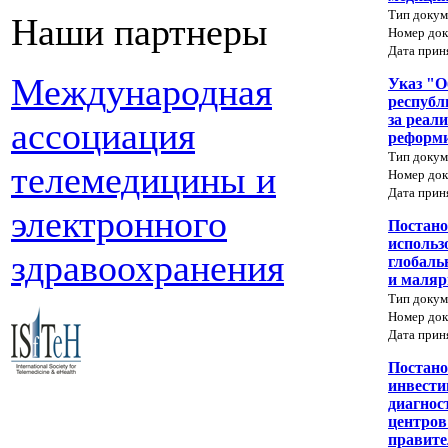
Тип докум
Наши партнеры
Номер док
Дата прин
Международная
Указ "О
республ
за реал
ассоциация
реформи
Тип докум
телемедицины и
Номер док
Дата прин
электронного
Постано
использ
здравоохранения
глобаль
и маляр
Тип докум
Номер док
Дата прин
Постано
инвести
диагнос
центров
правите