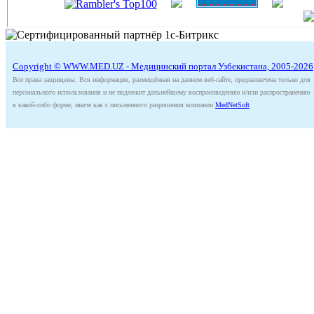
Copyright © WWW.MED.UZ - Медицинский портал Узбекистана, 2005-2026
Все права защищены. Вся информация, размещённая на данном веб-сайте, предназначена только для
персонального использования и не подлежит дальнейшему воспроизведению и/или распространению
в какой-либо форме, иначе как с письменного разрешения компании
MedNetSoft