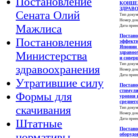
Постановление
КОНЦЕ
ЗДРАВО
Сената Олий
Тип докум
Номер док
Мажлиса
Дата прин
Постано
Постановления
эффекти
Японии 
Министерства
здравоо
и совер
Тип докум
здравоохранения
Номер док
Дата прин
Утратившие силу
Постано
стимул
Формы для
уровня 
среднег
скачивания
Тип докум
Номер док
Дата прин
Штатные
Постано
нормативы
оборудо