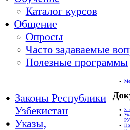
Каталог курсов
Общение
Опросы
Часто задаваемые во
Полезные программы
Ме
Док
Законы Республики
Узбекистан
За
Ук
Указы,
РУ
По