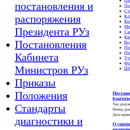
Пр
постановления и
По
Ст
распоряжения
Кл
Ко
Ме
Президента РУз
Са
Кв
Постановления
Ко
По
По
Кабинета
Ут
Фо
Министров РУз
Шт
Приказы
Положения
Постано
благотв
Тип докум
Стандарты
Номер док
Дата прин
диагностики и
О совер
медицин