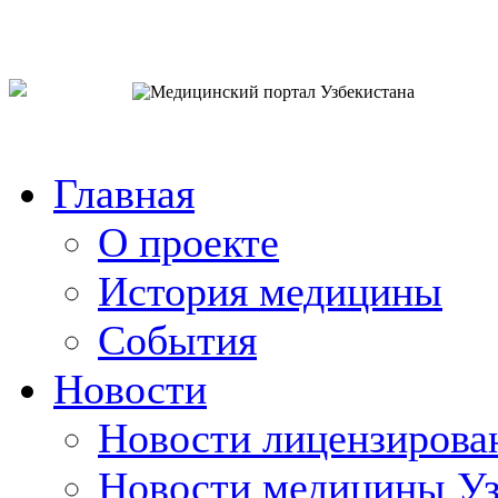
o`zb
рус
eng
Главная
О проекте
История медицины
События
Новости
Новости лицензирова
Новости медицины Уз