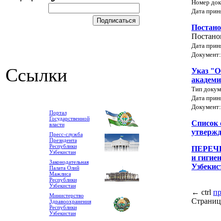
Номер док
Дата прин
Постано
Постано
Дата прин
Документ
Ссылки
Указ "О
академ
Тип докум
Дата прин
Документ
Портал
Государственной
Список 
власти
утвержд
Пресс-служба
Президента
Республики
ПЕРЕЧЕ
Узбекистан
и гигие
Законодательная
Узбекис
Палата Олий
Мажлиса
Республики
Узбекистан
←
ctrl
п
Министерство
Страниц
Здравоохранения
Республики
Узбекистан