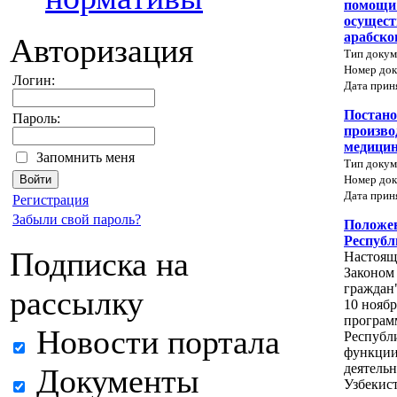
помощи 
осущест
арабско
Авторизация
Тип докум
Номер док
Логин:
Дата прин
Постано
Пароль:
произво
медицин
Запомнить меня
Тип докум
Номер док
Дата прин
Регистрация
Забыли свой пароль?
Положен
Республ
Подписка на
Настояще
Законом
граждан
рассылку
10 ноябр
програм
Новости портала
Республи
функции
деятель
Документы
Узбекис