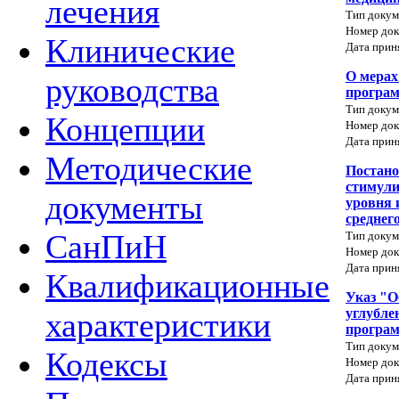
лечения
Тип докум
Номер док
Клинические
Дата прин
О мерах
руководства
програм
Тип докум
Концепции
Номер док
Дата прин
Методические
Постано
стимул
документы
уровня 
среднег
СанПиН
Тип докум
Номер док
Дата прин
Квалификационные
Указ "О
углубле
характеристики
програм
Тип докум
Кодексы
Номер док
Дата прин