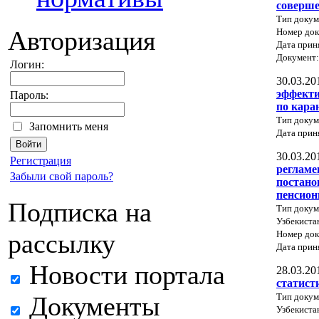
соверше
Тип докум
Авторизация
Номер док
Дата прин
Документ
Логин:
30.03.20
эффекти
Пароль:
по кара
Тип докум
Запомнить меня
Дата прин
30.03.20
Регистрация
регламе
Забыли свой пароль?
постано
пенсион
Подписка на
Тип докум
Узбекиста
Номер док
рассылку
Дата прин
Новости портала
28.03.20
статист
Тип докум
Документы
Узбекиста