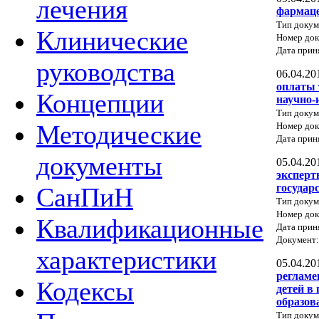
лечения
фармаце
Тип докум
Клинические
Номер док
Дата прин
руководства
06.04.20
оплаты 
Концепции
научно-
Тип докум
Методические
Номер до
Дата прин
документы
05.04.20
эксперт
государ
СанПиН
Тип докум
Номер до
Квалификационные
Дата прин
Документ
характеристики
05.04.20
регламе
Кодексы
детей в
образов
Тип докум