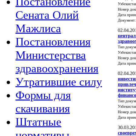
Постановление
Узбекиста
Номер док
Сената Олий
Дата прин
Документ
Мажлиса
02.04.20
централ
Постановления
здравоо
Тип докум
Министерства
Узбекиста
Номер док
Дата прин
здравоохранения
02.04.20
Утратившие силу
инвести
привлеч
институ
Формы для
финансо
Тип докум
скачивания
Узбекиста
Номер док
Дата прин
Штатные
30.03.20
нормативы
своевре