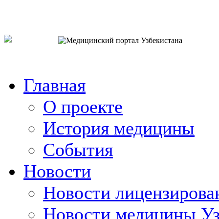
o`zb
рус
eng
Главная
О проекте
История медицины
События
Новости
Новости лицензирова
Новости медицины Уз