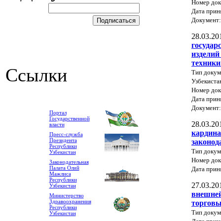
Номер док
Дата прин
Документ
28.03.20
государ
изделий
техники
Ссылки
Тип докум
Узбекиста
Номер док
Дата прин
Документ
Портал
Государственной
28.03.20
власти
кардина
Пресс-служба
Президента
законод
Республики
Тип докум
Узбекистан
Номер док
Законодательная
Палата Олий
Дата прин
Мажлиса
Республики
27.03.20
Узбекистан
внешней
Министерство
Здравоохранения
торговы
Республики
Тип докум
Узбекистан