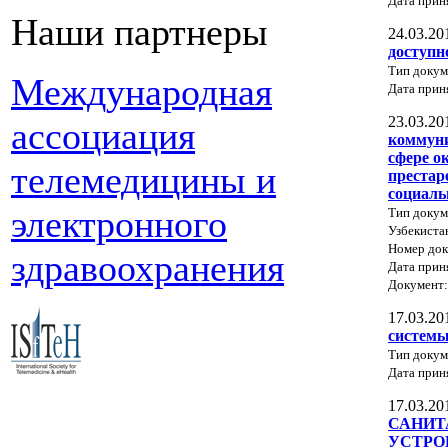
Дата прин
Наши партнеры
24.03.20
доступн
Тип докум
Международная
Дата прин
23.03.20
ассоциация
коммуни
сфере о
телемедицины и
престар
социаль
электронного
Тип докум
Узбекиста
Номер док
здравоохранения
Дата прин
Документ
17.03.20
системы
Тип докум
Дата прин
17.03.20
САНИТ
УСТРО