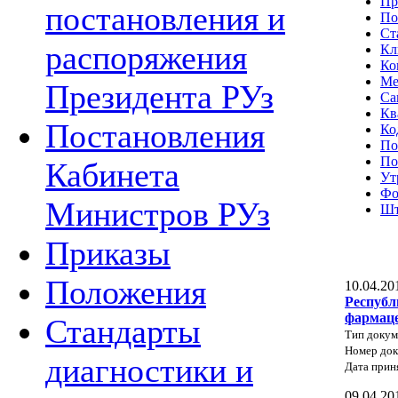
Пр
постановления и
По
Ст
распоряжения
Кл
Ко
Ме
Президента РУз
Са
Кв
Постановления
Ко
По
По
Кабинета
Ут
Фо
Министров РУз
Шт
Приказы
Положения
10.04.20
Республ
фармаце
Стандарты
Тип докум
Номер док
диагностики и
Дата прин
09.04.20