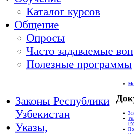
Каталог курсов
Общение
Опросы
Часто задаваемые во
Полезные программы
Ме
Док
Законы Республики
Узбекистан
За
Ук
Указы,
РУ
По