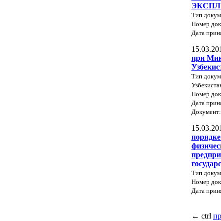
ЭКСПЛ
Тип доку
Номер док
Дата прин
15.03.20
при Мин
Узбекис
Тип докум
Узбекиста
Номер док
Дата прин
Документ
15.03.20
порядке
физичес
предпри
государ
Тип докум
Номер док
Дата прин
←
ctrl
п