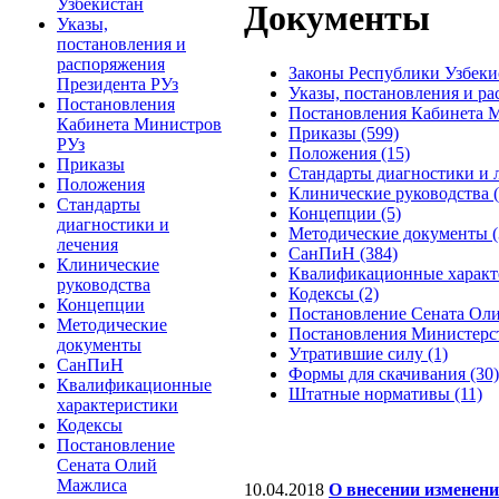
Узбекистан
Документы
Указы,
постановления и
распоряжения
Законы Республики Узбекис
Президента РУз
Указы, постановления и ра
Постановления
Постановления Кабинета М
Кабинета Министров
Приказы (599)
РУз
Положения (15)
Приказы
Стандарты диагностики и л
Положения
Клинические руководства (
Стандарты
Концепции (5)
диагностики и
Методические документы (
лечения
СанПиН (384)
Клинические
Квалификационные характе
руководства
Кодексы (2)
Концепции
Постановление Сената Оли
Методические
Постановления Министерст
документы
Утратившие силу (1)
СанПиН
Формы для скачивания (30)
Квалификационные
Штатные нормативы (11)
характеристики
Кодексы
Постановление
Сената Олий
Мажлиса
10.04.2018
О внесении изменени