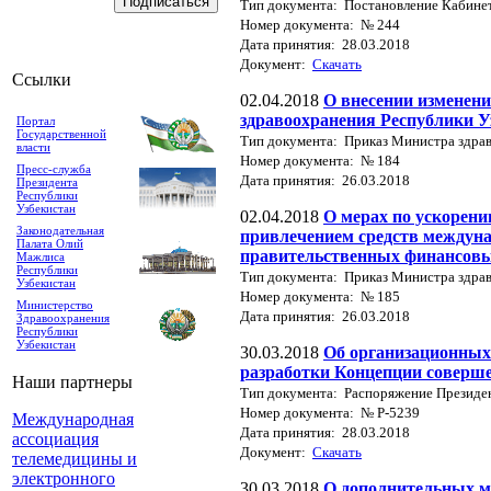
Тип документа: Постановление Кабине
Номер документа: № 244
Дата принятия: 28.03.2018
Документ:
Скачать
Ссылки
02.04.2018
О внесении изменени
здравоохранения Республики У
Портал
Государственной
Тип документа: Приказ Министра здра
власти
Номер документа: № 184
Пресс-служба
Дата принятия: 26.03.2018
Президента
Республики
Узбекистан
02.04.2018
О мерах по ускорени
Законодательная
привлечением средств междун
Палата Олий
правительственных финансовы
Мажлиса
Республики
Тип документа: Приказ Министра здра
Узбекистан
Номер документа: № 185
Министерство
Дата принятия: 26.03.2018
Здравоохранения
Республики
Узбекистан
30.03.2018
Об организационных 
разработки Концепции соверш
Наши партнеры
Тип документа: Распоряжение Президе
Номер документа: № Р-5239
Международная
Дата принятия: 28.03.2018
ассоциация
Документ:
Скачать
телемедицины и
электронного
30.03.2018
О дополнительных м