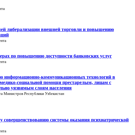
нта
шей либерализации внешней торговли и повышению
аций
ента
ерах по повышению доступности банковских услуг
ента
ию информационно-коммуникационных технологий в
я медико-социальной помощи престарелым, лицам с
ально уязвимым слоям населения
та Министров Республики Узбекистан
му совершенствованию системы оказания психиатрической
ента