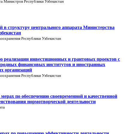
та Министров Республики Узбекистан
й в структуру центрального аппарата Министерства
збекистан
воохранения Республики Узбекистан
ю реализации инвестиционных и грантовых проектов с
ародных финансовых институтов и иностранных
х организаций
воохранения Республики Узбекистан
мерах по обеспечению своевременной и качественной
енствования нормотворческой деятельности
нта
ерах по повышению эффективности деятельности