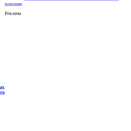
психозами
Реклама
ых
ого