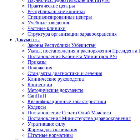
Научно-исследовательские институты
Практические центры
Республиканские клиники
Специализированные центры
Учебные заведения
Частные клиники
Структура организации здравоохранения
Документы
Законы Республики Узбекистан
Указы, постановления и распоряжения Президента 
Постановления Кабинета Министров РУз
Приказы
Положения
Стандарты диагностики и лечения
Клинические руководства
Концепции
Методические документы
СанПиН
Квалификационные характеристики
Кодексы
Постановление Сената Олий Мажлиса
Постановления Министерства здравоохранения
Утратившие силу
Формы для скачивания
Штатные нормативы