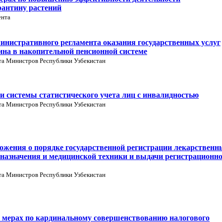
рантину растений
ента
инистративного регламента оказания государственных услуг
ина в накопительной пенсионной системе
та Министров Республики Узбекистан
 системы статистического учета лиц с инвалидностью
та Министров Республики Узбекистан
ожения о порядке государственной регистрации лекарственн
 назначения и медицинской техники и выдачи регистрационн
та Министров Республики Узбекистан
 мерах по кардинальному совершенствованию налогового