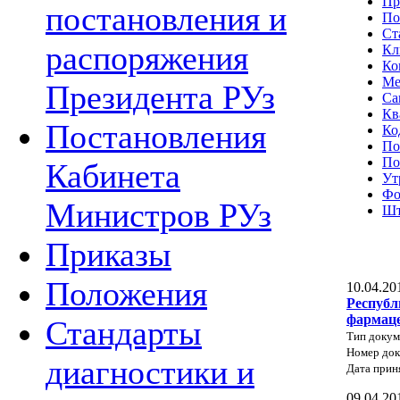
Пр
постановления и
По
Ст
распоряжения
Кл
Ко
Ме
Президента РУз
Са
Кв
Постановления
Ко
По
По
Кабинета
Ут
Фо
Министров РУз
Шт
Приказы
Положения
10.04.20
Республ
фармаце
Стандарты
Тип докум
Номер док
диагностики и
Дата прин
09.04.20