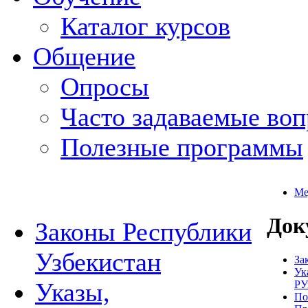
Каталог курсов
Общение
Опросы
Часто задаваемые во
Полезные программы
Ме
Док
Законы Республики
Узбекистан
За
Ук
Указы,
РУ
По