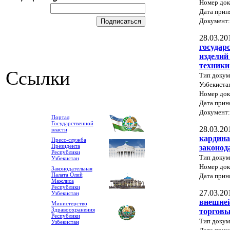
Номер док
Дата прин
Документ
28.03.20
государ
изделий
техники
Ссылки
Тип докум
Узбекиста
Номер док
Дата прин
Документ
Портал
Государственной
28.03.20
власти
кардина
Пресс-служба
Президента
законод
Республики
Тип докум
Узбекистан
Номер док
Законодательная
Палата Олий
Дата прин
Мажлиса
Республики
27.03.20
Узбекистан
внешней
Министерство
Здравоохранения
торговы
Республики
Тип докум
Узбекистан