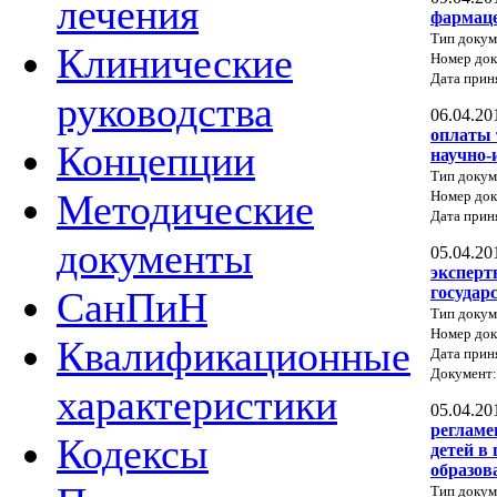
лечения
фармаце
Тип докум
Клинические
Номер док
Дата прин
руководства
06.04.20
оплаты 
Концепции
научно-
Тип докум
Методические
Номер до
Дата прин
документы
05.04.20
эксперт
государ
СанПиН
Тип докум
Номер до
Квалификационные
Дата прин
Документ
характеристики
05.04.20
регламе
Кодексы
детей в
образов
Тип докум