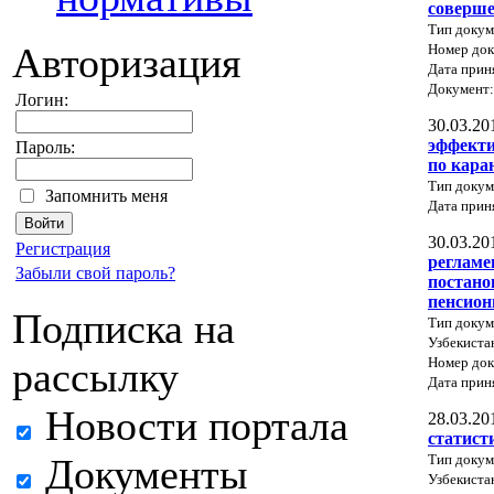
соверше
Тип докум
Авторизация
Номер док
Дата прин
Документ
Логин:
30.03.20
эффекти
Пароль:
по кара
Тип докум
Запомнить меня
Дата прин
30.03.20
Регистрация
регламе
Забыли свой пароль?
постано
пенсион
Подписка на
Тип докум
Узбекиста
Номер док
рассылку
Дата прин
Новости портала
28.03.20
статист
Тип докум
Документы
Узбекиста