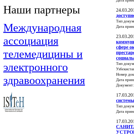
Дата прин
Наши партнеры
24.03.20
доступн
Тип докум
Международная
Дата прин
23.03.20
ассоциация
коммуни
сфере о
телемедицины и
престар
социаль
электронного
Тип докум
Узбекиста
Номер док
здравоохранения
Дата прин
Документ
17.03.20
системы
Тип докум
Дата прин
17.03.20
САНИТ
УСТРО