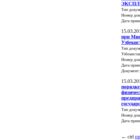
ЭКСПЛ
Тип доку
Номер док
Дата прин
15.03.20
при Мин
Узбекис
Тип докум
Узбекиста
Номер док
Дата прин
Документ
15.03.20
порядке
физичес
предпри
государ
Тип докум
Номер док
Дата прин
←
ctrl
п