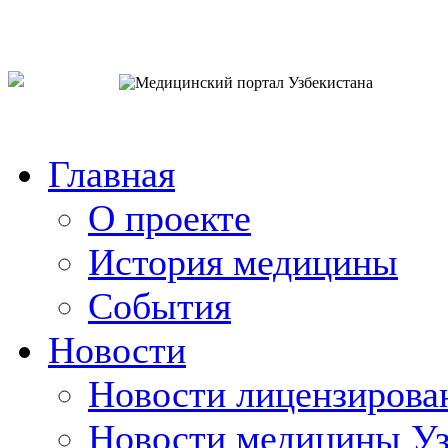
o`zb
рус
eng
Главная
О проекте
История медицины
События
Новости
Новости лицензирова
Новости медицины Уз