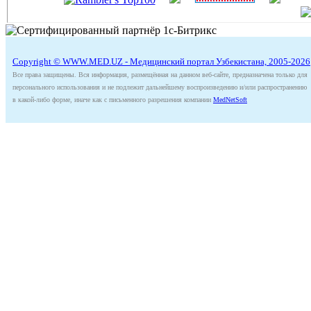
Copyright © WWW.MED.UZ - Медицинский портал Узбекистана, 2005-2026
Все права защищены. Вся информация, размещённая на данном веб-сайте, предназначена только для
персонального использования и не подлежит дальнейшему воспроизведению и/или распространению
в какой-либо форме, иначе как с письменного разрешения компании
MedNetSoft