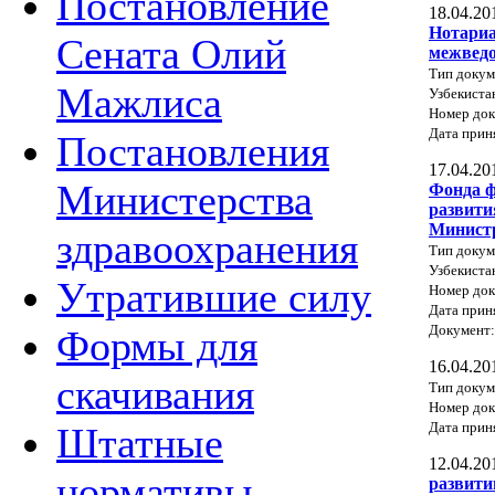
Постановление
18.04.20
Нотариа
Сената Олий
межведо
Тип докум
Мажлиса
Узбекиста
Номер док
Дата прин
Постановления
17.04.20
Министерства
Фонда ф
развити
Министр
здравоохранения
Тип докум
Узбекиста
Утратившие силу
Номер док
Дата прин
Документ
Формы для
16.04.20
скачивания
Тип докум
Номер до
Дата прин
Штатные
12.04.20
нормативы
развити