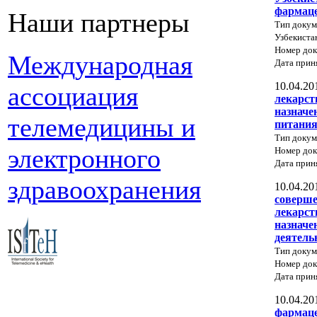
фармаце
Наши партнеры
Тип докум
Узбекиста
Номер док
Международная
Дата прин
10.04.20
ассоциация
лекарст
назначе
телемедицины и
питани
Тип докум
электронного
Номер док
Дата прин
здравоохранения
10.04.20
соверше
лекарст
назначе
деятель
Тип докум
Номер до
Дата прин
10.04.20
фармаце