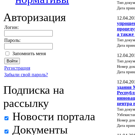
Тип докум
Дата прин
Авторизация
12.04.20
упроще
Логин:
процеду
а также
Тип докум
Пароль:
Дата прин
Запомнить меня
12.04.20
Тип докум
Номер док
Регистрация
Дата прин
Забыли свой пароль?
12.04.20
Подписка на
здания 
Республ
инновац
рассылку
центра 
Тип докум
Новости портала
Узбекиста
Номер док
Дата прин
Документы