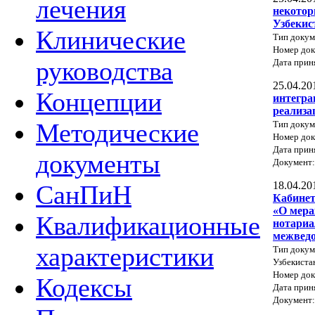
лечения
некотор
Узбекис
Клинические
Тип докум
Номер до
руководства
Дата прин
25.04.20
Концепции
интегра
реализа
Методические
Тип докум
Номер до
Дата прин
документы
Документ
18.04.20
СанПиН
Кабинет
«О мера
Квалификационные
нотариа
межведо
характеристики
Тип докум
Узбекиста
Номер док
Кодексы
Дата прин
Документ