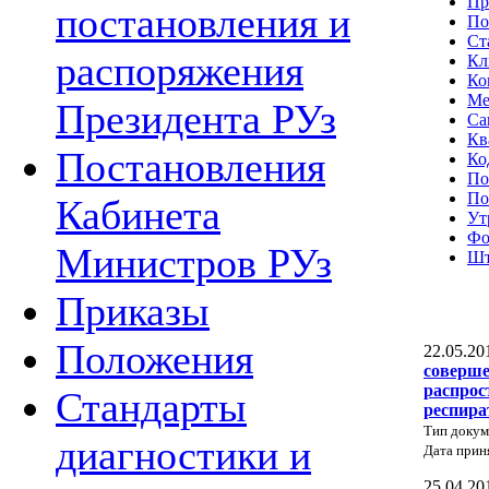
Пр
постановления и
По
Ст
распоряжения
Кл
Ко
Ме
Президента РУз
Са
Кв
Постановления
Ко
По
По
Кабинета
Ут
Фо
Министров РУз
Шт
Приказы
Положения
22.05.20
соверше
распрос
Стандарты
респира
Тип докум
диагностики и
Дата прин
25.04.20