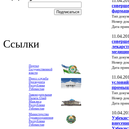
11.04.20
соверше
фармаце
Тип докум
Номер док
Дата прин
11.04.20
Ссылки
соверше
лекарст
медицин
Тип докум
Номер до
Портал
Дата прин
Государственной
власти
11.04.20
Пресс-служба
условий
Президента
Республики
промыш
Узбекистан
Тип докум
Законодательная
Номер до
Палата Олий
Мажлиса
Дата прин
Республики
Узбекистан
10.04.20
Министерство
Узбекис
Здравоохранения
Республики
внесени
Узбекистан
Узбекис