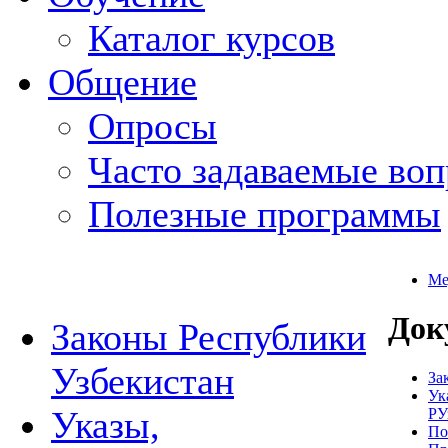
Каталог курсов
Общение
Опросы
Часто задаваемые во
Полезные программы
Ме
Док
Законы Республики
Узбекистан
За
Ук
Указы,
РУ
По