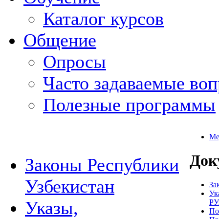
Каталог курсов
Общение
Опросы
Часто задаваемые во
Полезные программы
Ме
Док
Законы Республики
Узбекистан
За
Ук
Указы,
РУ
По