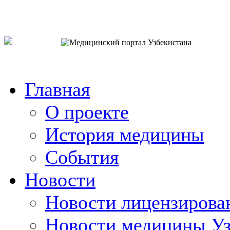
o`zb
рус
eng
Главная
О проекте
История медицины
События
Новости
Новости лицензирова
Новости медицины Уз