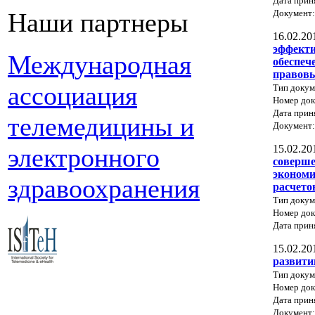
Дата прин
Документ
Наши партнеры
16.02.20
эффекти
Международная
обеспеч
правовы
ассоциация
Тип докум
Номер док
Дата прин
телемедицины и
Документ
15.02.20
электронного
соверше
экономи
здравоохранения
расчето
Тип докум
Номер до
Дата прин
15.02.20
развити
Тип докум
Номер до
Дата прин
Документ