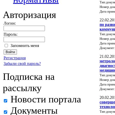
Тип докум
Номер док
Авторизация
Дата прин
22.02.20
Логин:
по разв
коммуни
Тип докум
Пароль:
Номер до
Дата прин
Запомнить меня
Документ
21.02.20
Регистрация
метроло
Забыли свой пароль?
диагнос
медици
Подписка на
Тип докум
Номер док
Дата прин
рассылку
Документ
Новости портала
20.02.20
соверш
техноло
Документы
Тип докум