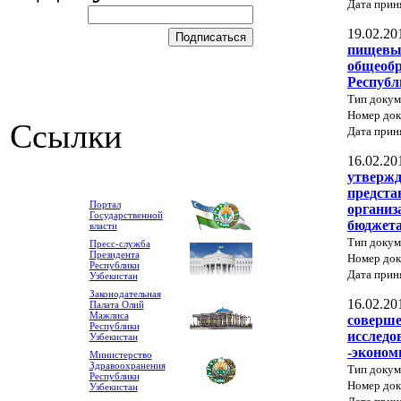
Дата прин
19.02.20
пищевых
общеобр
Республ
Тип доку
Номер док
Ссылки
Дата прин
16.02.20
утвержд
предста
Портал
организ
Государственной
бюджета
власти
Тип доку
Пресс-служба
Президента
Номер док
Республики
Дата прин
Узбекистан
Законодательная
16.02.20
Палата Олий
Мажлиса
соверше
Республики
исследо
Узбекистан
-эконом
Министерство
Здравоохранения
Тип докум
Республики
Номер до
Узбекистан