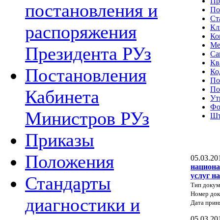
Пр
постановления и
По
Ст
распоряжения
Кл
Ко
Ме
Президента РУз
Са
Кв
Постановления
Ко
По
По
Кабинета
Ут
Фо
Министров РУз
Шт
Приказы
Положения
05.03.20
национа
услуг н
Стандарты
Тип докум
Номер до
диагностики и
Дата прин
05.03.20