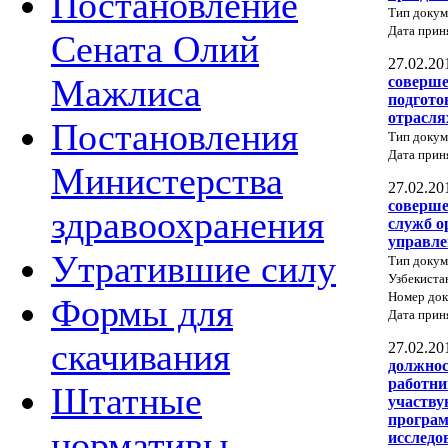
Постановление
Тип докум
Дата прин
Сената Олий
27.02.20
Мажлиса
соверше
подгото
отрасля
Постановления
Тип докум
Дата прин
Министерства
27.02.20
соверше
здравоохранения
служб о
управле
Утратившие силу
Тип докум
Узбекиста
Номер док
Формы для
Дата прин
скачивания
27.02.20
должнос
работни
Штатные
участву
програ
нормативы
исследо