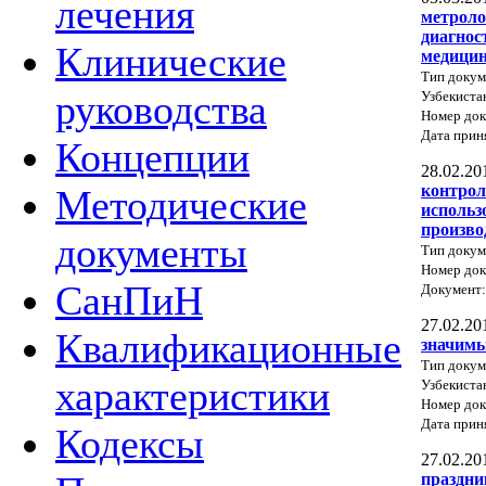
лечения
метроло
диагнос
Клинические
медици
Тип докум
руководства
Узбекиста
Номер док
Дата прин
Концепции
28.02.20
контрол
Методические
использ
произво
документы
Тип докум
Номер до
СанПиН
Документ
27.02.20
Квалификационные
значимы
Тип докум
характеристики
Узбекиста
Номер док
Дата прин
Кодексы
27.02.20
праздни