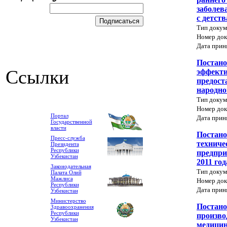
заболев
с детств
Тип докум
Номер док
Дата прин
Постано
Ссылки
эффекти
предост
народно
Тип докум
Номер док
Портал
Дата прин
Государственной
власти
Постано
Пресс-служба
техниче
Президента
Республики
предпри
Узбекистан
2011 год
Законодательная
Тип докум
Палата Олий
Мажлиса
Номер док
Республики
Дата прин
Узбекистан
Министерство
Постано
Здравоохранения
Республики
произво
Узбекистан
медицин