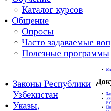
Каталог курсов
Общение
Опросы
Часто задаваемые во
Полезные программы
Ме
Док
Законы Республики
Узбекистан
За
Ук
Указы,
РУ
По