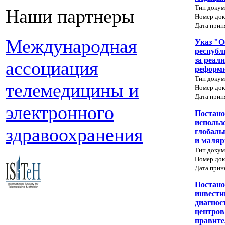
Тип докум
Наши партнеры
Номер док
Дата прин
Международная
Указ "О
республ
за реал
ассоциация
реформи
Тип докум
телемедицины и
Номер док
Дата прин
электронного
Постано
использ
здравоохранения
глобаль
и маляр
Тип докум
Номер док
Дата прин
Постано
инвести
диагнос
центров
правите