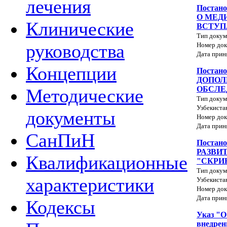
лечения
Поста
О МЕД
Клинические
ВСТУП
Тип докум
руководства
Номер док
Дата прин
Концепции
Постан
ДОПОЛ
ОБСЛЕ
Методические
Тип докум
Узбекиста
документы
Номер док
Дата прин
СанПиН
Постан
РАЗВИ
Квалификационные
"СКРИ
Тип докум
характеристики
Узбекиста
Номер док
Дата прин
Кодексы
Указ "О
внедре