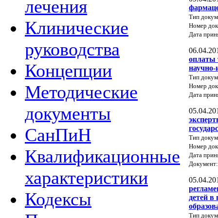
лечения
фармаце
Тип докум
Клинические
Номер док
Дата прин
руководства
06.04.20
оплаты 
Концепции
научно-
Тип докум
Методические
Номер до
Дата прин
документы
05.04.20
эксперт
государ
СанПиН
Тип докум
Номер до
Квалификационные
Дата прин
Документ
характеристики
05.04.20
регламе
Кодексы
детей в
образов
Тип докум