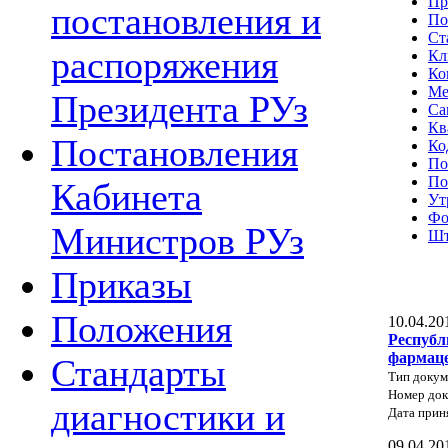
Пр
постановления и
По
Ст
распоряжения
Кл
Ко
Ме
Президента РУз
Са
Кв
Постановления
Ко
По
По
Кабинета
Ут
Фо
Министров РУз
Шт
Приказы
Положения
10.04.20
Республ
фармаце
Стандарты
Тип докум
Номер док
диагностики и
Дата прин
09.04.20