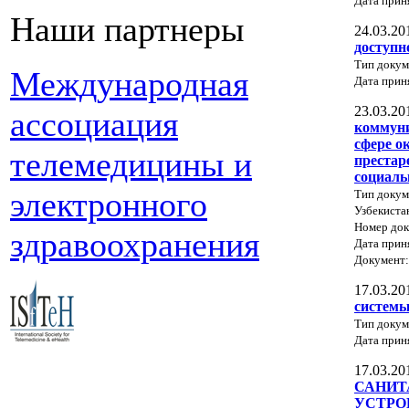
Дата прин
Наши партнеры
24.03.20
доступн
Тип докум
Международная
Дата прин
23.03.20
ассоциация
коммуни
сфере о
телемедицины и
престар
социаль
электронного
Тип докум
Узбекиста
Номер док
здравоохранения
Дата прин
Документ
17.03.20
системы
Тип докум
Дата прин
17.03.20
САНИТ
УСТРО