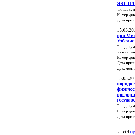
ЭКСПЛ
Тип доку
Номер док
Дата прин
15.03.20
при Мин
Узбекис
Тип докум
Узбекиста
Номер док
Дата прин
Документ
15.03.20
порядке
физичес
предпри
государ
Тип докум
Номер док
Дата прин
←
ctrl
п