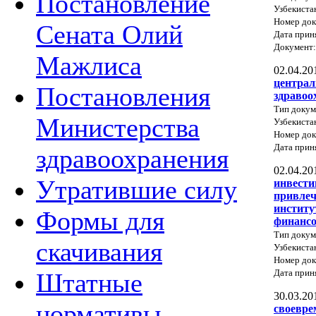
Постановление
Узбекиста
Номер док
Сената Олий
Дата прин
Документ
Мажлиса
02.04.20
централ
Постановления
здравоо
Тип докум
Министерства
Узбекиста
Номер док
Дата прин
здравоохранения
02.04.20
Утратившие силу
инвести
привлеч
институ
Формы для
финансо
Тип докум
скачивания
Узбекиста
Номер док
Дата прин
Штатные
30.03.20
нормативы
своевре