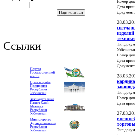
Номер док
Дата прин
Документ
28.03.20
государ
изделий
техники
Ссылки
Тип докум
Узбекиста
Номер док
Дата прин
Документ
Портал
Государственной
28.03.20
власти
кардина
Пресс-служба
Президента
законод
Республики
Тип докум
Узбекистан
Номер док
Законодательная
Палата Олий
Дата прин
Мажлиса
Республики
27.03.20
Узбекистан
внешней
Министерство
Здравоохранения
торговы
Республики
Тип докум
Узбекистан