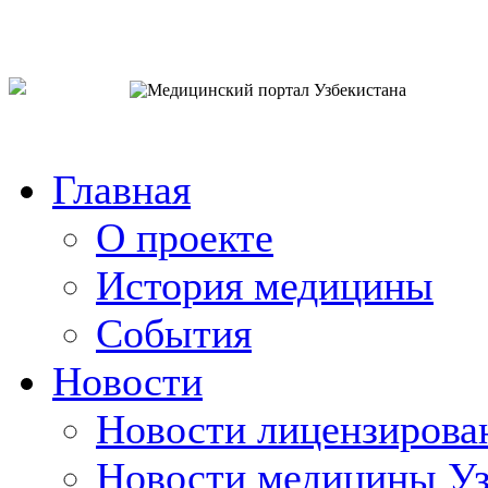
o`zb
рус
eng
Главная
О проекте
История медицины
События
Новости
Новости лицензирова
Новости медицины Уз