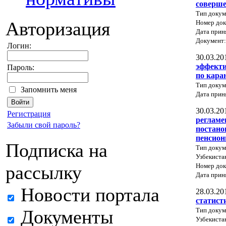
соверше
Тип докум
Авторизация
Номер док
Дата прин
Документ
Логин:
30.03.20
эффекти
Пароль:
по кара
Тип докум
Запомнить меня
Дата прин
30.03.20
Регистрация
регламе
Забыли свой пароль?
постано
пенсион
Подписка на
Тип докум
Узбекиста
Номер док
рассылку
Дата прин
Новости портала
28.03.20
статист
Тип докум
Документы
Узбекиста