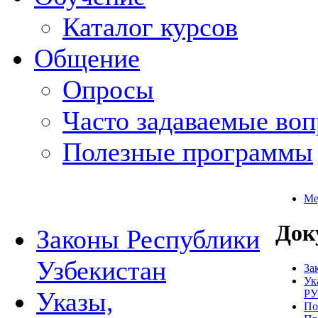
Каталог курсов
Общение
Опросы
Часто задаваемые во
Полезные программы
Ме
Док
Законы Республики
Узбекистан
За
Ук
Указы,
РУ
По