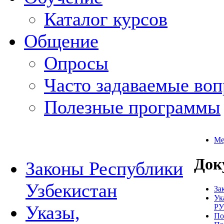
Каталог курсов
Общение
Опросы
Часто задаваемые во
Полезные программы
Ме
Док
Законы Республики
Узбекистан
За
Ук
Указы,
РУ
По