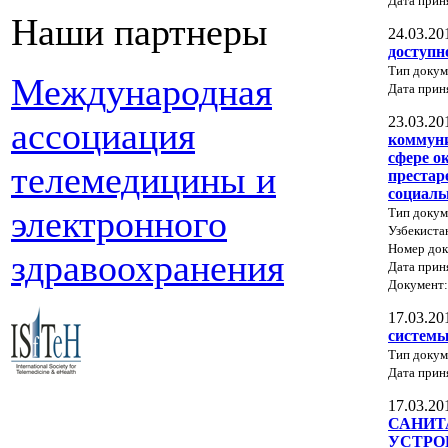
Дата прин
Наши партнеры
24.03.20
доступн
Тип докум
Международная
Дата прин
23.03.20
ассоциация
коммуни
сфере о
телемедицины и
престар
социаль
электронного
Тип докум
Узбекиста
Номер док
здравоохранения
Дата прин
Документ
17.03.20
системы
Тип докум
Дата прин
17.03.20
САНИТ
УСТРО