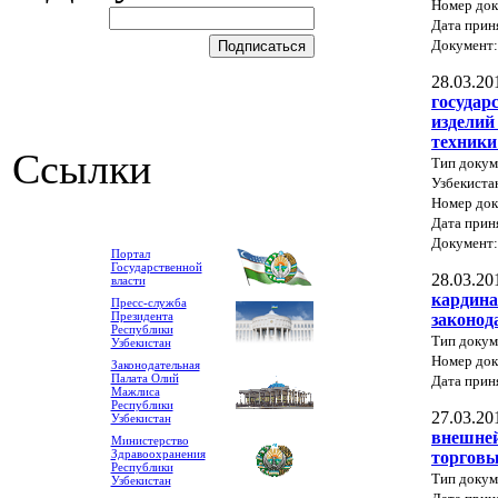
Номер док
Дата прин
Документ
28.03.20
государ
изделий
техники
Ссылки
Тип докум
Узбекиста
Номер док
Дата прин
Документ
Портал
Государственной
28.03.20
власти
кардина
Пресс-служба
Президента
законод
Республики
Тип докум
Узбекистан
Номер док
Законодательная
Палата Олий
Дата прин
Мажлиса
Республики
27.03.20
Узбекистан
внешней
Министерство
Здравоохранения
торговы
Республики
Тип докум
Узбекистан