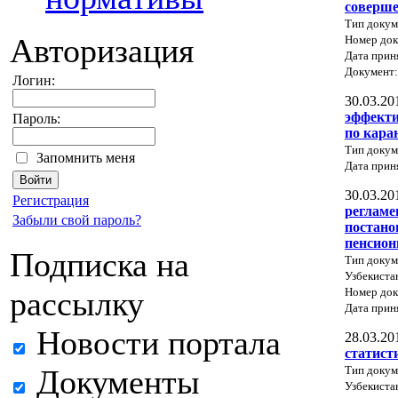
соверше
Тип докум
Авторизация
Номер док
Дата прин
Документ
Логин:
30.03.20
эффекти
Пароль:
по кара
Тип докум
Запомнить меня
Дата прин
30.03.20
Регистрация
регламе
Забыли свой пароль?
постано
пенсион
Подписка на
Тип докум
Узбекиста
Номер док
рассылку
Дата прин
Новости портала
28.03.20
статист
Тип докум
Документы
Узбекиста