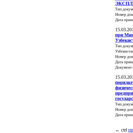
ЭКСПЛ
Тип доку
Номер док
Дата прин
15.03.20
при Мин
Узбекис
Тип докум
Узбекиста
Номер док
Дата прин
Документ
15.03.20
порядке
физичес
предпри
государ
Тип докум
Номер док
Дата прин
←
ctrl
п