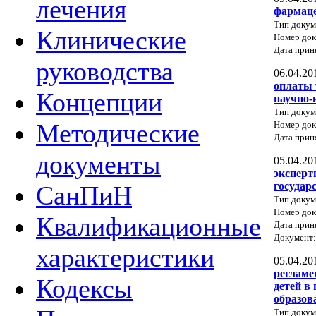
лечения
фармаце
Тип докум
Клинические
Номер док
Дата прин
руководства
06.04.20
оплаты 
Концепции
научно-
Тип докум
Методические
Номер до
Дата прин
документы
05.04.20
эксперт
государ
СанПиН
Тип докум
Номер до
Квалификационные
Дата прин
Документ
характеристики
05.04.20
регламе
Кодексы
детей в
образов
Тип докум