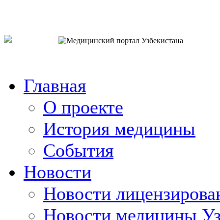
o`zb
рус
eng
Главная
О проекте
История медицины
События
Новости
Новости лицензирова
Новости медицины Уз