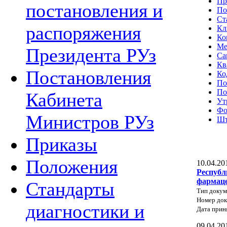
Пр
постановления и
По
Ст
распоряжения
Кл
Ко
Ме
Президента РУз
Са
Кв
Постановления
Ко
По
По
Кабинета
Ут
Фо
Министров РУз
Шт
Приказы
Положения
10.04.20
Республ
фармаце
Стандарты
Тип докум
Номер док
диагностики и
Дата прин
09.04.20