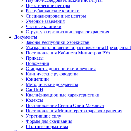
Научно-исследовательские институты
Практические центры
Республиканские клиники
Специализированные центры
Учебные заведения
Частные клиники
Структура организации здравоохранения
Документы
Законы Республики Узбекистан
Указы, постановления и распоряжения Президента 
Постановления Кабинета Министров РУз
Приказы
Положения
Стандарты диагностики и лечения
Клинические руководства
Концепции
Методические документы
СанПиН
Квалификационные характеристики
Кодексы
Постановление Сената Олий Мажлиса
Постановления Министерства здравоохранения
Утратившие силу
Формы для скачивания
Штатные нормативы