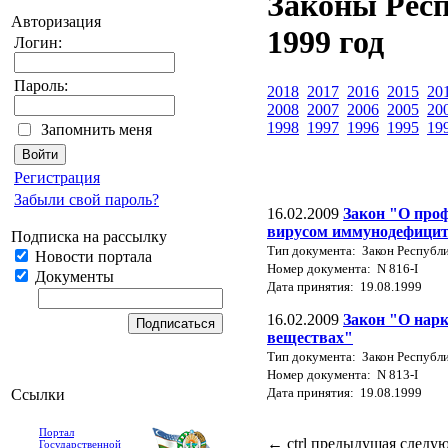
Законы Респ
Авторизация
1999 год
Логин:
Пароль:
2018
2017
2016
2015
20
2008
2007
2006
2005
20
1998
1997
1996
1995
19
Запомнить меня
Регистрация
Забыли свой пароль?
16.02.2009
Закон "О про
вирусом иммунодефицит
Подписка на рассылку
Тип документа: Закон Республ
Новости портала
Номер документа: N 816-I
Документы
Дата принятия: 19.08.1999
16.02.2009
Закон "О нарк
веществах"
Тип документа: Закон Республ
Номер документа: N 813-I
Дата принятия: 19.08.1999
Ссылки
Портал
←
ctrl
предыдущая
следу
Государственной