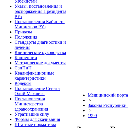
Узбекистан
Указы, постановления и
распоряжения Президента
РУз
Постановления Кабинета
Министров РУз
Приказы
Положения
Стандарты диагностики и
лечения
Клинические руководства
Концепции
Методические документы
СанПиН
Квалификационные
характеристики
Кодексы
Постановление Сената
Олий Мажлиса
Медицинский порта
Постановления
>
Министерства
Законы Республики 
здравоохранения
>
Утратившие силу
1999
Формы для скачивания
Штатные нормативы