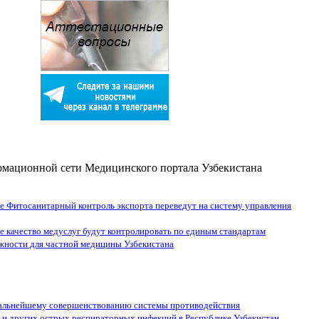
мационной сети Медицинского портала Узбекистана
е Фитосанитарный контроль экспорта переведут на систему управления
е качество медуслуг будут контролировать по единым стандартам
жности для частной медицины Узбекистана
дальнейшему совершенствованию системы противодействия
 и других острых респираторных инфекций в Республике Узбекистан