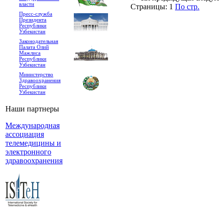
власти
Страницы:
1
По стр.
Пресс-служба
Президента
Республики
Узбекистан
Законодательная
Палата Олий
Мажлиса
Республики
Узбекистан
Министерство
Здравоохранения
Республики
Узбекистан
Наши партнеры
Международная
ассоциация
телемедицины и
электронного
здравоохранения