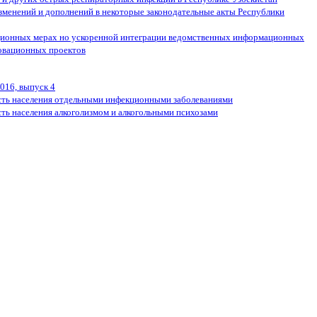
зменений и дополнений в некоторые законодательные акты Республики
ционных мерах но ускоренной интеграции ведомственных информационных
новационных проектов
016, выпуск 4
сть населения отдельными инфекционными заболеваниями
ть населения алкоголизмом и алкогольными психозами