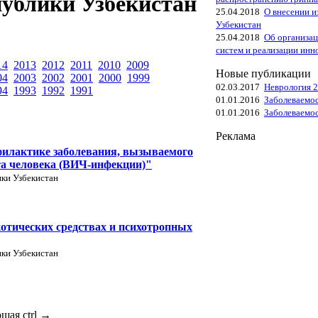
ублики Узбекистан
25.04.2018
О внесении и
Узбекистан
25.04.2018
Об организа
систем и реализации ин
14
2013
2012
2011
2010
2009
Новые публикации
04
2003
2002
2001
2000
1999
02.03.2017
Неврология 2
94
1993
1992
1991
01.01.2016
Заболеваемо
01.01.2016
Заболеваемос
Реклама
филактике заболевания, вызываемого
а человека (ВИЧ-инфекции)"
ики Узбекистан
отических средствах и психотропных
ики Узбекистан
ющая
ctrl
→