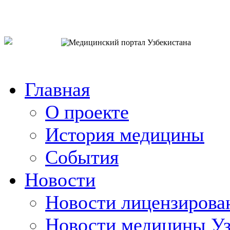
o`zb
рус
eng
Главная
О проекте
История медицины
События
Новости
Новости лицензирова
Новости медицины Уз