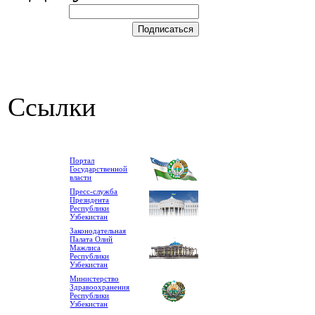
Ссылки
Портал
Государственной
власти
Пресс-служба
Президента
Республики
Узбекистан
Законодательная
Палата Олий
Мажлиса
Республики
Узбекистан
Министерство
Здравоохранения
Республики
Узбекистан