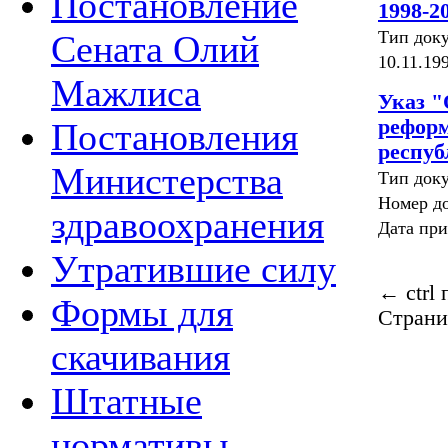
Постановление
1998-2
Тип док
Сената Олий
10.11.19
Мажлиса
Указ "
реформ
Постановления
респуб
Министерства
Тип доку
Номер д
здравоохранения
Дата при
Утратившие силу
←
ctrl
Формы для
Страни
скачивания
Штатные
нормативы