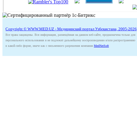
Copyright © WWW.MED.UZ - Медицинский портал Узбекистана, 2005-2026
Все права защищены. Вся информация, размещённая на данном веб-сайте, предназначена только для
персонального использования и не подлежит дальнейшему воспроизведению и/или распространению
в какой-либо форме, иначе как с письменного разрешения компании
MedNetSoft