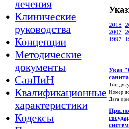
лечения
Указ
Клинические
2018
2
руководства
2007
2
1997
1
Концепции
Методические
документы
Указ "
санита
СанПиН
Тип доку
Квалификационные
Номер д
Дата при
характеристики
Прило
Кодексы
госуда
систем