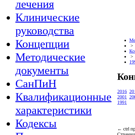
лечения
Клинические
руководства
Концепции
Ме
>
Ко
Методические
>
19
документы
Кон
СанПиН
2016
20
Квалификационные
2001
20
1991
характеристики
Кодексы
←
ctrl
п
Страниц