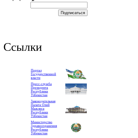
Ссылки
Портал
Государственной
власти
Пресс-служба
Президента
Республики
Узбекистан
Законодательная
Палата Олий
Мажлиса
Республики
Узбекистан
Министерство
Здравоохранения
Республики
Узбекистан