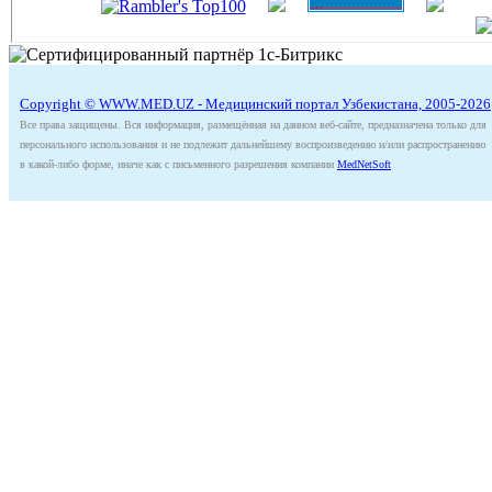
Copyright © WWW.MED.UZ - Медицинский портал Узбекистана, 2005-2026
Все права защищены. Вся информация, размещённая на данном веб-сайте, предназначена только для
персонального использования и не подлежит дальнейшему воспроизведению и/или распространению
в какой-либо форме, иначе как с письменного разрешения компании
MedNetSoft