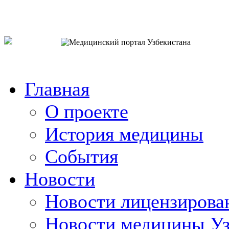
o`zb
рус
eng
Главная
О проекте
История медицины
События
Новости
Новости лицензирова
Новости медицины Уз