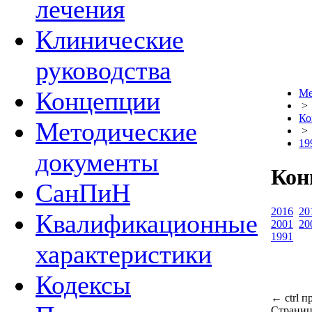
лечения
Клинические
руководства
Концепции
Ме
>
Ко
Методические
>
19
документы
Кон
СанПиН
2016
20
Квалификационные
2001
20
1991
характеристики
Кодексы
←
ctrl
п
Страниц