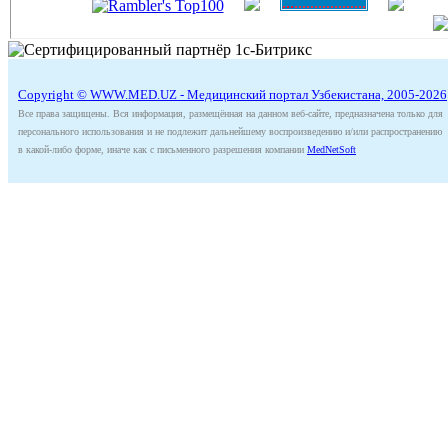
Copyright © WWW.MED.UZ - Медицинский портал Узбекистана, 2005-2026
Все права защищены. Вся информация, размещённая на данном веб-сайте, предназначена только для
персонального использования и не подлежит дальнейшему воспроизведению и/или распространению
в какой-либо форме, иначе как с письменного разрешения компании
MedNetSoft