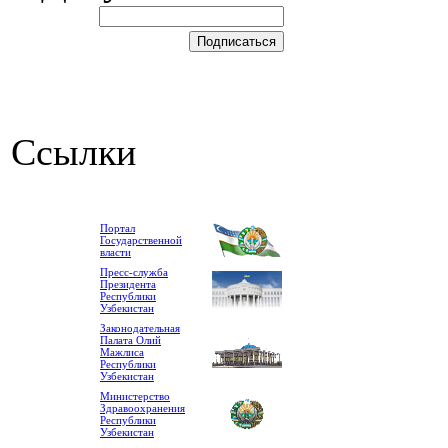
Ссылки
Портал
Государственной
власти
Пресс-служба
Президента
Республики
Узбекистан
Законодательная
Палата Олий
Мажлиса
Республики
Узбекистан
Министерство
Здравоохранения
Республики
Узбекистан