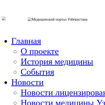
o`zb
рус
eng
Главная
О проекте
История медицины
События
Новости
Новости лицензирова
Новости медицины Уз