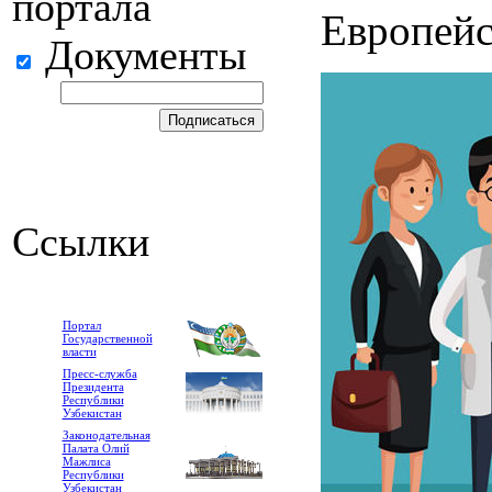
портала
Европейс
Документы
Ссылки
Портал
Государственной
власти
Пресс-служба
Президента
Республики
Узбекистан
Законодательная
Палата Олий
Мажлиса
Республики
Узбекистан