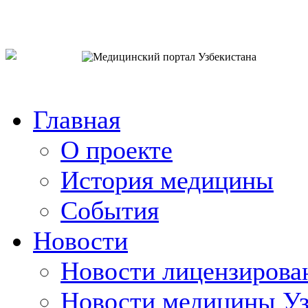
o`zb
рус
eng
Главная
О проекте
История медицины
События
Новости
Новости лицензирова
Новости медицины Уз