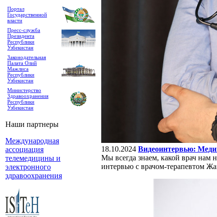
Портал
Государственной
власти
Пресс-служба
Президента
Республики
Узбекистан
Законодательная
Палата Олий
Мажлиса
Республики
Узбекистан
Министерство
Здравоохранения
Республики
Узбекистан
Наши партнеры
Международная
18.10.2024
Видеоинтервью: Медиц
ассоциация
Мы всегда знаем, какой врач нам 
телемедицины и
интервью с врачом-терапевтом 
электронного
здравоохранения