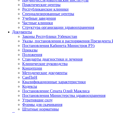
Научно-исследовательские институты
Практические центры
Республиканские клиники
Специализированные центры
Учебные заведения
Частные клиники
Структура организации здравоохранения
Документы
Законы Республики Узбекистан
Указы, постановления и распоряжения Президента 
Постановления Кабинета Министров РУз
Приказы
Положения
Стандарты диагностики и лечения
Клинические руководства
Концепции
Методические документы
СанПиН
Квалификационные характеристики
Кодексы
Постановление Сената Олий Мажлиса
Постановления Министерства здравоохранения
Утратившие силу
Формы для скачивания
Штатные нормативы