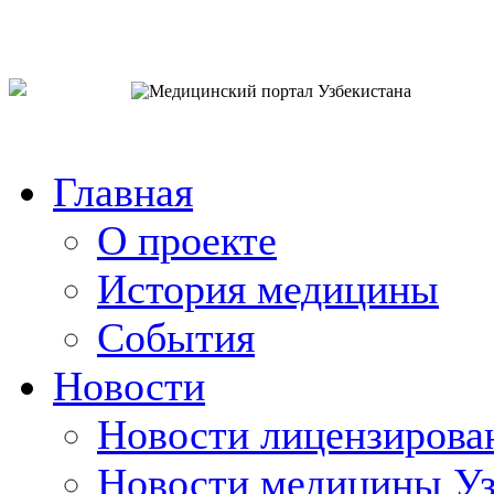
o`zb
рус
eng
Главная
О проекте
История медицины
События
Новости
Новости лицензирова
Новости медицины Уз