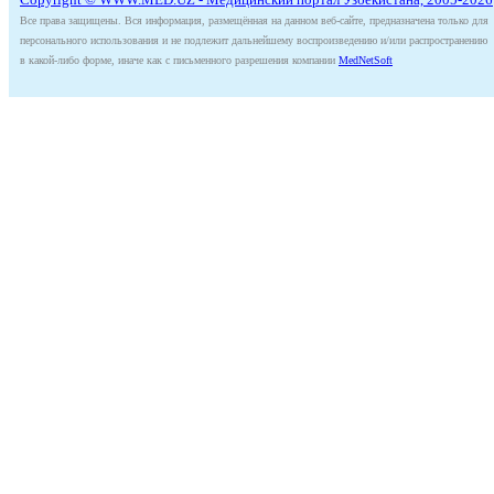
Все права защищены. Вся информация, размещённая на данном веб-сайте, предназначена только для
персонального использования и не подлежит дальнейшему воспроизведению и/или распространению
в какой-либо форме, иначе как с письменного разрешения компании
MedNetSoft