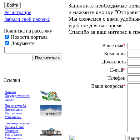
Заполните необходимые поля
и нажмите кнопку "Отправит
Регистрация
Мы свяжемся с вами удобным
Забыли свой пароль?
удобное для вас время.
Подписка на рассылку
Спасибо за ваш интерес к пр
Новости портала
Документы
Ваше имя
*
Компания
Должность
E-mail
*
Телефон
Ссылки
Ваши вопросы
*
Портал
Государственной
власти
Пресс-служба
Президента
Республики
Узбекистан
Законодательная
Палата Олий
Мажлиса
Республики
Введи
Узбекистан