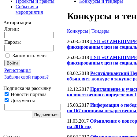
Проекты и гранты
Конкурсы и тендеры
События и
мероприятия
Конкурсы и те
Авторизация
Логин:
Конкурсы
|
Тендеры
26.03.2018
ГУП «O’ZMEDIMPEKS»
Пароль:
фиксированных цен на социаль
Запомнить меня
26.03.2018
ГУП «O’ZMEDIMPEKS»
фиксированных цен на социаль
Регистрация
08.02.2018
Республиканский Цен
Забыли свой пароль?
объявляет конкурс о закупке р
Подписка на рассылку
12.12.2017
Приглашение к участ
Новости портала
количественного определения
Документы
15.03.2017
Информация о побед
по 167 позициям лекарственных
11.03.2017
Объявление о повтор
на 2016 год
Ссылки
06.03.2017
Объявляются тендерн