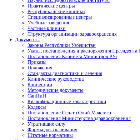
Научно-исследовательские институты
Практические центры
Республиканские клиники
Специализированные центры
Учебные заведения
Частные клиники
Структура организации здравоохранения
Документы
Законы Республики Узбекистан
Указы, постановления и распоряжения Президента 
Постановления Кабинета Министров РУз
Приказы
Положения
Стандарты диагностики и лечения
Клинические руководства
Концепции
Методические документы
СанПиН
Квалификационные характеристики
Кодексы
Постановление Сената Олий Мажлиса
Постановления Министерства здравоохранения
Утратившие силу
Формы для скачивания
Штатные нормативы