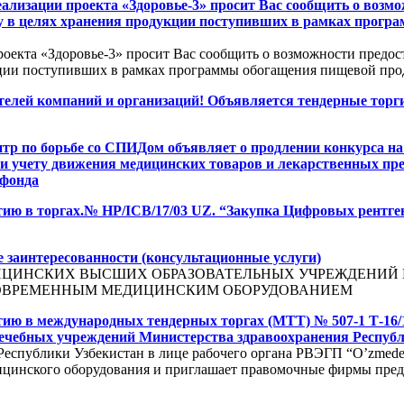
ализации проекта «Здоровье-3» просит Вас сообщить о возм
ду в целях хранения продукции поступивших в рамках прог
оекта «Здоровье-3» просит Вас сообщить о возможности предос
кции поступивших в рамках программы обогащения пищевой про
елей компаний и организаций! Объявляется тендерные торги
тр по борьбе со СПИДом объявляет о продлении конкурса н
 и учету движения медицинских товаров и лекарственных пре
 фонда
тию в торгах.№ HP/ICB/17/03 UZ. “Закупка Цифровых рентг
 заинтересованности (консультационные услуги)
ЦИНСКИХ ВЫСШИХ ОБРАЗОВАТЕЛЬНЫХ УЧРЕЖДЕНИЙ 
ОВРЕМЕННЫМ МЕДИЦИНСКИМ ОБОРУДОВАНИЕМ
тию в международных тендерных торгах (МТТ) № 507-1 Т-16/
ечебных учреждений Министерства здравоохранения Республ
еспублики Узбекистан в лице рабочего органа РВЭГП “O’zmede
дицинского оборудования и приглашает правомочные фирмы пред