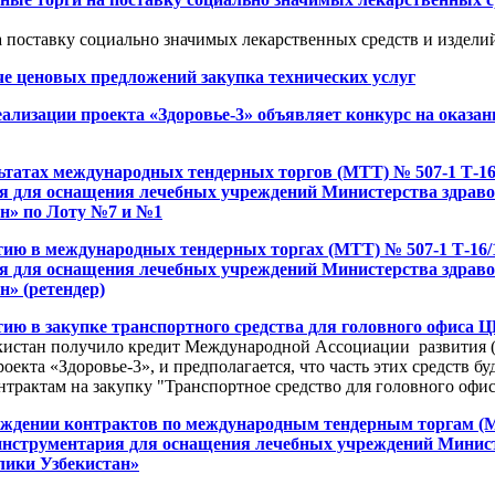
 поставку социально значимых лекарственных средств и издели
е ценовых предложений закупка технических услуг
ализации проекта «Здоровье-3» объявляет конкурс на оказани
ьтатах международных тендерных торгов (МТТ) № 507-1 Т-16
я для оснащения лечебных учреждений Министерства здрав
н» по Лоту №7 и №1
тию в международных тендерных торгах (МТТ) № 507-1 Т-16/
я для оснащения лечебных учреждений Министерства здрав
н» (ретендер)
ию в закупке транспортного средства для головного офиса 
кистан получило кредит Международной Ассоциации развития 
кта «Здоровье-3», и предполагается, что часть этих средств бу
трактам на закупку "Транспортное средство для головного офи
уждении контрактов по международным тендерным торгам (М
инструментария для оснащения лечебных учреждений Минист
лики Узбекистан»