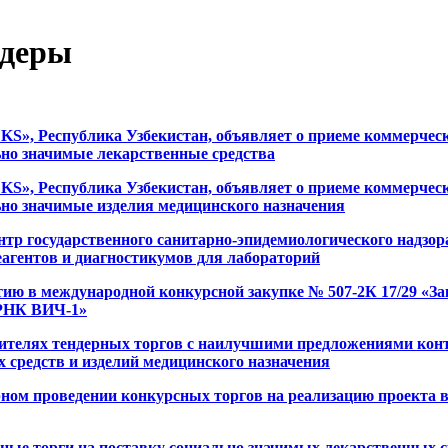
ндеры
, Республика Узбекистан, объявляет о приеме коммерческ
но значимые лекарственные средства
, Республика Узбекистан, объявляет о приеме коммерческ
но значимые изделия медицинского назначения
тр государственного санитарно-эпидемиологического надзо
еагентов и диагностикумов для лабораторий
ию в международной конкурсной закупке № 507-2К 17/29 «За
 РНК ВИЧ-1»
ителях тендерных торгов с наилучшими предложениями кон
 средств и изделий медицинского назначения
ном проведении конкурсных торгов на реализацию проекта в 
ые торги на поставку социально значимых лекарственных с