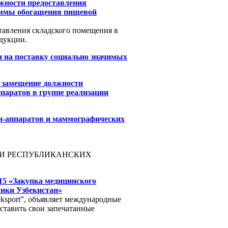
ожности предоставления
раммы обогащения пищевой
тавления складского помещения в
дукции.
 на поставку социально значимых
а замещение должности
паратов в группе реализации
ен-аппаратов и маммографических
И РЕСПУБЛИКАНСКИХ
15 «Закупка медицинского
ики Узбекистан»
ksport”, объявляет международные
ставить свои запечатанные