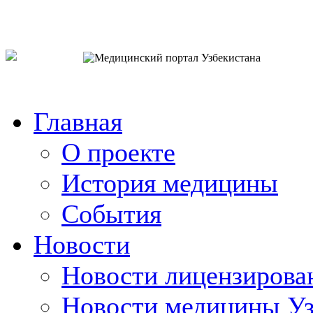
o`zb
рус
eng
Главная
О проекте
История медицины
События
Новости
Новости лицензирова
Новости медицины Уз