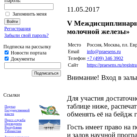
Пароль:
11.05.2017
Запомнить меня
V Междисциплинар
Регистрация
молочной железы»
Забыли свой пароль?
Место
Россия, Москва, пл. Ев
Подписка на рассылку
Email
info@praesens.ru
Новости портала
Телефон
+7 (499) 346 3902
Документы
Сайт
https://praesens.ru/regist
Внимание! Вход в зал
Ссылки
Для участия достаточн
таблице ниже, распеча
Портал
Государственной
обменять её на бейдж г
власти
Пресс-служба
Президента
Гость имеет право на 
Республики
Узбекистан
и залов научной прог