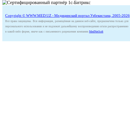
Copyright © WWW.MED.UZ - Медицинский портал Узбекистана, 2005-2026
Все права защищены. Вся информация, размещённая на данном веб-сайте, предназначена только для
персонального использования и не подлежит дальнейшему воспроизведению и/или распространению
в какой-либо форме, иначе как с письменного разрешения компании
MedNetSoft