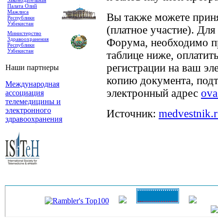
Законодательная
Палата Олий
Мажлиса
Вы также можете принят
Республики
Узбекистан
(платное участие). Для
Министерство
Здравоохранения
Форума, необходимо п
Республики
Узбекистан
таблице ниже, оплатит
регистрации на ваш эл
Наши партнеры
копию документа, под
Международная
электронный адрес
ova
ассоциация
телемедицины и
электронного
Источник:
medvestnik.
здравоохранения