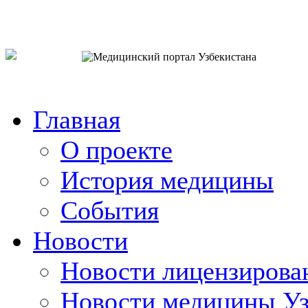
o`zb
рус
eng
Главная
О проекте
История медицины
События
Новости
Новости лицензирова
Новости медицины Уз