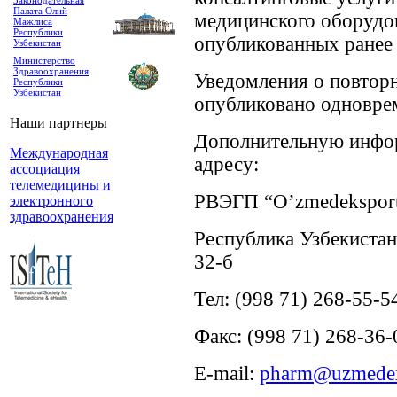
Законодательная
Палата Олий
медицинского оборудо
Мажлиса
Республики
опубликованных ранее 
Узбекистан
Министерство
Здравоохранения
Уведомления о повторн
Республики
Узбекистан
опубликовано одновре
Наши партнеры
Дополнительную инфо
Международная
адресу:
ассоциация
телемедицины и
РВЭГП “O’zmedeksport
электронного
здравоохранения
Республика Узбекистан
32-б
Тел: (998 71) 268-55-5
Факс: (998 71) 268-36-
E-mail:
pharm@uzmedex