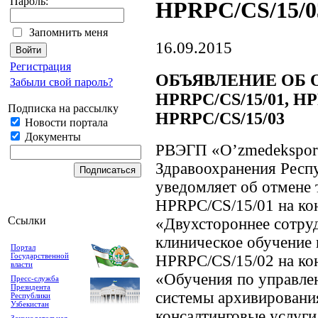
Пароль:
HPRPC/CS/15/0
Запомнить меня
16.09.2015
Регистрация
ОБЪЯВЛЕНИЕ ОБ 
Забыли свой пароль?
HPRPC/CS/15/01, HP
Подписка на рассылку
HPRPC/CS/15/03
Новости портала
Документы
РВЭГП «O’zmedeksport
Здравоохранения Респ
уведомляет об отмене
HPRPC/CS/15/01 на ко
Ссылки
«Двухстороннее сотру
клиническое обучение
Портал
Государственной
HPRPC/CS/15/02 на кон
власти
«Обучения по управле
Пресс-служба
Президента
системы архивирован
Республики
Узбекистан
консалтинговые услуг