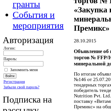
торгов № 
гранты
«Закупка 
События и
минеральн
мероприятия
Премикс»
Авторизация
28.10.2015
Логин:
Объявление об
торгов № FFP/I
Пароль:
минеральной д
Запомнить меня
По итогам объявл
№146 от 25.07.20
Регистрация
тендерных торга
Забыли свой пароль?
победитель тенд
Nutrition Pvt. Lt
Подписка на
поставку «Витам
Премикс» на общ
рассылку