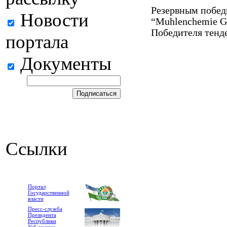
Резервным побед
Новости
“Muhlenсhemie G
Победителя тенде
портала
Документы
Ссылки
Портал
Государственной
власти
Пресс-служба
Президента
Республики