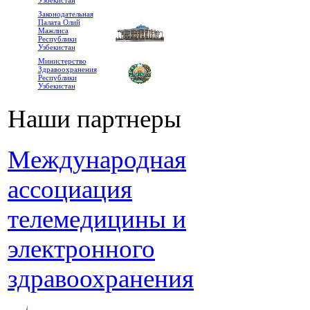
Узбекистан
Законодательная
Палата Олий
Мажлиса
Республики
Узбекистан
Министерство
Здравоохранения
Республики
Узбекистан
Наши партнеры
Международная
ассоциация
телемедицины и
электронного
здравоохранения