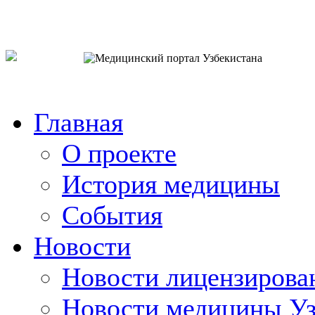
o`zb
рус
eng
Главная
О проекте
История медицины
События
Новости
Новости лицензирова
Новости медицины Уз