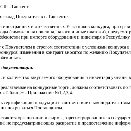
CIP г.Ташкент.
: склад Покупателя в г. Ташкенте.
н иностранных и отечественных Участников конкурса, при срав
ходы (таможенная пошлина, налоги и иные платежи), предусмо
збекистан при импорте оборудования и инвентаря в Республику 
с Покупателем в строгом соответствии с условиями конкурса в 
конкурса; изменения в контракт вносятся по желанию Покупателя
збекистан.
й документации:
 и количество закупаемого оборудования и инвентаря указаны в
предлагаемые на конкурсные торги, должны соответствовать по 
в «Таблице» - Приложение №1,2,3,4.
 сертификацию продукции в соответствие с законодательством 
жны покрываться Поставщиком.
ускаются организации и фирмы, зарегистрированные в государст
ли) не предусматривающих раскрытие и предоставление инфор