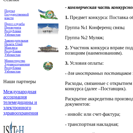
- коммерческая часть конкурсн
Портал
Государственной
1.
Предмет конкурса: Поставка о
власти
Пресс-служба
Группа №1 Конференц связь
;
Президента
Республики
Узбекистан
Группа №2 Муляж;
Законодательная
Палата Олий
2.
Участник конкурса вправе пода
Мажлиса
Республики
позициям (наименованиям).
Узбекистан
Министерство
3.
Условия оплаты:
Здравоохранения
Республики
Узбекистан
-
для иностранных поставщиков
Наши партнеры
Расходы, связанные с открытием 
конкурса (далее –Поставщик).
Международная
ассоциация
Раскрытие аккредитива производ
телемедицины и
документов:
электронного
здравоохранения
- инвойс или счет-фактура;
- транспортная накладная;