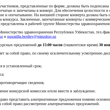
участников, представленные по форме, должны быть подписан
ечатью и запечатаны в конверт. Для обеспечения целостности и 
ие и опечатывание. На внешней стороне конверта должна быть
а конкурса. Заклеенные, запечатанные конверты с коммерческим
 представлены в рабочей группе Министерства здравоохранения
Министерство здравоохранения Республики Узбекистан, тел./факс: 
uz
и
nusratilla.berdiev@minzdrav.uz
нкурсных предложений
до 15:00 часов
(ташкентское время)
30
ноя
яет за собой право, по своему исключительному усмотрению ди
я в установленный срок;
са;
противоречащие сведения;
шение конкурсной комиссии и/или ввести в заблуждение.
раво представить альтернативные предложения помимо основно
за собой право рассмотрение альтернативных предложений.