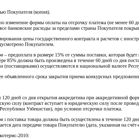
ью Покупателя (копия).
о изменение формы оплаты на отсрочку платежа (не менее 60 д
, все банковские расходы за пределами страны Покупателя покр
ирования цены государственного контракта и расчетов с иност
дусмотрено Покупателем.
ов
– предоплата в размере 15% от суммы поставки, которая будет 
ре 85% должна быть произведена в течение 60 дней со дня поста
и (поставщиками) осуществляются в национальной валюте Респу
ее объявленного срока закрытия приема конкурсных предложений
:
120 дней со дня открытия аккредитива при аккредитивной форм
скую силу (контракт вступает в юридическую силу после провед
Республики Узбекистан), при условии отсрочки платежа.
ов
:
поставка товара должна быть осуществлена в течение 120 дн
ется дата передачи товара Покупателю (дата, указанная на счёт-
котермс-2010: