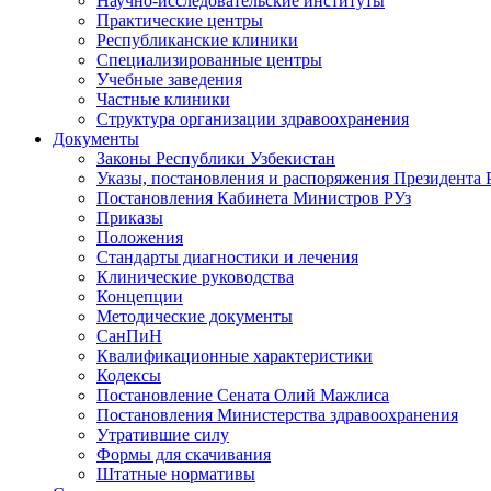
Научно-исследовательские институты
Практические центры
Республиканские клиники
Специализированные центры
Учебные заведения
Частные клиники
Структура организации здравоохранения
Документы
Законы Республики Узбекистан
Указы, постановления и распоряжения Президента 
Постановления Кабинета Министров РУз
Приказы
Положения
Стандарты диагностики и лечения
Клинические руководства
Концепции
Методические документы
СанПиН
Квалификационные характеристики
Кодексы
Постановление Сената Олий Мажлиса
Постановления Министерства здравоохранения
Утратившие силу
Формы для скачивания
Штатные нормативы