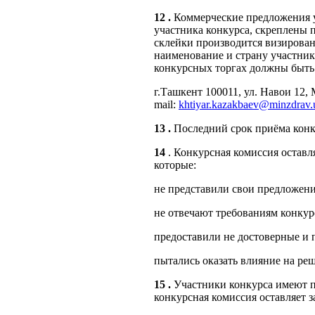
1
2
.
Коммерческие предложения 
участника конкурса, скреплены п
склейки производится визирован
наименование и страну участник
конкурсных торгах должны быть
г.Ташкент 100011, ул. Навои 12, 
mail:
khtiyar.kazakbaev@minzdrav.
1
3
.
Последний срок приёма ко
1
4
. Конкурсная комиссия оставл
которые:
не представили свои предложени
не отвечают требованиям конкур
предоставили не достоверные и 
пытались оказать влияние на ре
15
.
Участники конкурса имеют п
конкурсная комиссия оставляет 