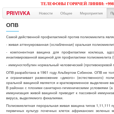
ТЕЛЕФОНЫ ГОРЯЧЕЙ ЛИНИИ: +998 (71) 2
PRIVIVKA
Новости
Общее
Мероприятия
П
ОПВ
Самой действенной профилактикой против полиомиелита явля
- живая аттенуированная (ослабленная) оральная полиомиелит
- компонентная вакцина для профилактики коклюша, адс
инактивированной вакциной для профилактики полиомиелита 
- иммуноглобулин нормальный человеческий (противокоревой 
ОПВ разработана в 1961 году Альбертом Сэбином. ОПВ не тол
и ограничивает размножение «дикого» (естественного) по
оральной вакциной является и кратковременное выделение ва
В районах с плохими санитарно-гигиеническими условиями (
иммунизация живой вакциной приводит к пассивной иммуниза
вируса, выделяемого фекалиями.
Полиомиелитная пероральная живая вакцина типов 1,11,111 п
первичных культур почечных клеток африканских зеленых 