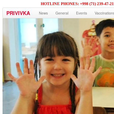
HOTLINE PHONES: +998 (71) 239-47-21; 2
PRIVIVKA
News
General
Events
Vaccination