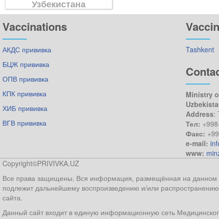
Узбекистана
Vaccinations
Vaccin
АКДС прививка
Tashkent
БЦЖ прививка
Conta
ОПВ прививка
КПК прививка
Ministry o
Uzbekist
ХИБ прививка
Address
:
ВГВ прививка
Тел:
+998
Факс:
+99
e-mail:
in
www:
min
Copyright©PRIVIVKA.UZ
Все права защищены. Вся информация, размещённая на данном ве
подлежит дальнейшему воспроизведению и/или распространению 
сайта.
Данный сайт входит в единую информационную сеть Медицинског