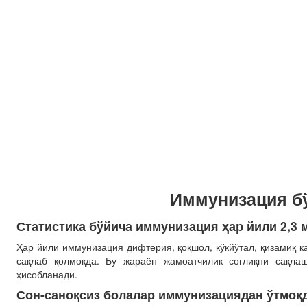
Иммунизация бў
Статистика бўйича иммунизация ҳар йили 2,3 
Ҳар йили иммунизация дифтерия, қоқшол, кўкйўтал, қизамиқ 
сақлаб қолмоқда. Бу жараён жамоатчилик соғлиқни сақл
ҳисобланади.
Сон-саноқсиз болалар иммунизациядан ўтмоқ