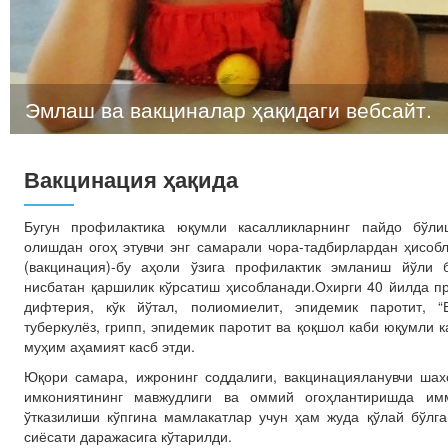
Эмлаш ва вакциналар ҳақидаги вебсайт.
Вакцинация ҳақида
Бугун профилактика юқумли касалликларнинг пайдо бўл
олишдан огоҳ этувчи энг самарали чора-тадбирлардан ҳисоб
(вакцинация)-бу аҳоли ўзига профилактик эмланиш йўли 
нисбатан қаршилик кўрсатиш ҳисобланади.Охирги 40 йилда п
дифтерия, кўк йўтал, полиомиелит, эпидемик паротит, “В
туберкулёз, грипп, эпидемик паротит ва қоқшол каби юқумли
муҳим аҳамият касб этди.
Юқори самара, ижронинг соддалиги, вакцинацияланувчи шах
имкониятининг мавжудлиги ва оммий огоҳлантиришда им
ўтказилиши кўпгина мамлакатлар учун ҳам жуда қўлай бўлг
сиёсати даражасига кўтарилди.