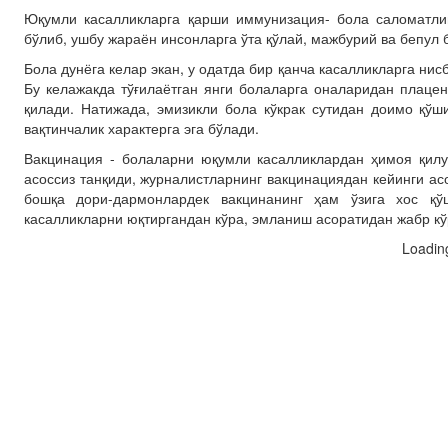
Юқумли касалликларга қарши иммунизация- бола саломатли
бўлиб, ушбу жараён инсонларга ўта қўлай, мажбурий ва бепул 
Бола дунёга келар экан, у одатда бир қанча касалликларга нис
Бу келажакда тўғилаётган янги болаларга оналаридан плацен
қилади. Натижада, эмизикли бола кўкрак сутидан доимо қўш
вақтинчалик характерга эга бўлади.
Вакцинация - болаларни юқумли касалликлардан ҳимоя қилу
асоссиз танқиди, журналистларнинг вакцинациядан кейинги ас
бошқа дори-дармонлардек вакцинанинг ҳам ўзига хос қ
касалликларни юқтиргандан кўра, эмланиш асоратидан жабр кў
Loadin