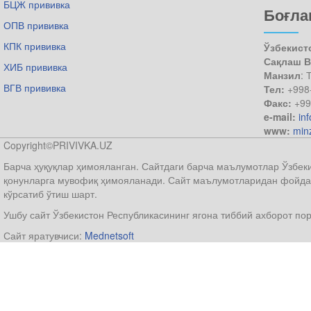
БЦЖ прививка
Боғл
ОПВ прививка
КПК прививка
Ўзбекист
Сақлаш В
ХИБ прививка
Манзил
: 
ВГВ прививка
Тел:
+998
Факс:
+99
e-mail:
in
www:
min
Copyright©PRIVIVKA.UZ
Барча ҳуқуқлар ҳимояланган. Сайтдаги барча маълумотлар Ўзбеки
қонунларга мувофиқ ҳимояланади. Сайт маълумотларидан фойдал
кўрсатиб ўтиш шарт.
Ушбу сайт Ўзбекистон Республикасининг ягона тиббий ахборот по
Сайт яратувчиси:
Mednetsoft