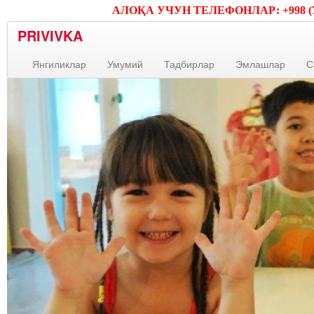
АЛОҚА УЧУН ТЕЛЕФОНЛАР: +998 (71) 23
PRIVIVKA
Янгиликлар
Умумий
Тадбирлар
Эмлашлар
С