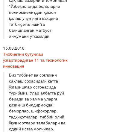
“Ўзбекистонда болаларни
полиомиелитдан ҳимоя
қилиш учун янги вакцина
татбиқ этилиши”га
бағишланган матбуот
анжумани ўтказилди.
15.03.2018
Тиббиётни бутунлай
ўзгартирадиган 11 та технологик
инновация
Биз тиббиёт ва соғлиқни
сақлаш соҳасидаги катта
ўзгаришлар остонасида
турибмиз. Улар албатта рўй
беради ва ҳамма уларга
қизиқиш билдирмоқда:
беморлар, шифокорлар,
тадқиқотчилар, тиббий олий
ўқув юртлари талабалари ва
оддий истеъмолчилар.