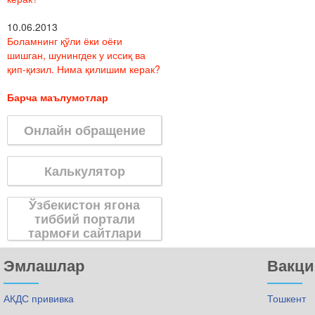
10.06.2013
Боламнинг қўли ёки оёғи
шишган, шунингдек у иссиқ ва
қип-қизил. Нима қилишим керак?
Барча маълумотлар
Онлайн обращение
Калькулятор
Ўзбекистон ягона
тиббий портали
тармоғи сайтлари
Эмлашлар
Вакци
АКДС прививка
Тошкент