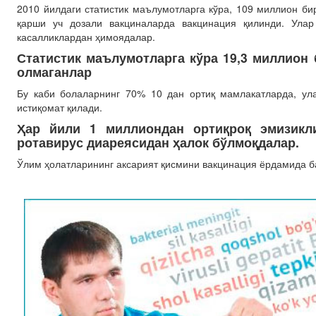
2010 йилдаги статистик маълумотларга кўра, 109 миллион би
қарши уч дозали вакциналарда вакцинация қилинди. Улар
касалликлардан ҳимоядалар.
Статистик маълумотларга кўра 19,3 миллион
олмаганлар
Бу каби болаларнинг 70% 10 дан ортиқ мамлакатларда, у
истиқомат қилади.
Ҳар йили 1 миллиондан ортиқроқ эмизикл
ротавирус диареясидан ҳалок бўлмоқдалар.
Ўлим ҳолатларининг аксарият қисмини вакцинация ёрдамида б