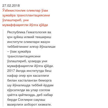
27.02.2018
Ўзбекистонлик олимлар ўзак
ҳужайра трансплантациясини
ўзлаштириб, уни
муваффақиятли йўлга қўйди
Республика Гематология ва
қон қуйиш илмий текшириш
институти олимлари жаҳон
тиббиётининг илғор йўналиши
– ўзак ҳужайра
трансплантациясини
ўзлаштириб, ҳозирда уни
муваффақиятли йўлга қўйди.
2017 йилда институтда беш
нафар оғир қон касаллиги
билан хасталанган беморга
шу йўналишда тиббий ёрдам
кўрсатилди ва улар соғлом
ҳаётга қайтмоқда, деб хабар
берди Соғлиқни сақлаш
вазирлиги ахборот хизмати.