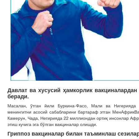
Давлат ва хусусий ҳамкорлик вакциналарда
беради.
Масалан, ўтган йили Буркина-Фасо, Мали ва Нигерияда 
менингитни асосий сабабларини бартараф этган МенАфрикВак
Камерун, Чада, Негирияда 22 миллиондан ортиқ инсонлар Аф
этиш кучига эга бўлган вакциналар олишди.
Гриппоз вакциналар билан таъминлаш сезила