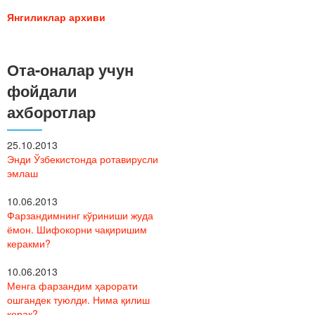
Янгиликлар архиви
Ота-оналар учун
фойдали
ахборотлар
25.10.2013
Энди Ўзбекистонда ротавирусли
эмлаш
10.06.2013
Фарзандимнинг кўриниши жуда
ёмон. Шифокорни чақиришим
керакми?
10.06.2013
Менга фарзандим ҳарорати
ошгандек туюлди. Нима қилиш
керак?