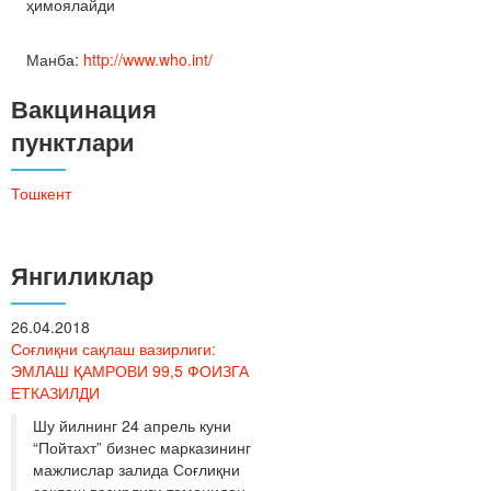
ҳимоялайди
Манба:
http://www.who.int/
Вакцинация
пунктлари
Тошкент
Янгиликлар
26.04.2018
Соғлиқни сақлаш вазирлиги:
ЭМЛАШ ҚАМРОВИ 99,5 ФОИЗГА
ЕТКАЗИЛДИ
Шу йилнинг 24 апрель куни
“Пойтахт” бизнес марказининг
мажлислар залида Соғлиқни
сақлаш вазирлиги томонидан