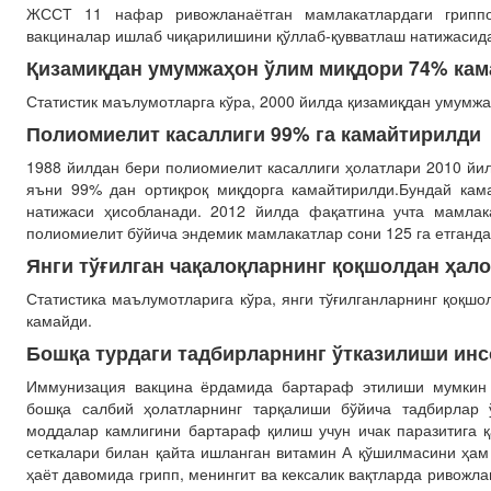
ЖССТ 11 нафар ривожланаётган мамлакатлардаги грипп
вакциналар ишлаб чиқарилишини қўллаб-қувватлаш натижасида
Қизамиқдан умумжаҳон ўлим миқдори 74% кам
Статистик маълумотларга кўра, 2000 йилда қизамиқдан умумжа
Полиомиелит касаллиги 99% га камайтирилди
1988 йилдан бери полиомиелит касаллиги ҳолатлари 2010 йил
яъни 99% дан ортиқроқ миқдорга камайтирилди.Бундай кам
натижаси ҳисобланади. 2012 йилда фақатгина учта мамлак
полиомиелит бўйича эндемик мамлакатлар сони 125 га етганда
Янги тўғилган чақалоқларнинг қоқшолдан ҳал
Статистика маълумотларига кўра, янги тўғилганларнинг қоқш
камайди.
Бошқа турдаги тадбирларнинг ўтказилиши инс
Иммунизация вакцина ёрдамида бартараф этилиши мумкин 
бошқа салбий ҳолатларнинг тарқалиши бўйича тадбирлар 
моддалар камлигини бартараф қилиш учун ичак паразитига 
сеткалари билан қайта ишланган витамин А қўшилмасини ҳам
ҳаёт давомида грипп, менингит ва кексалик вақтларда ривожл