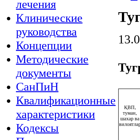
лечения
Туг
Клинические
руководства
13.
Концепции
Методические
Туг
документы
СанПиН
Квалификационные
ҚВП,
характеристики
туман,
шахар ва
Кодексы
вилоятла