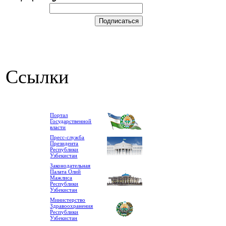
Ссылки
Портал
Государственной
власти
Пресс-служба
Президента
Республики
Узбекистан
Законодательная
Палата Олий
Мажлиса
Республики
Узбекистан
Министерство
Здравоохранения
Республики
Узбекистан