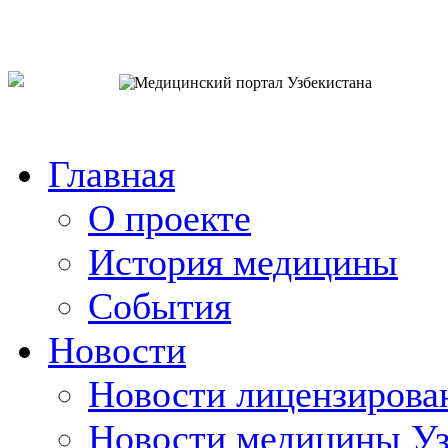
o`zb
рус
eng
Главная
О проекте
История медицины
События
Новости
Новости лицензирова
Новости медицины Уз