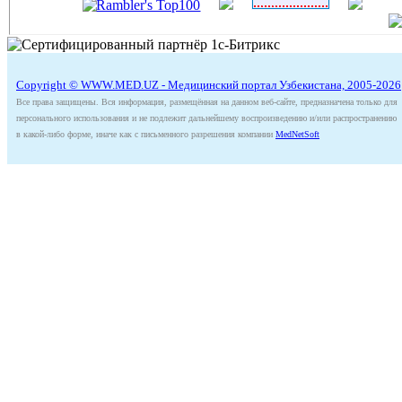
Copyright © WWW.MED.UZ - Медицинский портал Узбекистана, 2005-2026
Все права защищены. Вся информация, размещённая на данном веб-сайте, предназначена только для
персонального использования и не подлежит дальнейшему воспроизведению и/или распространению
в какой-либо форме, иначе как с письменного разрешения компании
MedNetSoft