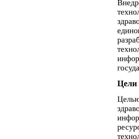
Внедр
техно
здрав
едино
разра
техно
инфор
госуд
Цели 
Целью
здрав
инфор
ресур
техно