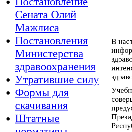
Постановление
Сената Олий
Мажлиса
Постановления
В нас
инфор
Министерства
здрав
здравоохранения
интен
здрав
Утратившие силу
Учебн
Формы для
совер
скачивания
преду
Штатные
Прези
Респу
нормативы