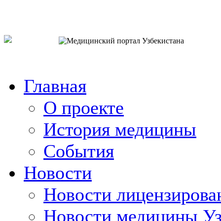
o`zb
рус
eng
Главная
О проекте
История медицины
События
Новости
Новости лицензирова
Новости медицины Уз