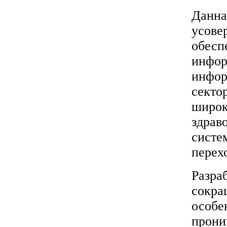
Данна
усове
обесп
инфор
инфор
секто
широк
здрав
систе
перех
Разра
сокра
особе
прони