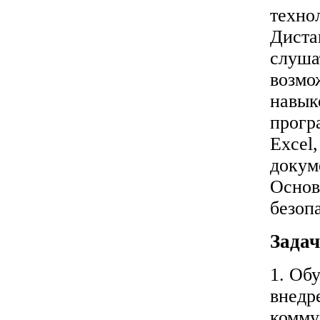
техно
Диста
слуша
возмо
навык
прогр
Excel,
докум
Основ
безопа
Задач
1. Об
внедр
комму