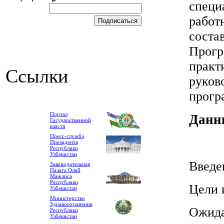
специ
работ
соста
Прогр
практ
Ссылки
руков
прогр
Портал
Данны
Государственной
власти
Пресс-служба
Президента
Республики
Узбекистан
Введе
Законодательная
Палата Олий
Мажлиса
Республики
Цели 
Узбекистан
Министерство
Здравоохранения
Ожида
Республики
Узбекистан