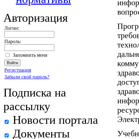
инфор
вопро
Авторизация
Прогр
Логин:
требо
Пароль:
техно
дальн
Запомнить меня
комму
Регистрация
здрав
Забыли свой пароль?
досту
Подписка на
здрав
инфор
рассылку
ресур
Новости портала
Элект
Документы
Учебн