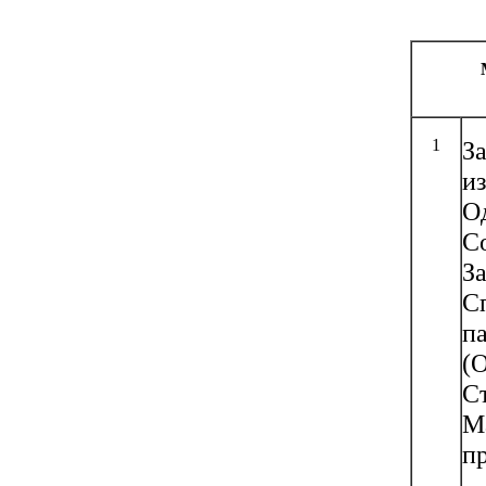
1
З
и
О
С
З
С
п
(
С
М
п