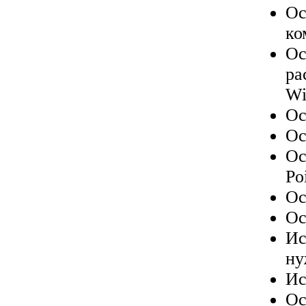
Ос
ко
Ос
ра
Wi
Ос
Ос
Ос
Po
Ос
Ос
Ис
ну
Ис
Ос