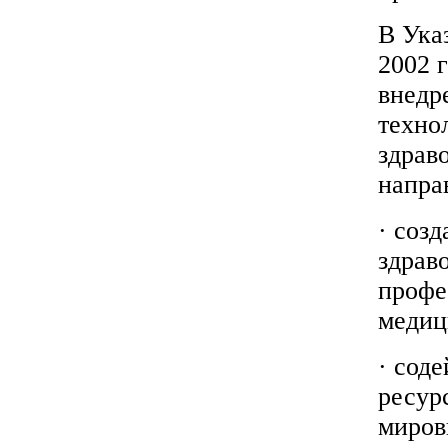
В Ука
2002 
внедр
техно
здрав
напра
· соз
здрав
профе
медиц
· сод
ресур
миров