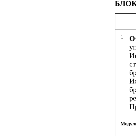
БЛО
1
О
у
Ин
с
бр
И
б
р
П
Модуль