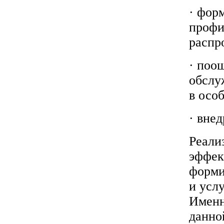
· фор
профи
распр
· поо
обслу
в осо
· вне
Реали
эффек
форми
и усл
Именн
данно