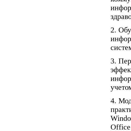
инфор
здрав
2. Об
инфор
систе
3. Пе
эффек
инфор
учето
4. Мо
практ
Windo
Office