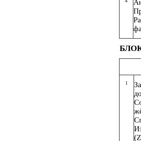
4
Ан
Пр
Ра
фа
БЛО
1
З
до
С
ж
С
И
(