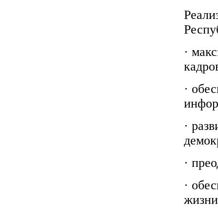
Реали
Респу
· мак
кадро
· обе
инфор
· раз
демок
· пре
· обе
жизни