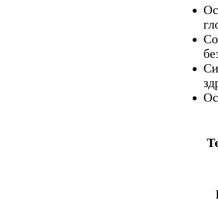
Ос
гл
Со
бе
Си
зд
Ос
Т