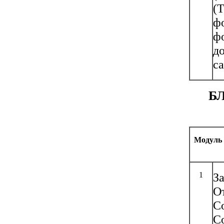
(T
фо
ф
д
са
Б
Модуль
1
З
О
С
С