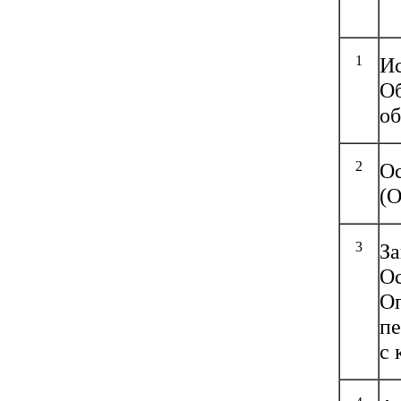
1
Ис
Об
об
2
Ос
(
3
За
Ос
Оп
пе
с 