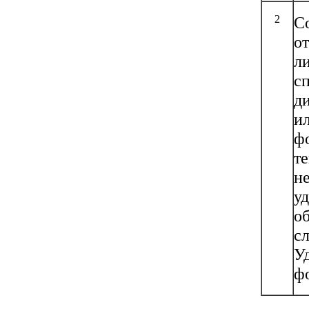
2
С
о
л
с
ди
и
ф
те
н
у
о
с
У
ф