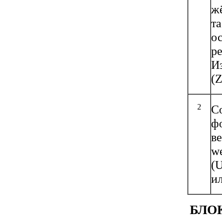
ж
т
о
р
И
(
2
С
фо
в
w
(
ил
БЛО