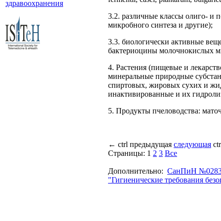
здравоохранения
3.2. различные классы олиго- и
микробного синтеза и другие);
3.3. биологически активные вещ
бактериоцины молочнокислых мик
4. Растения (пищевые и лекарст
минеральные природные субстанц
спиртовых, жировых сухих и жидк
инактивированные и их гидролиз
5. Продукты пчеловодства: маточ
←
ctrl
предыдущая
следующая
ct
Страницы:
1
2
3
Все
Дополнительно:
СанПиН №0283-
"Гигиенические требования без