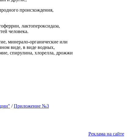
риродного происхождения,
тоферрин, лактопероксидаза,
тей человека.
гие, минерало-органические или
ном виде, в виде водных,
умие, спирулина, хлорелла, дрожжи
кции"
/
Приложение №3
Реклама на сайте