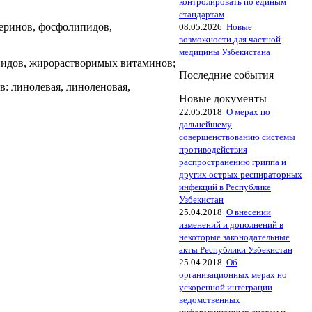
контролировать по единым
стандартам
еринов, фосфолипидов,
08.05.2026
Новые
возможности для частной
медицины Узбекистана
пидов, жирорастворимых витаминов;
Последние события
: линолевая, линоленовая,
Новые документы
22.05.2018
О мерах по
дальнейшему
совершенствованию системы
противодействия
распространению гриппа и
других острых респираторных
инфекций в Республике
Узбекистан
25.04.2018
О внесении
изменений и дополнений в
некоторые законодательные
акты Республики Узбекистан
25.04.2018
Об
организационных мерах но
ускоренной интеграции
ведомственных