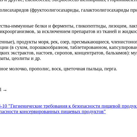
 полисахаридов (фруктоолигосахариды, галактоолигосахариды п
ества-иммунные белки и ферменты, гликопептиды, лизоцим, лак
роорганизмов, за исключением препаратов из тканей и жидкос
венные), продукты моря, рек, озер, пресмыкающиеся, членистоно
ии (в сухом, порошкообразном, таблетированном, капсулирован
их экстрактов, настоев, сиропов, концентратов, бальзамов): м
аты, цеолиты и др.
ное молочко, прополис, воск, цветочная пыльца, перга.
rl
→
10 "Гигиенические требования к безопасности пищевой проду
опасности консервированных пищевых продуктов"