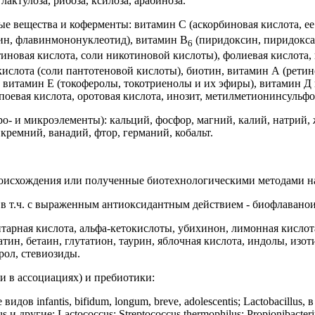
, лактулоза, рибоза, ксилоза, арабиноза.
е вещества и коферменты: витамин С (аскорбиновая кислота, ее
н, флавинмононуклеотид), витамин В
(пиридоксин, пиридокса
6
иновая кислота, соли никотиновой кислоты), фолиевая кислота,
ислота (соли пантотеновой кислоты), биотин, витамин А (ретин
), витамин Е (токоферолы, токотриенолы и их эфиры), витамин Д
поевая кислота, оротовая кислота, инозит, метилметионинсульфо
о- и микроэлементы): кальций, фосфор, магний, калий, натрий, ж
 кремний, ванадий, фтор, германий, кобальт.
роисхождения или полученные биотехнологическими методами на
 в т.ч. с выраженным антиоксидантным действием - биофлаванои
нтарная кислота, альфа-кетокислоты, убихинон, лимонная кислот
атин, бетаин, глутатион, таурин, яблочная кислота, индолы, изо
рол, стевиозиды.
и в ассоциациях) и пребиотики:
идов infantis, bifidum, longum, breve, adolescentis; Lactobacillus, 
icus и другие; Lactococcus; Streptococcus thermophilus; Propionibacte