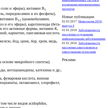
информационных систем и
реализации инновационных
 соли и эфиры), витамин B
проектов
1
ль, пиридоксамин и их фосфаты),
Новые публикации
 витамин B
(цианкобаламин,
12
02.03.2017
Неврология 2016,
ол и его эфиры), каротиноиды (бета-
выпуск 4
 и его активные формы, витамин К,
01.01.2016
Заболеваемость
ний, карнитин, пангамовая кислота.
населения отдельными
инфекционными заболеваниями
елезо, йод, цинк, бор, хром, медь,
01.01.2016
Заболеваемость
населения алкоголизмом и
алкогольными психозами
Реклама
 основе микробного синтеза);
ды, антоцианидины, катехины и др.;
а, фумаровая кислота, винная
тиоцианаты, октакозанол, хлорофилл,
в том числе видов acidophilus,
rium и другие;