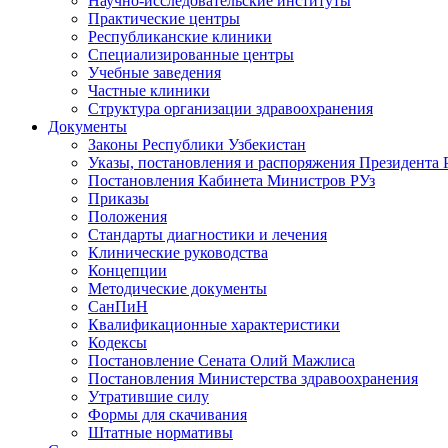
Научно-исследовательские институты
Практические центры
Республиканские клиники
Специализированные центры
Учебные заведения
Частные клиники
Структура организации здравоохранения
Документы
Законы Республики Узбекистан
Указы, постановления и распоряжения Президента 
Постановления Кабинета Министров РУз
Приказы
Положения
Стандарты диагностики и лечения
Клинические руководства
Концепции
Методические документы
СанПиН
Квалификационные характеристики
Кодексы
Постановление Сената Олий Мажлиса
Постановления Министерства здравоохранения
Утратившие силу
Формы для скачивания
Штатные нормативы