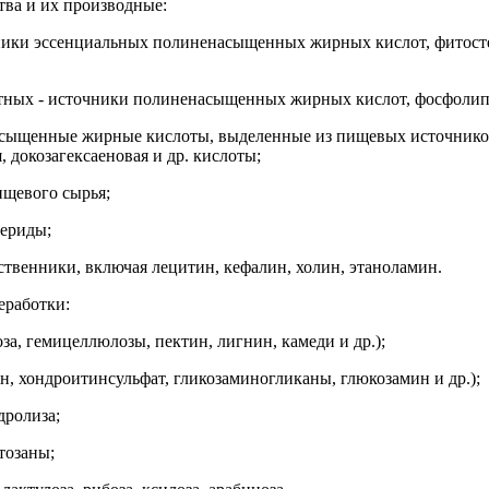
тва и их производные:
очники эссенциальных полиненасыщенных жирных кислот, фитост
отных - источники полиненасыщенных жирных кислот, фосфоли
асыщенные жирные кислоты, выделенные из пищевых источников
, докозагексаеновая и др. кислоты;
ищевого сырья;
цериды;
ственники, включая лецитин, кефалин, холин, этаноламин.
еработки:
за, гемицеллюлозы, пектин, лигнин, камеди и др.);
н, хондроитинсульфат, гликозаминогликаны, глюкозамин и др.);
дролиза;
тозаны;