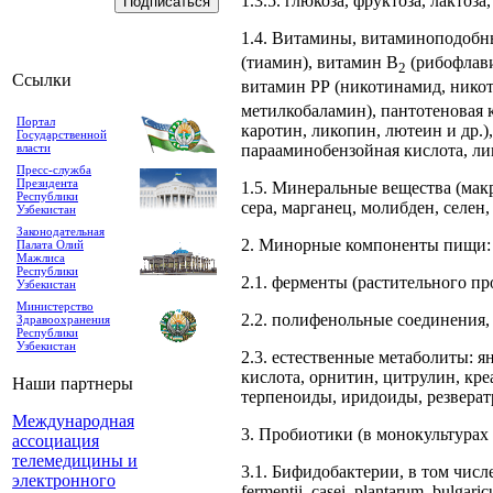
1.3.5. глюкоза, фруктоза, лактоза
1.4. Витамины, витаминоподобны
(тиамин), витамин В
(рибофлави
2
Ссылки
витамин РР (никотинамид, никот
метилкобаламин), пантотеновая к
Портал
каротин, ликопин, лютеин и др.
Государственной
власти
парааминобензойная кислота, ли
Пресс-служба
Президента
1.5. Минеральные вещества (макр
Республики
сера, марганец, молибден, селен,
Узбекистан
Законодательная
2. Минорные компоненты пищи:
Палата Олий
Мажлиса
Республики
2.1. ферменты (растительного п
Узбекистан
Министерство
2.2. полифенольные соединения,
Здравоохранения
Республики
Узбекистан
2.3. естественные метаболиты: я
кислота, орнитин, цитрулин, кре
Наши партнеры
терпеноиды, иридоиды, резверат
Международная
3. Пробиотики (в монокультурах 
ассоциация
телемедицины и
3.1. Бифидобактерии, в том числе в
электронного
fermentii, casei, plantarum, bulgar