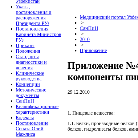
Узбекистан
Указы,
постановления и
Медицинский портал Узбе
распоряжения
>
Президента РУз
СанПиН
Постановления
>
Кабинета Министров
2010
РУз
>
Приказы
Приложение
Положения
Стандарты
диагностики и
Приложение №4
лечения
Клинические
компоненты п
руководства
Концепции
Методические
29.12.2010
документы
СанПиН
Квалификационные
характеристики
1. Пищевые вещества:
Кодексы
Постановление
1.1. Белки, производные белков 
Сената Олий
белков, гидролизаты белков, ам
Мажлиса