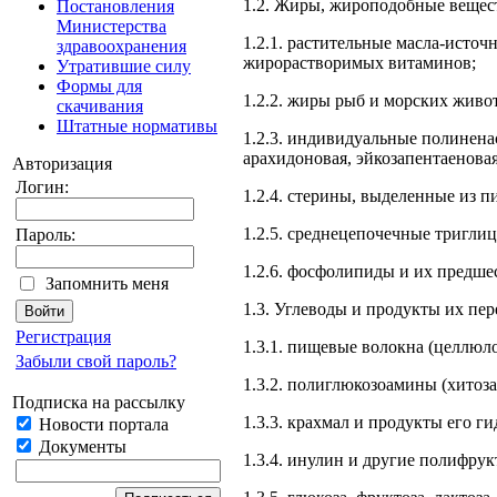
1.2. Жиры, жироподобные вещес
Постановления
Министерства
1.2.1. растительные масла-ист
здравоохранения
жирорастворимых витаминов;
Утратившие силу
Формы для
1.2.2. жиры рыб и морских жив
скачивания
Штатные нормативы
1.2.3. индивидуальные полинен
арахидоновая, эйкозапентаеновая
Авторизация
Логин:
1.2.4. стерины, выделенные из п
1.2.5. среднецепочечные тригли
Пароль:
1.2.6. фосфолипиды и их предше
Запомнить меня
1.3. Углеводы и продукты их пер
Регистрация
1.3.1. пищевые волокна (целлюло
Забыли свой пароль?
1.3.2. полиглюкозоамины (хитоза
Подписка на рассылку
1.3.3. крахмал и продукты его ги
Новости портала
Документы
1.3.4. инулин и другие полифрук