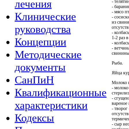
лечения
- теляти
- барани
- мясо п
Клинические
- сосиск
из свин
руководства
отсутств
- колбас
1-2 раз 
Концепции
- колбас
- ветчин
Методические
свинины 
Рыба.
документы
Яйца кур
СанПиН
Молоко 
- молоко
Квалификационные
стерилиз
- сгущен
характеристики
вареное 
- творог
отсутств
Кодексы
термиче
- сыр не