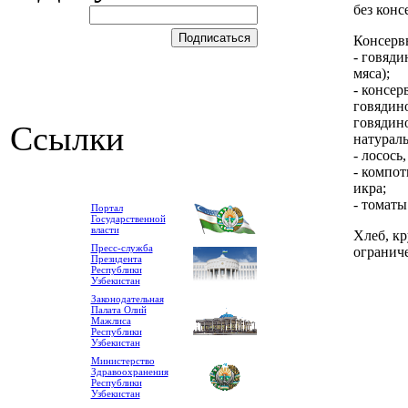
без кон
Консерв
- говяди
мяса);
- консер
говядино
говядино
Ссылки
натурал
- лосось
- компот
икра;
- томаты
Портал
Государственной
власти
Хлеб, кр
Пресс-служба
огранич
Президента
Республики
Узбекистан
Законодательная
Палата Олий
Мажлиса
Республики
Узбекистан
Министерство
Здравоохранения
Республики
Узбекистан