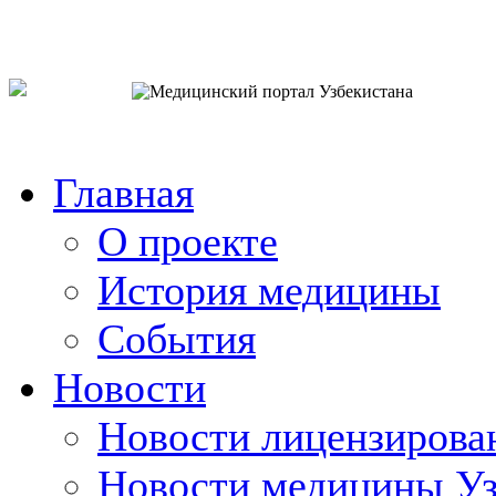
o`zb
рус
eng
Главная
О проекте
История медицины
События
Новости
Новости лицензирова
Новости медицины Уз