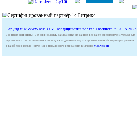
Copyright © WWW.MED.UZ - Медицинский портал Узбекистана, 2005-2026
Все права защищены. Вся информация, размещённая на данном веб-сайте, предназначена только для
персонального использования и не подлежит дальнейшему воспроизведению и/или распространению
в какой-либо форме, иначе как с письменного разрешения компании
MedNetSoft