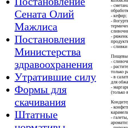
Постановление
колбасны
- сметан
обработк
Сената Олий
- кефир;
- йогурт
Мажлиса
термиче
сливочн
Постановления
- ряженк
продукт
- сливк
Министерства
Пищевы
здравоохранения
- сливоч
- растит
только 
Утратившие силу
- в сала
для обжа
Формы для
- маргар
(только 
скачивания
Кондите
- конфет
Штатные
карамель
- галеты
ароматиз
нормативы
- пирожн