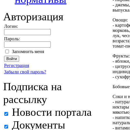
- джемы,
выпуска
Авторизация
Овощи:
- картоф
Логин:
морковь,
лук, чес
Пароль:
возраста
томат-п
Запомнить меня
Фрукты:
- яблоки
Регистрация
- цитру
индивид
Забыли свой пароль?
- сухоф
Подписка на
Бобовые:
рассылку
Соки и 
- натур
нектары
Новости портала
мякотью
- напит
Документы
натурал
- витам