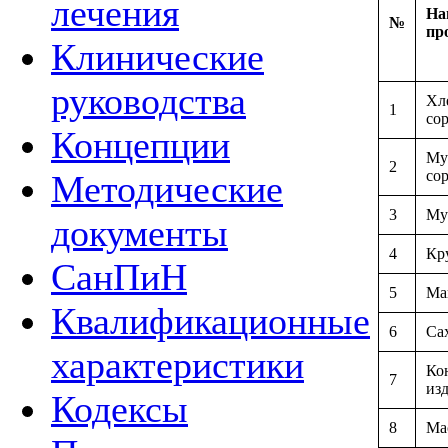
лечения
На
№
пр
Клинические
руководства
Хл
1
со
Концепции
Му
2
со
Методические
3
Му
документы
4
Кр
СанПиН
5
Ма
Квалификационные
6
Са
характеристики
Ко
7
из
Кодексы
8
Ма