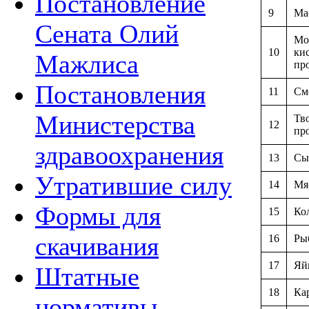
Постановление
9
Ма
Сената Олий
Мо
10
ки
Мажлиса
пр
Постановления
11
См
Министерства
Тв
12
пр
здравоохранения
13
Сы
Утратившие силу
14
Мя
Формы для
15
Ко
скачивания
16
Ры
17
Яй
Штатные
18
Ка
нормативы