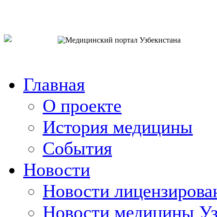
o`zb
рус
eng
Главная
О проекте
История медицины
События
Новости
Новости лицензирова
Новости медицины Уз