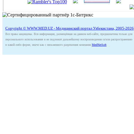
Copyright © WWW.MED.UZ - Медицинский портал Узбекистана, 2005-2026
Все права защищены. Вся информация, размещённая на данном веб-сайте, предназначена только для
персонального использования и не подлежит дальнейшему воспроизведению и/или распространению
в какой-либо форме, иначе как с письменного разрешения компании
MedNetSoft