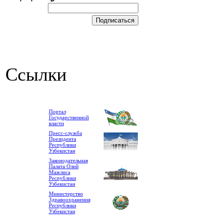
Ссылки
Портал
Государственной
власти
Пресс-служба
Президента
Республики
Узбекистан
Законодательная
Палата Олий
Мажлиса
Республики
Узбекистан
Министерство
Здравоохранения
Республики
Узбекистан