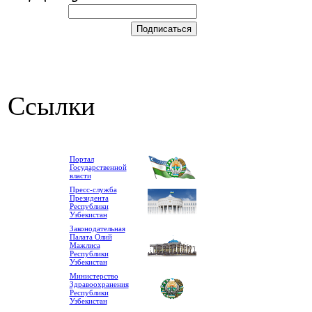
Ссылки
Портал
Государственной
власти
Пресс-служба
Президента
Республики
Узбекистан
Законодательная
Палата Олий
Мажлиса
Республики
Узбекистан
Министерство
Здравоохранения
Республики
Узбекистан