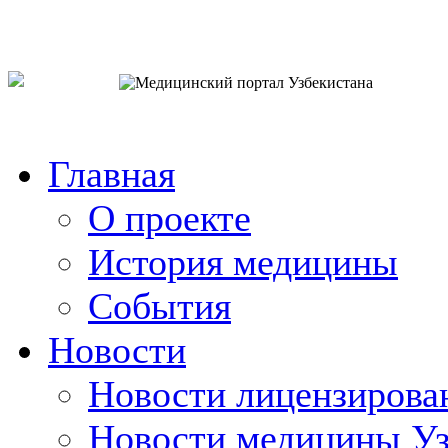
o`zb
рус
eng
Главная
О проекте
История медицины
События
Новости
Новости лицензирова
Новости медицины Уз