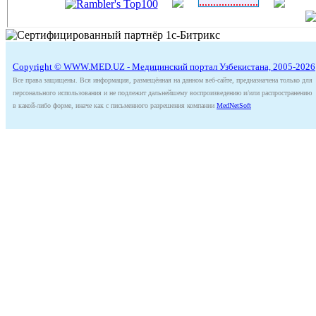
Copyright © WWW.MED.UZ - Медицинский портал Узбекистана, 2005-2026
Все права защищены. Вся информация, размещённая на данном веб-сайте, предназначена только для
персонального использования и не подлежит дальнейшему воспроизведению и/или распространению
в какой-либо форме, иначе как с письменного разрешения компании
MedNetSoft