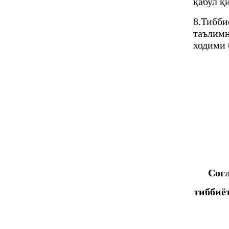
қабул қ
8.Тибби
таълимн
ходими 
Соғл
тиббиё