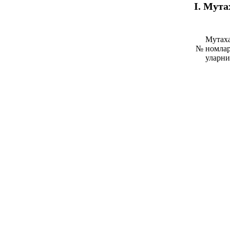
I
.
Мутах
Мутах
№
номлар
уларни