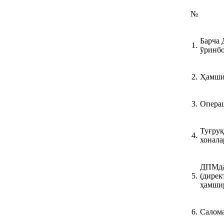
№
Барча
1.
ўринбо
2.
Ҳамшир
3.
Опера
Туғруқ
4.
хонала
ДПМда
5.
(дирек
ҳамшир
6.
Салома