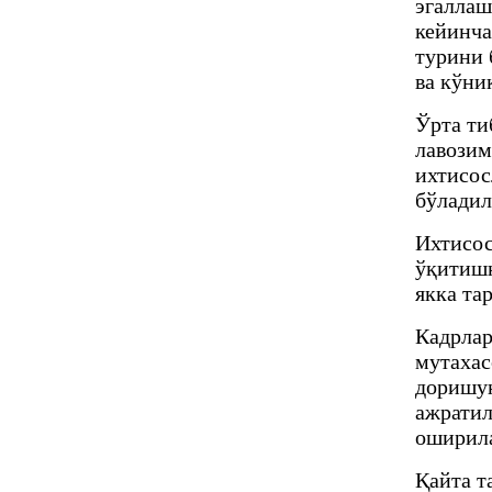
эгаллаш
кейинча
турини 
ва кўни
Ўрта ти
лавозим
ихтисос
бўладил
Ихтисос
ўқитишн
якка та
Кадрлар
мутахас
доришу
ажратил
оширил
Қайта т