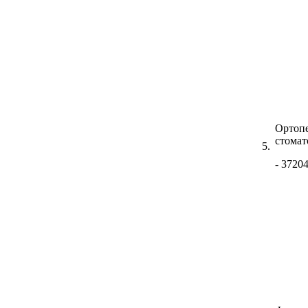
Ортоп
стомат
5.
- 3720