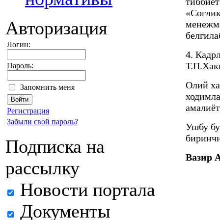
тиббиёт
«Соғлиқ
Авторизация
менежме
белгила
Логин:
4. Кадр
Т.П.Хак
Пароль:
Олий ха
Запомнить меня
ходимла
амалиёт
Регистрация
Забыли свой пароль?
Ушбу бу
биринчи
Подписка на
Вазир 
рассылку
Новости портала
Документы