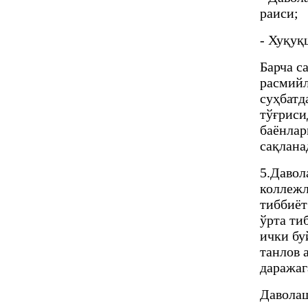
раиси;
- Хуқуқ
Барча с
расмийл
суҳбатд
тўғриси
баёнлар
сақлана
5.Давол
коллежл
тиббиёт
ўрта ти
ички бу
танлов 
даражаг
Даволаш