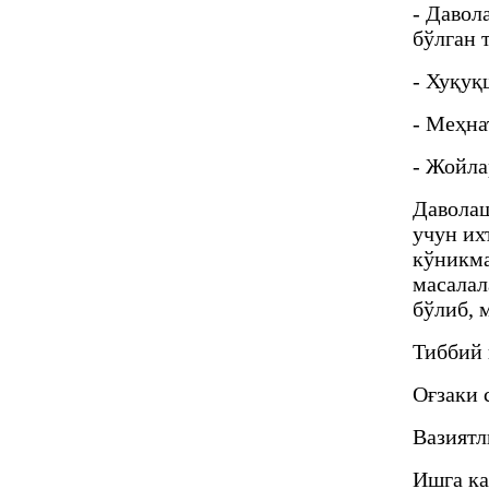
- Давол
бўлган 
- Хуқуқ
- Меҳна
- Жойла
Даволаш
учун их
кўникма
масалал
бўлиб, 
Тиббий 
Оғзаки 
Вазиятл
Ишга ка