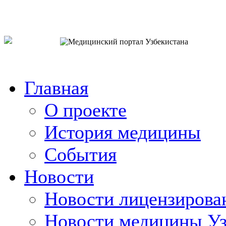
o`zb
рус
eng
Главная
О проекте
История медицины
События
Новости
Новости лицензирова
Новости медицины Уз