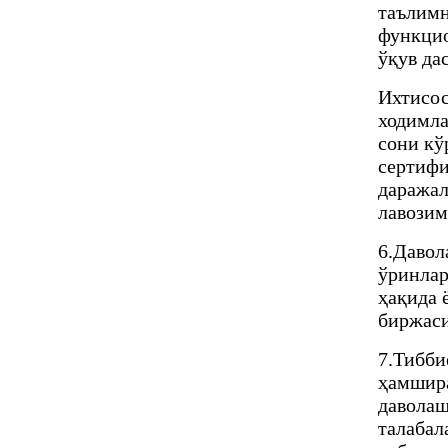
таълимн
функцио
ўқув да
Ихтисос
ходимла
сони кў
сертифи
даражал
лавозим
6.Давол
ўринлар
ҳақида 
биржаси
7.Тибби
ҳамшира
даволаш
талабал