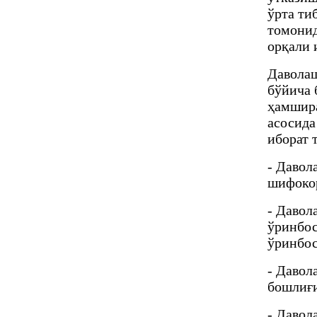
ўрта ти
томонид
орқали 
Даволаш
бўйича 
ҳамшира
асосида
иборат 
- Давол
шифокор
- Давол
ўринбос
ўринбос
- Давол
бошлиғи
- Давол