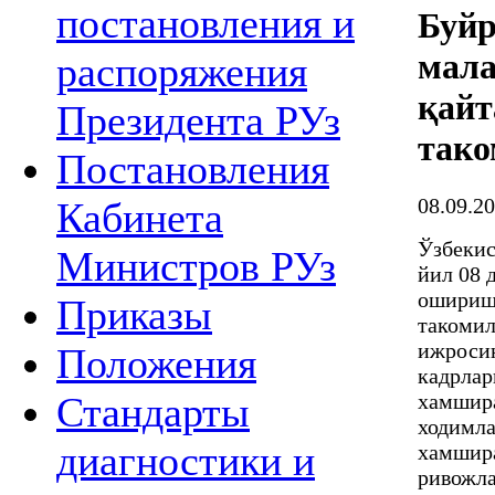
постановления и
Буйр
мала
распоряжения
қайт
Президента РУз
тако
Постановления
08.09.2
Кабинета
Ўзбекис
Министров РУз
йил 08 
ошириш 
Приказы
такомил
ижросин
Положения
кадрлар
хамшира
Стандарты
ходимл
диагностики и
хамшир
ривожла