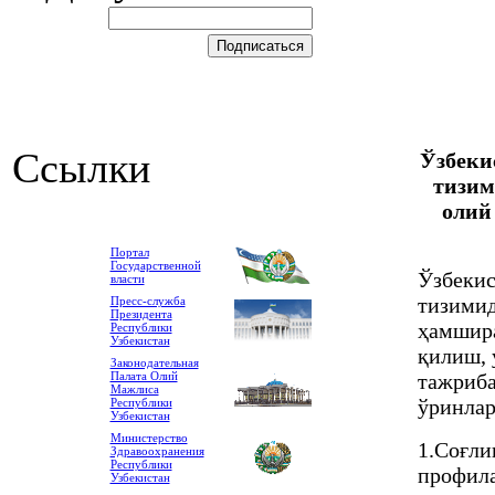
Ссылки
Ў
збеки
тизим
олий
Портал
Государственной
Ўзбекис
власти
тизимид
Пресс-служба
Президента
ҳамшира
Республики
Узбекистан
қилиш, 
Законодательная
тажриба
Палата Олий
Мажлиса
ўринлар
Республики
Узбекистан
Министерство
1.Соғли
Здравоохранения
Республики
профила
Узбекистан