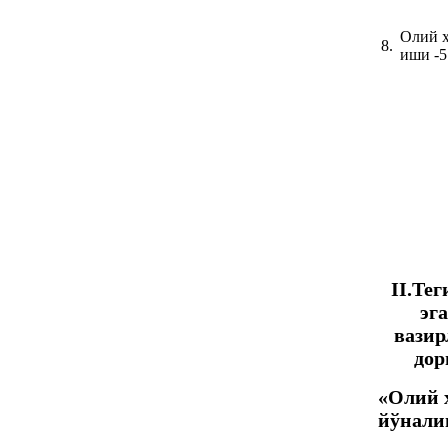
Олий 
8.
иши -5
II.
Тег
эг
вазир
дор
«Олий 
йўнали