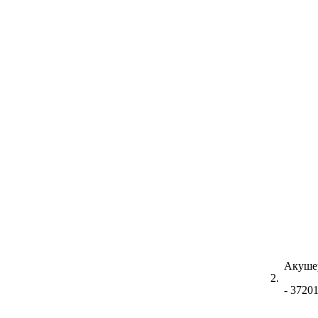
Акуше
2.
- 3720