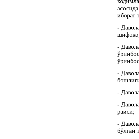
ходимла
асосида
иборат 
- Давол
шифокор
- Давол
ўринбос
ўринбос
- Давол
бошлиғи
- Давол
- Давол
раиси;
- Давол
бўлган 