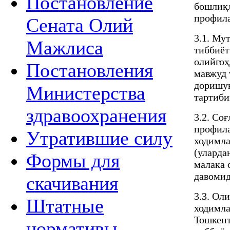
Постановление
бошлиқл
профила
Сената Олий
3.1. Му
Мажлиса
тиббиёт
олийгоҳ
Постановления
мавжуд 
доришун
Министерства
тартиби
здравоохранения
3.2. Со
профила
Утратившие силу
ходимла
(уларда
Формы для
малака 
давомид
скачивания
3.3. Ол
Штатные
ходимла
Тошкент
нормативы