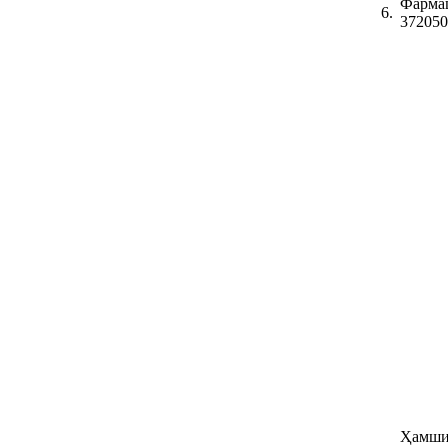
Фарма
6.
372050
Ҳамши