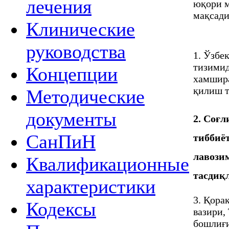
лечения
юқори м
мақсади
Клинические
руководства
1. Ўзбе
тизимид
Концепции
хамшира
қилиш т
Методические
документы
2. Соғ
СанПиН
тиббиё
лавози
Квалификационные
тасдиқ
характеристики
3. Қора
Кодексы
вазири,
бошлиғи