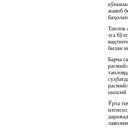
кўникма
жавоб б
баҳолан
Танлов 
эга бўл
вақтинч
билан и
Барча с
расмийл
танловд
суҳбатд
расмийл
шахсий 
Ўрта ти
ихтисос
даражад
лавозим