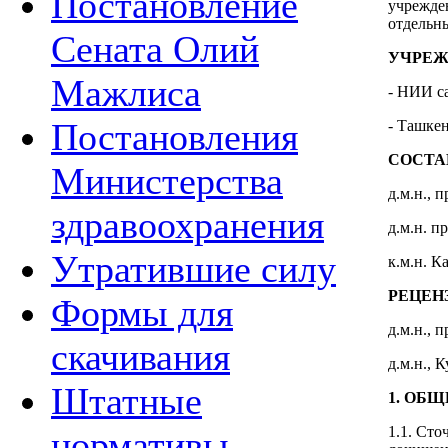
Постановление
учрежде
отдельн
Сената Олий
УЧРЕЖ
Мажлиса
- НИИ с
Постановления
- Ташке
СОСТА
Министерства
д.м.н.,
здравоохранения
д.м.н.
Утратившие силу
к.м.н. К
РЕЦЕН
Формы для
д.м.н., 
скачивания
д.м.н., 
Штатные
1. ОБ
1.1. Сто
нормативы