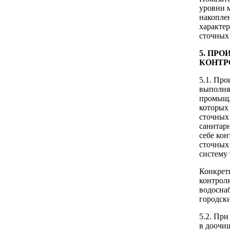
уровни м
накопле
характе
сточных
5. ПР
КОНТР
5.1. Пр
выполня
промыщл
которых
сточных
санитар
себе кон
сточных 
систему
Конкрет
контроля
водосна
городски
5.2. Пр
в доочи