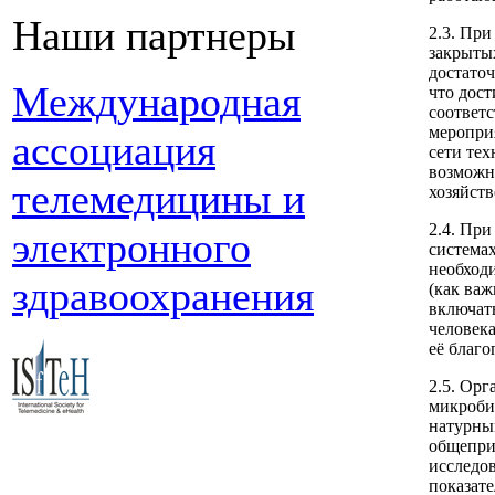
Наши партнеры
2.3. При
закрыты
достато
Международная
что дост
соответ
меропри
ассоциация
сети те
возможн
телемедицины и
хозяйств
2.4. Пр
электронного
система
необход
здравоохранения
(как важ
включат
человека
её благо
2.5. Орг
микроби
натурны
общепри
исследов
показате