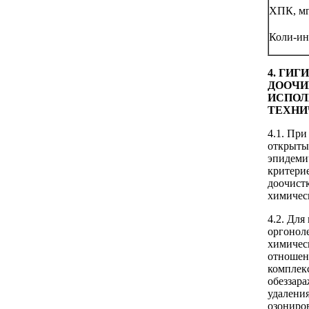
ХПК, м
Коли-ин
4. ГИ
ДООЧИ
ИСПОЛ
ТЕХНИ
4.1. При
открыты
эпидеми
критерие
доочистк
химичес
4.2. Для
оргонол
химичес
отношен
комплекс
обеззар
удаления
озониров