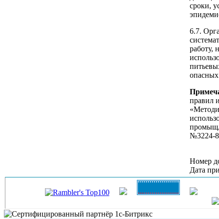
сроки, 
эпидемио
6.7. Ор
система
работу,
использ
питьевы
опасных 
Примеч
правил 
«Методи
использ
промыщл
№3224-8
Номер д
Дата при