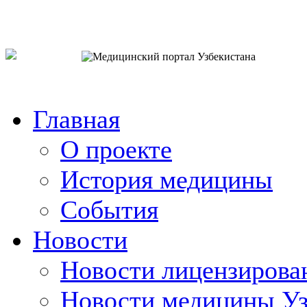
o`zb
рус
eng
Главная
О проекте
История медицины
События
Новости
Новости лицензирова
Новости медицины Уз