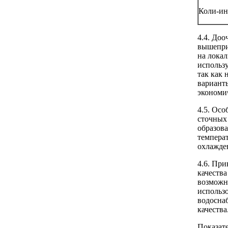
Коли-ин
4.4. Доо
вышепри
на лока
использ
так как 
вариант
экономи
4.5. Осо
сточных
образова
темпера
охлажде
4.6. Пр
качеств
возможно
использ
водосна
качества
Показат