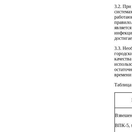
3.2. При
система
работаю
правило
являетс
инфекци
достигае
3.3. Не
городски
качества
использ
остаточн
времени 
Таблица
Взвешен
ВПК-5, 