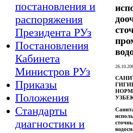
постановления и
исп
распоряжения
доо
сто
Президента РУз
про
Постановления
вод
Кабинета
26.10.20
Министров РУз
САНИ
Приказы
ГИГИ
НОРМ
Положения
УЗБЕ
Стандарты
Санит
испол
диагностики и
сточн
водос