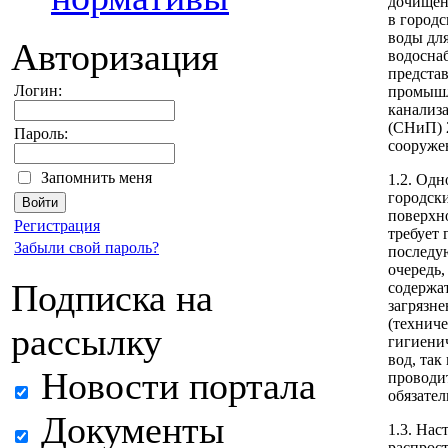
дочищен
в город
воды для
Авторизация
водосна
предста
Логин:
промышл
канализ
(СНиП) 
Пароль:
сооруже
Запомнить меня
1.2. Одн
городск
поверхн
Регистрация
требует 
Забыли свой пароль?
последу
очередь,
Подписка на
содержат
загрязн
(технич
рассылку
гигиени
вод, так
Новости портала
проводит
обязател
Документы
1.3. На
распрос