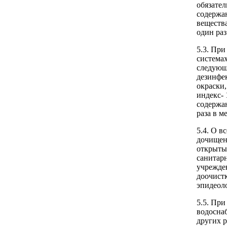
обязател
содержа
вещества
один раз
5.3. Пр
система
следующ
дезинфек
окраски
индекс- 
содержа
раза в м
5.4. О в
дочищен
открыты
санитар
учрежде
доочист
эпидеоло
5.5. Пр
водосна
других р