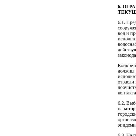
6. ОГ
ТЕКУЩ
6.1. Пр
сооруже
вод и пр
использо
водоснаб
действу
законода
Конкрет
должны 
использо
отрасли
доочист
контакта
6.2. Выб
на кото
городски
органам
эпидеми
6.3. На