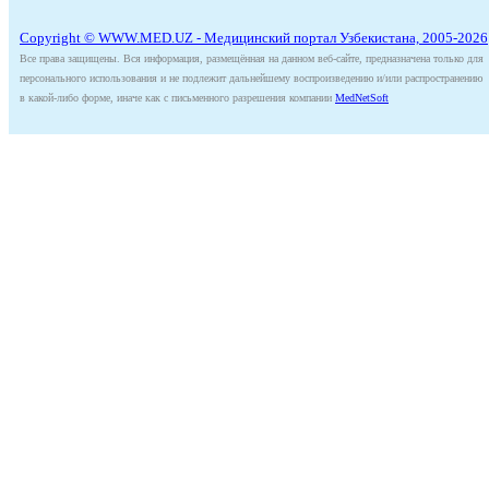
Copyright © WWW.MED.UZ - Медицинский портал Узбекистана, 2005-2026
Все права защищены. Вся информация, размещённая на данном веб-сайте, предназначена только для
персонального использования и не подлежит дальнейшему воспроизведению и/или распространению
в какой-либо форме, иначе как с письменного разрешения компании
MedNetSoft