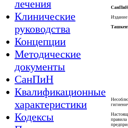
лечения
СанПиН 
Клинические
Издание
руководства
Ташкент
Концепции
Методические
документы
СанПиН
Квалификационные
Несоблю
характеристики
гигиенич
Кодексы
Настоящ
правила
предпри