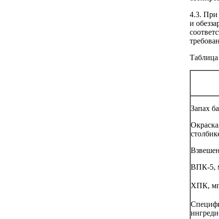
4.3. Пр
и обезз
соответ
требован
Таблица
Запах б
Окраска,
столбик
Взвешен
ВПК-5, 
ХПК, м
Специф
ингреди