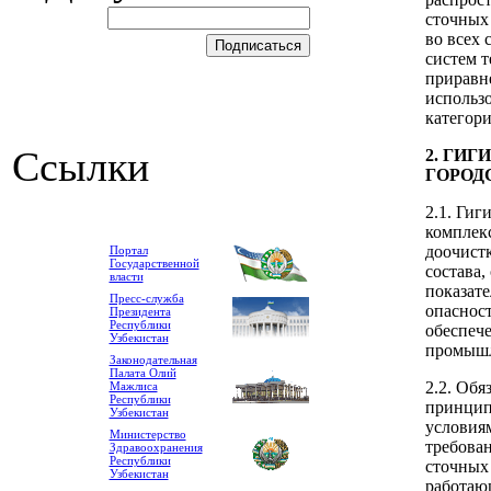
сточных
во всех
систем 
приравн
использ
категор
Ссылки
2. ГИ
ГОРОД
2.1. Гиг
комплек
доочист
Портал
Государственной
состава
власти
показате
Пресс-служба
опасност
Президента
Республики
обеспече
Узбекистан
промышл
Законодательная
Палата Олий
2.2. Обя
Мажлиса
Республики
принцип
Узбекистан
условия
Министерство
требован
Здравоохранения
Республики
сточных
Узбекистан
работаю