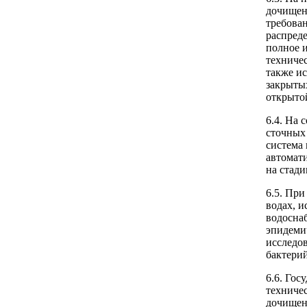
дочищен
требова
распред
полное 
техничес
также и
закрытых
открыто
6.4. На 
сточных
система 
автомати
на стади
6.5. При
водах, 
водосна
эпидеми
исследо
бактери
6.6. Гос
техниче
дочищен