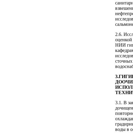
санитар
взвешен
нефтепр
исследов
сальмон
2.6. Исс
оценкой
НИИ гиг
кафедра
исследов
сточных
водосна
3.ГИГ
ДООЧИ
ИСПОЛ
ТЕХНИ
3.1. В з
дочищен
повторн
охлажда
градирн
воды в о