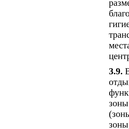
разм
благ
гиги
тран
мест
цент
3.9.
отды
функ
зоны
(зон
зоны,