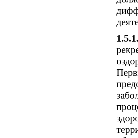
дифф
деят
1.5.1
рекр
оздо
Перв
пред
забо
проц
здор
терр