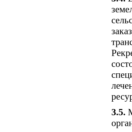
земе
сель
зака
тран
Рекр
сост
спец
лече
ресу
3.5.
орга