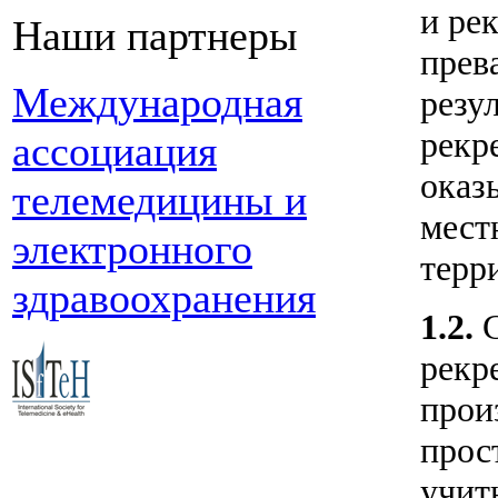
и ре
Наши партнеры
прев
Международная
резу
рекр
ассоциация
оказ
телемедицины и
мест
электронного
терр
здравоохранения
1.2.
рекр
прои
прос
учит