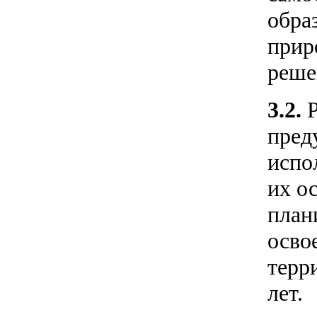
обра
прир
реше
3.2.
пред
испо
их о
план
осво
терр
лет.