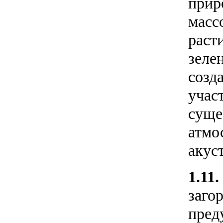
прир
масс
раст
зеле
созд
учас
суще
атмо
акус
1.11.
заго
пред