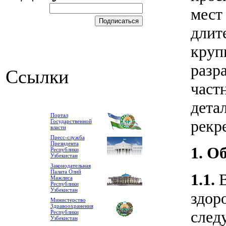
мест
длит
круп
разр
Ссылки
част
дета
Портал
рекр
Государственной
власти
Пресс-служба
Президента
1. О
Республики
Узбекистан
Законодательная
Палата Олий
1.1.
В
Мажлиса
Республики
Узбекистан
здор
Министерство
Здравоохранения
след
Республики
Узбекистан