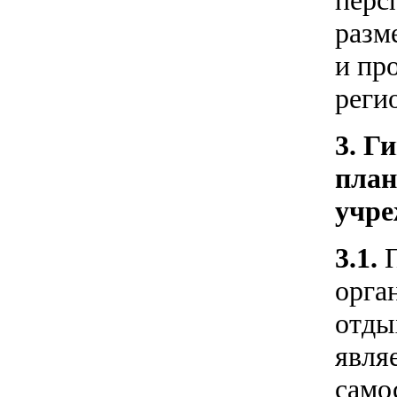
перс
разм
и пр
реги
3. Г
план
учре
3.1.
орга
отды
явля
само