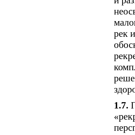
и ра
неос
мало
рек 
обос
рекр
комп
реше
здор
1.7.
«рек
перс