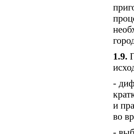
приг
проц
необ
горо
1.9.
исхо
- ди
крат
и пр
во в
- вы