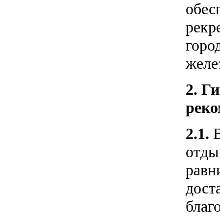
обес
рекр
горо
желе
2. Г
реко
2.1.
отды
равн
дост
благо