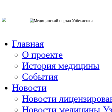
o`zb
рус
eng
Главная
О проекте
История медицины
События
Новости
Новости лицензирова
Новости медицины Уз