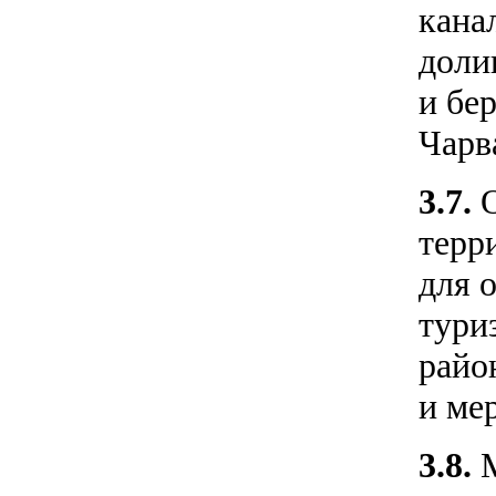
кана
доли
и бе
Чарв
3.7.
терр
для 
тури
райо
и ме
3.8.