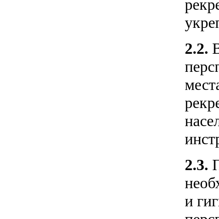
рекр
укре
2.2.
перс
мест
рекр
насе
инст
2.3.
необ
и ги