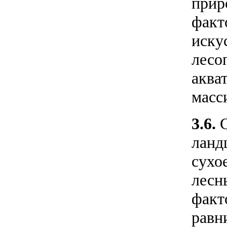
прир
факт
иску
лесо
аква
масс
3.6.
ланд
сухо
лесн
факт
равн