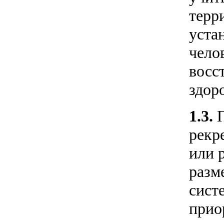
терр
уста
чело
восс
здор
1.3.
рекр
или 
разм
сист
прио