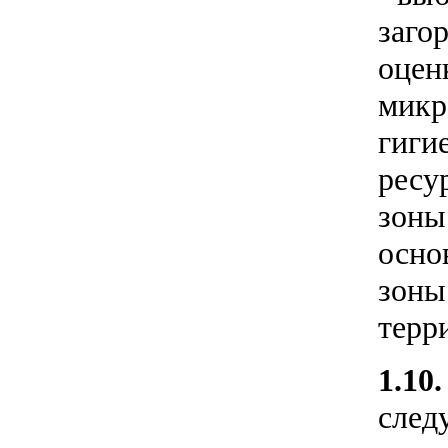
заго
оцен
микр
гиги
ресу
зоны
осно
зоны
терр
1.10
след