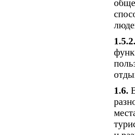
обще
спос
люде
1.5.2
функ
поль
отды
1.6.
разн
мест
тури