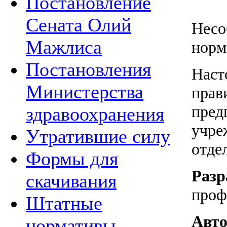
Постановление
Сената Олий
Несо
Мажлиса
норм
Постановления
Наст
Министерства
прав
пред
здравоохранения
учре
Утратившие силу
отде
Формы для
Разр
скачивания
проф
Штатные
Авт
нормативы