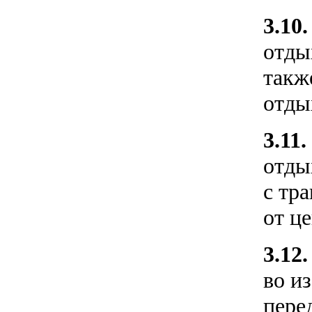
3.10
отды
такж
отды
3.11.
отды
с тр
от це
3.12
во и
пере