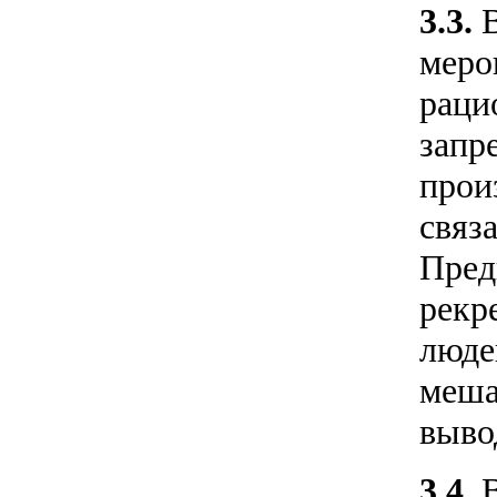
3.3.
меро
раци
запр
прои
связ
Пред
рекр
люде
меша
выво
3.4.