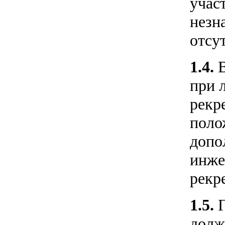
учас
незн
отсу
1.4.
при 
рекр
поло
допо
инже
рекр
1.5.
долж