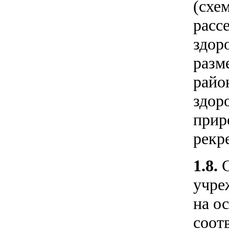
(схе
расс
здор
разм
райо
здор
прир
рекр
1.8.
учре
на о
соот