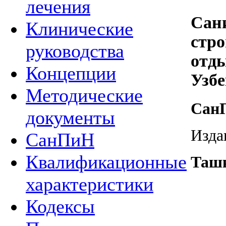
лечения
Сан
Клинические
стро
руководства
отды
Концепции
Узбе
Методические
CанП
документы
Изда
СанПиН
Квалификационные
Ташк
характеристики
Кодексы