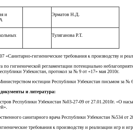
ия и
Эрматов Н.Д.
МА
школьных
Туляганова Р.Т.
7 «Санитарно-гигиенические требования к производству и реа
та по гигиенической регламентации потенциально неблагоприя
спублики Узбекистан, протокол за № 9 от «17» мая 2010г.
Министерством юстиции Республики Узбекистан письмом за № 6-2
документы и литература:
тров Республики Узбекистан №03-27-09 от 27.01.2010г. «О нас
ей».
рственного санитарного врача Республики Узбекистан №534 от 28
гиенические требования к производству и реализации игр и иг