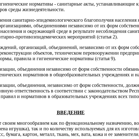
игиенические нормативы - санитарные акты, устанавливающие к
оров среды жизнедеятельности.
ния санитарно-эпидемиологического благополучия населения 
организациями, объединениями независимо от их форм собстве
населения и окружающей среде в результате несоблюдения сани
итарно-противоэпидемических мероприятий (статья 2).
ждений, организаций, объединений, независимо от их форм собс
 реконструкции объектов, техническом перевооружении предпри
ормы, правила и гигиенические нормативы (статья 9).
изации, объединения независимо от форм собственности обязан
енических нормативов в общеобразовательных учреждениях и на 
изации, объединения, независимо от форм собственности, должн
ную ответственность в соответствии с законодательством Респ
правил и нормативов в образовательных учреждениях всех тип
ВВЕД
ЕНИЕ
своим многообразием как по функциональному назначению, воз
чена игрушка), так и по количеству используемых для их изготов
, бумага, картон, металл, ткань, мех, вата, кожа и ее заменители