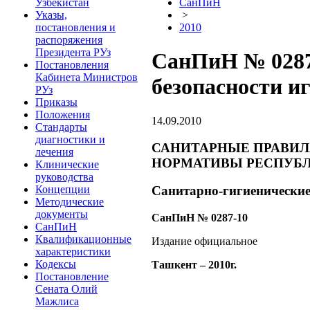
Узбекистан
СанПиН
Указы,
>
постановления и
2010
распоряжения
Президента РУз
СанПиН № 0287
Постановления
Кабинета Министров
безопасности иг
РУз
Приказы
Положения
14.09.2010
Стандарты
диагностики и
САНИТАРНЫЕ ПРАВИЛ
лечения
НОРМАТИВЫ РЕСПУБЛ
Клинические
руководства
Концепции
Санитарно-гигиенические 
Методические
документы
СанПиН № 0287-10
СанПиН
Квалификационные
Издание официальное
характеристики
Кодексы
Ташкент – 2010г.
Постановление
Сената Олий
Мажлиса