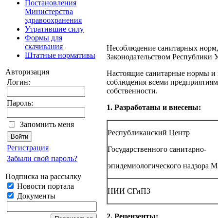
Постановления
Министерства
здравоохранения
Утратившие силу
Формы для
скачивания
Несоблюдение санитарных норм, 
Штатные нормативы
Законодательством Республики 
Авторизация
Настоящие санитарные нормы и п
Логин:
соблюдения всеми предприятиям
собственности.
Пароль:
1.
Разработаны и внесены:
Запомнить меня
Республиканский Центр
Регистрация
Государственного санитарно-
Забыли свой пароль?
эпидемиологического надзора М
Подписка на рассылку
Новости портала
НИИ СГиПЗ
Документы
2.
Рецензенты: