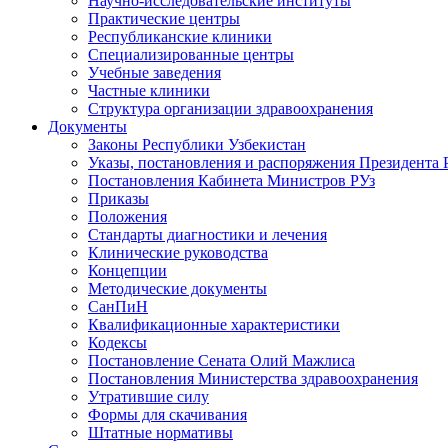
Научно-исследовательские институты
Практические центры
Республиканские клиники
Специализированные центры
Учебные заведения
Частные клиники
Структура организации здравоохранения
Документы
Законы Республики Узбекистан
Указы, постановления и распоряжения Президента 
Постановления Кабинета Министров РУз
Приказы
Положения
Стандарты диагностики и лечения
Клинические руководства
Концепции
Методические документы
СанПиН
Квалификационные характеристики
Кодексы
Постановление Сената Олий Мажлиса
Постановления Министерства здравоохранения
Утратившие силу
Формы для скачивания
Штатные нормативы