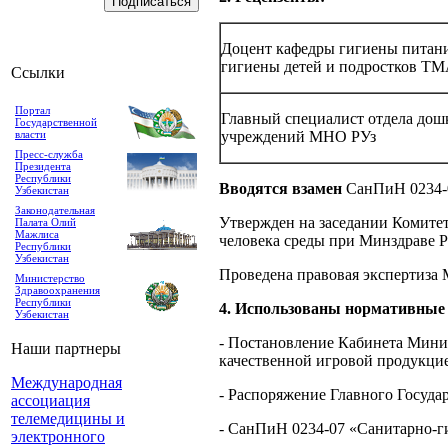
Доцент кафедры гигиены питан
гигиены детей и подростков Т
Ссылки
Портал
Главный специалист отдела до
Государственной
власти
учреждений МНО РУз
Пресс-служба
Президента
Республики
Вводятся взамен
СанПиН 0234-0
Узбекистан
Законодательная
Утвержден на заседании Комите
Палата Олий
Мажлиса
человека среды при Минздраве Ре
Республики
Узбекистан
Проведена правовая экспертиза 
Министерство
Здравоохранения
Республики
4. Использованы нормативные 
Узбекистан
- Постановление Кабинета Минис
Наши партнеры
качественной игровой продукци
Международная
- Распоряжение Главного Госуда
ассоциация
телемедицины и
- СанПиН 0234-07 «Санитарно-ги
электронного