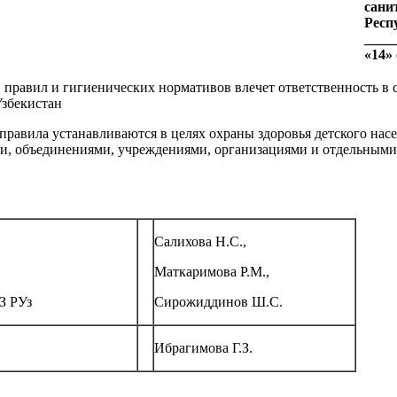
сани
Респ
____
«14» 
правил и гигиенических нормативов влечет ответственность в
Узбекистан
равила устанавливаются в целях охраны здоровья детского насе
и, объединениями, учреждениями, организациями и отдельными
Салихова Н.С.,
Маткаримова Р.М.,
З РУз
Сирожиддинов Ш.С.
Ибрагимова Г.З.