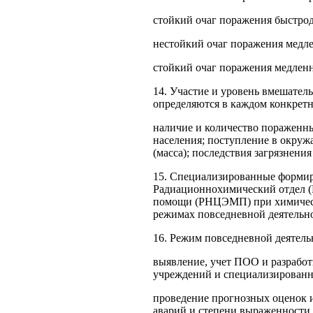
стойкий очаг поражения быстрод
нестойкий очаг поражения медле
стойкий очаг поражения медленн
14. Участие и уровень вмешател
опреде­ляются в каждом конкрет
наличие и количество пораженны
населения; поступление в окру
(масса); последствия загрязнени
15. Специализированные формиро
Радиационно­химический отдел 
помощи (РНЦЭМП) при хи­мическ
режимах повседневной деятельно
16. Режим повседневной деятель
выявление, учет ПОО и разработ
учреждений и специализирован
проведение прогнозных оценок 
аварий и сте­пени выраженности