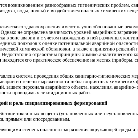
ся возникновением разнообразных гигиенических проблем, свя
здуха, воды, почвы) и воздействием опасных химиче­ских веще
рактического здравоохранения имеют научно обоснованные реко
. Однако не определена значимость уровней аварий­ных загрязне
ка в зоне аварии и с учетом нахождения в ней различных конти
нет единых подхо­дов к оценке потенциальной аварийной опасно
тической химической обстановки, а также к принятию решений
. Недостаточно отработаны принципы химико­-аналитического ко
и находится его практическое обеспечение на местах (прибо­ры,
тавлена система проведения общих санитарно-гигиенических ме
аварии и степени выраженности неблагоприятных хи­мических 
ий, защите персонала аварийного объекта, населения, аварийно-
но­сти проводимых ликвидационных работ.
арий и роль специализированных формирований
ействие токсичных веществ (уста­новленных или неустановленны
я, прямым или опосредованным.
яющими степень опасности загряз­нения окружающей среды и п