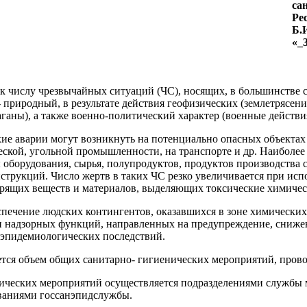
са
Ре
Б.
«_3
 к числу чрезвычайных ситуаций (ЧС), носящих, в большинстве 
- природный, в результате действия геофизических (землетрясения
ганы), а также военно-политический характер (военные действия
кие аварии могут возникнуть на потенциально опасных объект
кой, угольной промышленности, на транспорте и др. Наиболее
 оборудования, сырья, полупродуктов, продуктов производств
струкций. Число жертв в таких ЧС резко увеличивается при исп
орящих веществ и материалов, выделяющих токсические химичес
спечение людских контингентов, оказавшихся в зоне химических
и надзорных функций, направленных на предупрежде­ние, сниж
-эпидемиологических последствий.
ется объем общих санитарно- гигиенических мероприятий, пров
ических мероприятий осуществляет­ся подразделениями службы
аниями госсанэпидслужбы.