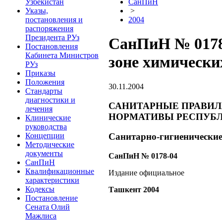
Узбекистан
СанПиН
Указы,
>
постановления и
2004
распоряжения
Президента РУз
СанПиН № 0178
Постановления
Кабинета Министров
зоне химически
РУз
Приказы
Положения
30.11.2004
Стандарты
диагностики и
САНИТАРНЫЕ ПРАВИЛ
лечения
НОРМАТИВЫ РЕСПУБЛ
Клинические
руководства
Концепции
Санитарно-гигиенические
Методические
документы
СанПиН № 0178-04
СанПиН
Квалификационные
Издание официальное
характеристики
Кодексы
Ташкент 2004
Постановление
Сената Олий
Мажлиса