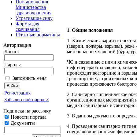
Постановления
Министерства
здравоохранения
Утратившие силу
Формы для
скачивания
1. Общие положения
Штатные нормативы
1. Химические аварии относятся
Авторизация
(аварии, пожары, взрывы), реже 
Логин:
метеоопасных явлений (бури, ура
ЧС и связанные с ними химичес
Пароль:
нефтеперерабатывающей, химичес
происходит возгорание и взрывы
Запомнить меня
транспортных, строительных кон
процессах производств быстрог
Регистрация
2. Санитарно-гигиеническое обе
Забыли свой пароль?
организацион­ных мероприятий 
медико-санитарных и са­нитарно
Подписка на рассылку
3. В данном документе определя
Новости портала
Документы
4. Проведение санитарно-гигиен
специализированными формиров