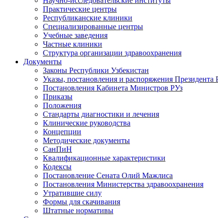
Научно-исследовательские институты
Практические центры
Республиканские клиники
Специализированные центры
Учебные заведения
Частные клиники
Структура организации здравоохранения
Документы
Законы Республики Узбекистан
Указы, постановления и распоряжения Президента 
Постановления Кабинета Министров РУз
Приказы
Положения
Стандарты диагностики и лечения
Клинические руководства
Концепции
Методические документы
СанПиН
Квалификационные характеристики
Кодексы
Постановление Сената Олий Мажлиса
Постановления Министерства здравоохранения
Утратившие силу
Формы для скачивания
Штатные нормативы