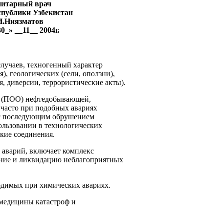
нитарный врач
спублики Узбекистан
И.Ниязматов
0_» __11__ 2004г.
случаев, техногенный характер
), геологических (сели, оползни),
, диверсии, террористические акты).
ах (ПОО) нефтедобывающей,
 часто при подобных авариях
а с последующим обрушением
ользовании в технологических
кие соединения.
 аварий, включает комплекс
ение и ликвидацию неблагоприятных
одимых при химических авариях.
 медицины катастроф и