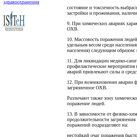
здравоохранения
состояние и токсичность выбрасы
застройки и прожива­ния, наличи
9. При химических авариях харак
ОХВ.
10. Массовость поражения людей
удельным ве­сом среди населения
населения) следующим обра­зом: ни
11. Для ликвидации медико-сани
профилактические мероприятия 
аварий привлекают силы и сред­с
12. При возникновении аварии фо
загрязненное ОХВ.
Различают также зону химическо
пораже­ние людей.
13. В зависимости от физико-хи
продолжительности за­грязнения
поражений подразделяют на:
нестойкий очаг поражения быстр