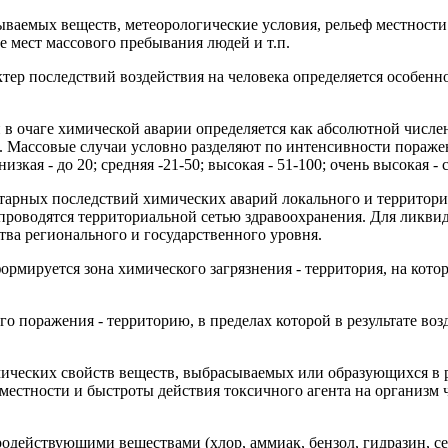
ваемых веществ, метеорологические ус­ловия, рельеф местности
е мест массового пребывания людей и т.п.
тер последствий воздействия на че­ловека определяется особен
 в очаге химической аварии опреде­ляется как абсолютной числ
. Массовые случаи условно разделяют по интенсивно­сти поражен
зкая - до 20; средняя -21-50; высокая - 51-100; очень высокая - 
тарных последствий химических ава­рий локального и территори
проводятся территориальной сетью здравоохранения. Для ликви
тва регионального и государственного уровня.
рмируется зона химического загряз­нения - территория, на кото
го поражения - территорию, в преде­лах которой в результате в
мических свойств веществ, выбрасы­ваемых или образующихся в р
 местности и быстроты действия токсичного агента на организм 
одействующими веществами (хлор, аммиак, бензол, гидразин, сер