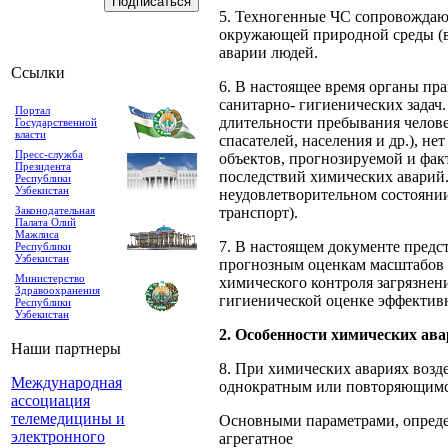
5. Техногенные ЧС сопровождают
окружающей природной среды (во
аварии людей.
Ссылки
6. В настоящее время органы п
санитарно- гигиенических задач
Портал
длительности пребывания челове­
Государственной
власти
спасателей, населения и др.), 
Пресс-служба
объектов, прогнозируемой и фак
Президента
последст­вий химических аварий
Республики
Узбекистан
неудовлетворитель­ном состояни
Законодательная
транспорт).
Палата Олий
Мажлиса
7. В настоящем документе предс
Республики
Узбекистан
прогнозным оценкам масштабов 
Министерство
химического контроля загряз­нен
Здравоохранения
гигиенической оценке эффектив
Республики
Узбекистан
2. Особенности химических ав
Наши партнеры
8. При химических авариях возд
Международная
однократным или повторяющимс
ассоциация
телемедицины и
Основными параметрами, определ
электронного
агрегатное