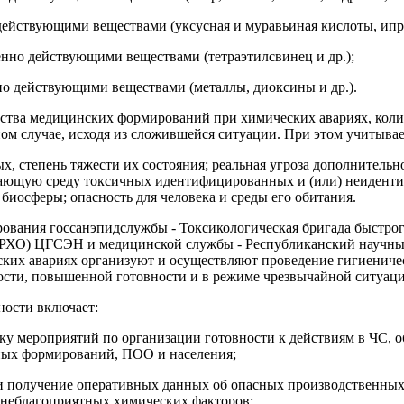
ействующими веществами (уксусная и муравьиная кислоты, иприт
нно действующими веществами (тет­раэтилсвинец и др.);
о действующими веществами (ме­таллы, диоксины и др.).
ьства медицинских формирований при химических авариях, коли
ном случае, исходя из сложившейся ситуации. При этом учитывае
х, степень тяжести их состояния; реальная угроза дополнительн
жающую среду токсичных идентифицированных и (или) неидент
я биосферы; опасность для человека и среды его обитания.
вания госсанэпидслужбы - Токси­кологическая бригада быстрог
(РХО) ЦГСЭН и медицинской службы - Республикан­ский научны
их авариях организуют и осуществляют проведение гигиениче
сти, повы­шенной готовности и в режиме чрезвычайной ситуаци
ности включает:
ку мероприятий по организации го­товности к действиям в ЧС, 
ных формирований, ПОО и населения;
и получение оперативных данных об опасных производственных
 неблагоприятных химических факторов;