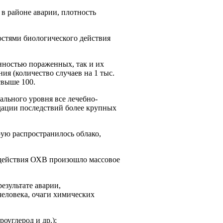
 в районе аварии, плотность
ностями биологического действия
енностью пораженных, так и их
ия (количество случаев на 1 тыс.
свы­ше 100.
ального уровня все лечебно-
дации последствий более крупных
рую распространилось облако,
оздействия ОХВ произошло массовое
езультате аварии,
человека, очаги химических
оуглерод и др.);