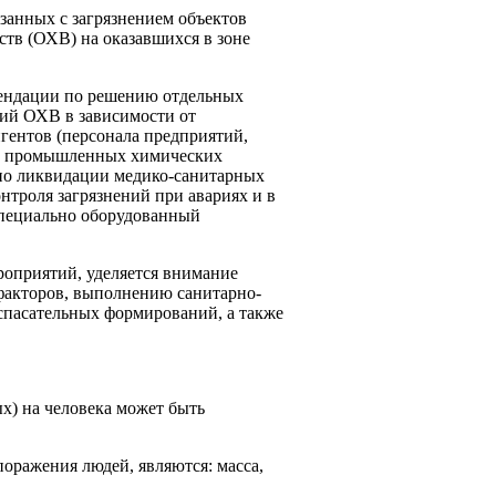
занных с загрязнением объектов
ств (ОХВ) на оказавшихся в зоне
мендации по решению отдельных
ний ОХВ в зависимости от
нгентов (персонала предприятий,
сти промышленных хими­ческих
 по ликвидации медико-санитарных
нтроля загрязнений при авариях и в
 специально оборудованный
роприятий, уделяется внимание
факторов, выполнению санитарно-
 спасательных формирований, а также
х) на человека может быть
оражения людей, являются: масса,