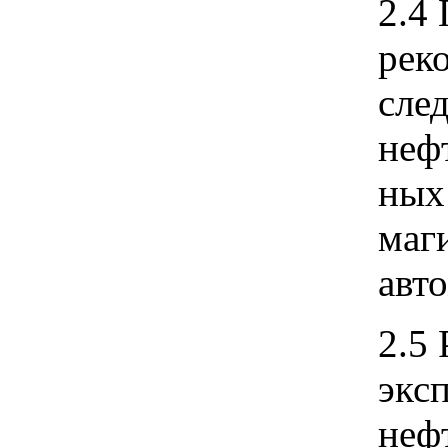
2.4 
рек
сле
неф
ных
маг
авт
2.5
экс
неф