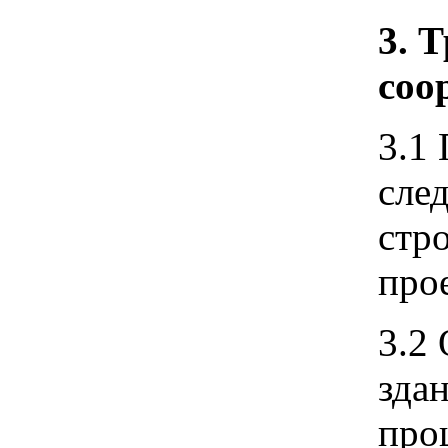
3. 
соо
3.1
сле
стр
про
3.2
зда
про