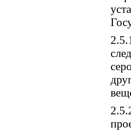
уст
Госу
2.5
сле
сер
дру
вещ
2.5
про