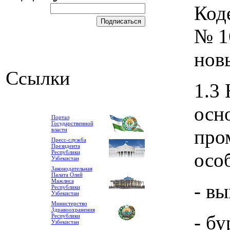
Код
№ 1
нов
Ссылки
1.3
осн
Портал
Государственной
про
власти
Пресс-служба
Президента
Республики
осо
Узбекистан
Законодательная
Палата Олий
Мажлиса
- в
Республики
Узбекистан
Министерство
Здравоохранения
- б
Республики
Узбекистан