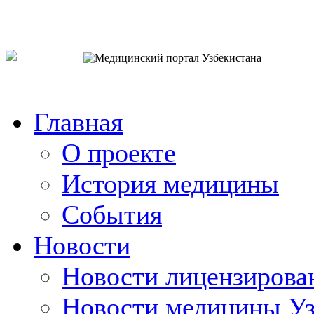
o`zb
рус
eng
Главная
О проекте
История медицины
События
Новости
Новости лицензирова
Новости медицины Уз