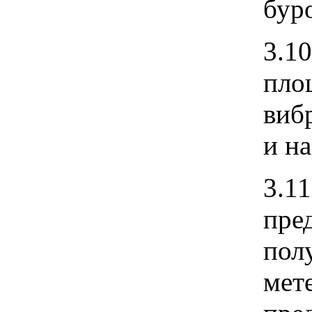
бур
3.1
пло
виб
и н
3.1
пре
пол
мет