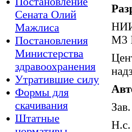
Постановление
Раз
Сената Олий
НИИ
Мажлиса
М3 
Постановления
Министерства
Цен
здравоохранения
над
Утратившие силу
Авт
Формы для
скачивания
Зав
Штатные
Н.с
нормативы