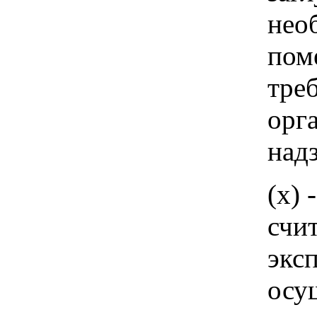
нео
пом
тре
орг
над
(х)
счи
экс
осу