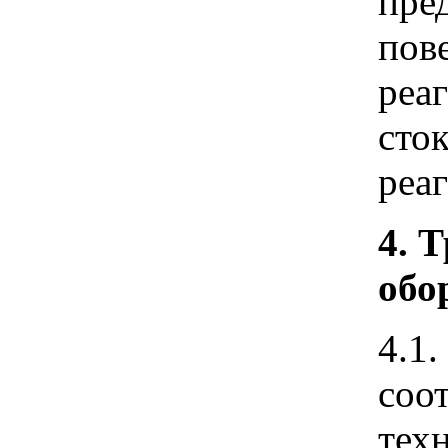
пре
пов
реа
сто
реаг
4. 
обо
4.1.
соо
тех