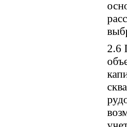
осно
рас
выб
2.6
объ
кап
сква
руд
воз
уче