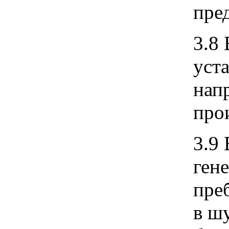
пре
3.8
уст
нап
про
3.9
ген
пре
в ш