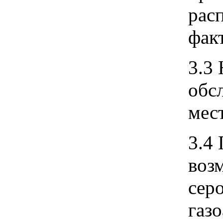
рас
фак
3.3
обс
мес
3.4
воз
сер
газ