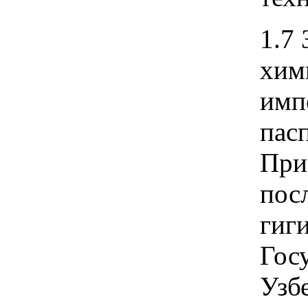
1.7 
хим
имп
пас
При
пос
гиг
Гос
Узб