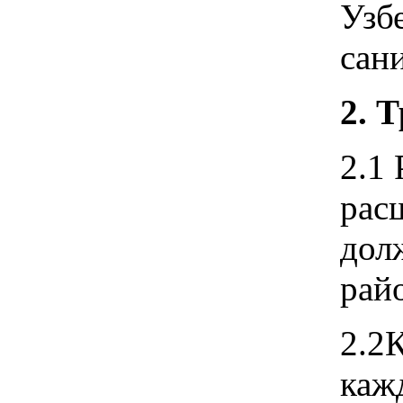
Узб
сан
2. 
2.1
рас
дол
рай
2.2
каж