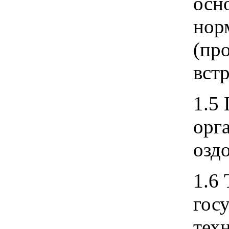
осн
нор
(пр
вст
1.5
орг
озд
1.6
гос
тех