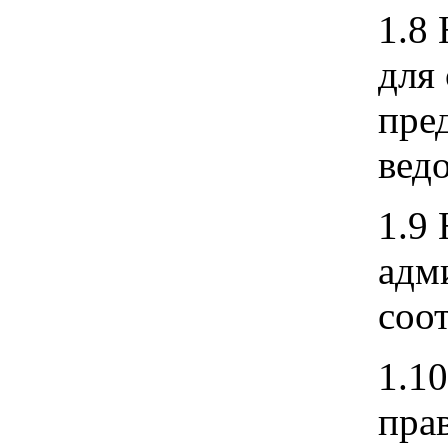
1.8
для
пре
вед
1.9
адм
соо
1.1
пра