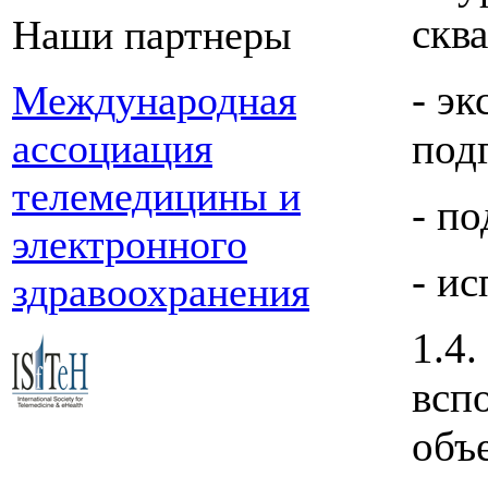
скв
Наши партнеры
- э
Международная
ассоциация
подг
телемедицины и
- п
электронного
- и
здравоохранения
1.4
всп
объ