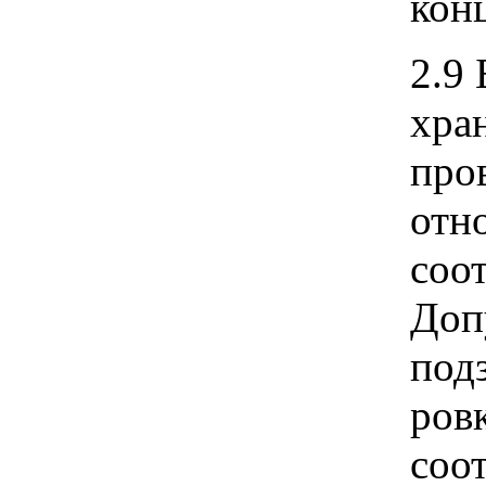
кон
2.9
хра
про
отн
соо
Доп
под
ров
соо