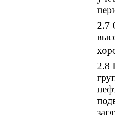
пери
2.7
выс
хор
2.8
гру
нефт
под
заг