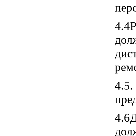
пер
4.4
дол
дис
рем
4.5.
пре
4.6
дол