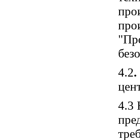
про
про
"Пр
без
4.2
.
цен
4.3
пре
тре