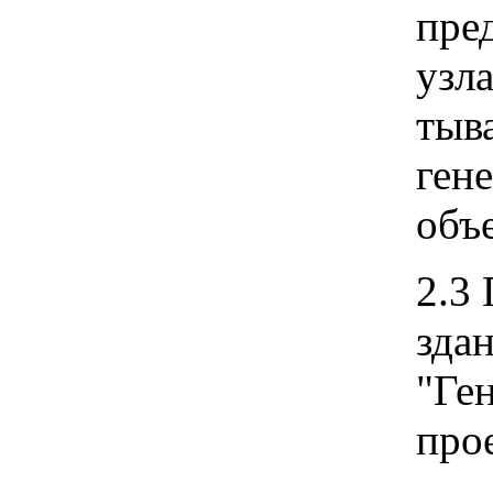
пре
узл
тыв
ген
объ
2.3
зда
"Ге
про