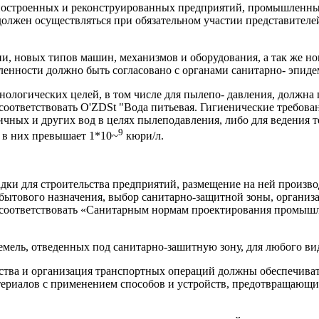
 построенных и реконструированных предпри­ятий, промышленны
 должен осуществляться при обязательном участии представителе
и, новых типов машин, механизмов и оборудо­вания, а так же н
ленности должно быть согласовано с органами санитарно- эпид
ехнологических целей, в том числе для пылепо- давления, должн
соответствовать O'ZDSt "Вода питьевая. Гигиенические требован
ичных и других вод в целях пылеподавления, либо для ведения т
9
а в них превышает 1*10~
кюри/л.
ки для строительства предприятий, размеще­ние на ней произв
-бытового назначения, выбор санитарно-защитной зоны, организа
соответствовать «Сани­тарным нормам проектирования промыш
емель, отведенных под санитарно-зашитную зону, для любого ви
йства и организация транспортных операций должны обеспечива
атериалов с применением способов и устройств, предотвращающих