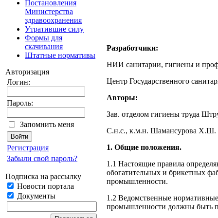
Постановления
Министерства
здравоохранения
Утратившие силу
Формы для
скачивания
Разработчики:
Штатные нормативы
НИИ санитарии, гигиены и про
Авторизация
Центр Государственного санитар
Логин:
Авторы:
Пароль:
Зав. отделом гигиены труда Шт
Запомнить меня
С.н.с., к.м.н. Шамансурова Х.
1. Общие положения.
Регистрация
Забыли свой пароль?
1.1 Настоящие правила определя
обогатительных и брикет­ных фа
Подписка на рассылку
промышленности.
Новости портала
Документы
1.2 Ведомственные нормативные
промышленности должны быть пр