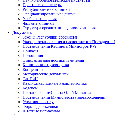
Научно-исследовательские институты
Практические центры
Республиканские клиники
Специализированные центры
Учебные заведения
Частные клиники
Структура организации здравоохранения
Документы
Законы Республики Узбекистан
Указы, постановления и распоряжения Президента 
Постановления Кабинета Министров РУз
Приказы
Положения
Стандарты диагностики и лечения
Клинические руководства
Концепции
Методические документы
СанПиН
Квалификационные характеристики
Кодексы
Постановление Сената Олий Мажлиса
Постановления Министерства здравоохранения
Утратившие силу
Формы для скачивания
Штатные нормативы