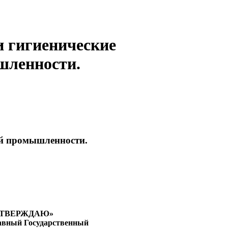
 гигиенические
шленности.
ой промышленности.
УТВЕРЖДАЮ»
авный Государственный