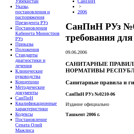
Узбекистан
СанПиН
Указы,
>
постановления и
2006
распоряжения
Президента РУз
СанПиН РУз №0
Постановления
Кабинета Министров
требования дл
РУз
Приказы
Положения
09.06.2006
Стандарты
диагностики и
САНИТАРНЫЕ ПРАВИЛ
лечения
НОРМАТИВЫ РЕСПУБЛ
Клинические
руководства
Концепции
Санитарные правила и ги
Методические
документы
СанПиН РУз №0210-06
СанПиН
Квалификационные
Издание официально
характеристики
Кодексы
Ташкент 2006 г.
Постановление
Сената Олий
Мажлиса