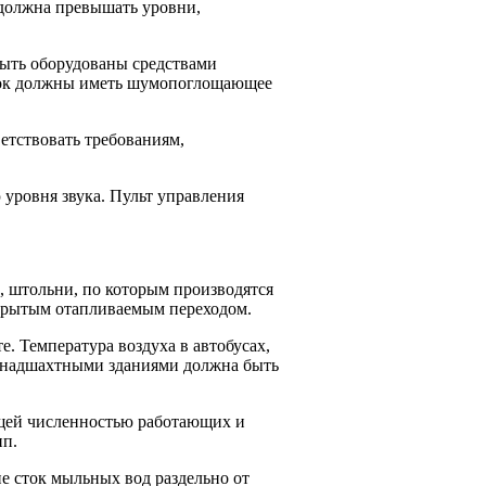
 должна превышать уровни,
быть оборудованы средствами
лок должны иметь шумопоглощающее
етствовать требованиям,
уровня звука. Пульт управления
, штольни, по которым производятся
 крытым отапливаемым переходом.
. Температура воздуха в автобусах,
и надшахтными зданиями должна быть
бщей численностью работающих и
пп.
 сток мыльных вод раздельно от