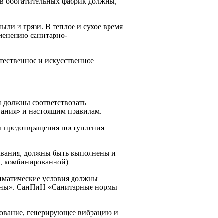
ов обогатительных фабрик должны,
ыли и грязи. В теплое и сухое время
е­нению санитарно-
тественное и искусственное
 должны соответствовать
ния» и на­стоящим правилам.
ом предотвращения поступления
ования, должны быть выполнены и
, комбинированной).
иматические условия должны
зоны». СанПиН «Санитарные нормы
удование, генерирующее вибрацию и