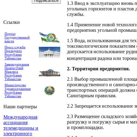
1.3 Ввод в эксплуатацию вновь
угольных горизонтов и пла­стов
службы.
Ссылки
1.4 Применение новой технологи
предприятиях угольной про­мыш
Портал
Государственной
1.5 Вода, использованная для т
власти
токсикологическим показателям 
Пресс-служба
Президента
допускается использование рудн
Республики
концен­трация радона или торон
Узбекистан
Законодательная
Палата Олий
2. Территория предприятия.
Мажлиса
Республики
2.1 Выбор промышленной площад
Узбекистан
производственного и сани­тарно
Министерство
Здравоохранения
транспортных операций должна 
Республики
Санитарным правилам.
Узбекистан
2.2 Запрещается использование з
Наши партнеры
2.3 Размещение складского хозя
Международная
разгрузку и погрузку сырья и м
ассоциация
и промплощадки.
телемедицины и
электронного