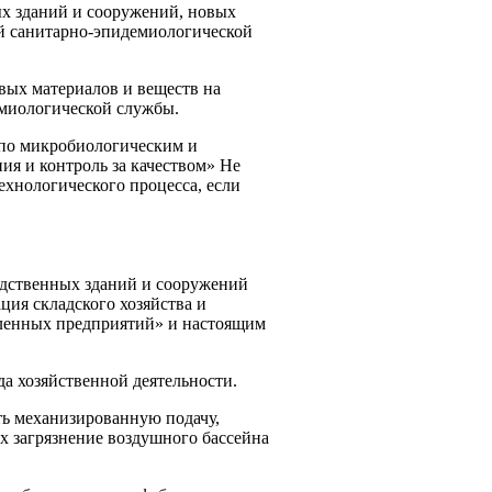
х зданий и сооружений, новых
й сани­тарно-эпидемиологической
овых материалов и веществ на
емиологической службы.
а по микробиологическим и
ия и контроль за качеством» Не
ехнологического процесса, если
одственных зданий и сооружений
ция складского хозяйства и
ленных предприятий» и настоящим
да хозяйственной деятельности.
ть механизированную подачу,
 загрязне­ние воздушного бассейна