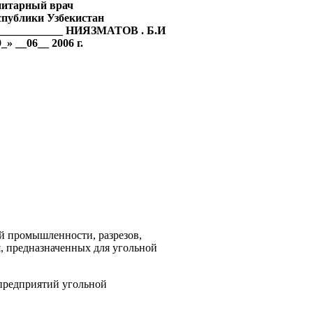
нитарный врач
спублики Узбекистан
____________ НИЯЗМАТОВ . Б.И
_» __06__ 2006 г.
й промышленности, разрезов,
, пред­назначенных для угольной
предприятий угольной