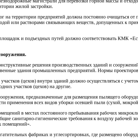
лезнодорожные магистрали для перевозки горной массы и отход
ритории жилой застройки.
г на территории предприятий должна посто­янно очищаться от п
водой или растворами связывающих веществ, допущенных к прим
лощадок и подъездных путей должно соот­ветствовать КМК «Ес
сооружения.
онструктивные решения производственных зданий и сооружений
венные здания промышленных предприятий. Нормы проектирова
 участков (цехов) внутри зданий должно осу­ществляться с учет
одних участков (цехов) на другие.
 сооружения, предназначенные для размещения пылящего оборуд
ти применения всех видов уборки осевшей пыли (сухой, мокрой
омещений в местах постоянного пребывавания рабочих микрокл
бщие санитарно-гигиенические требования к воздуху рабочей 
х помещений».
огатительных фабриках и углесортировках, где размещено обор