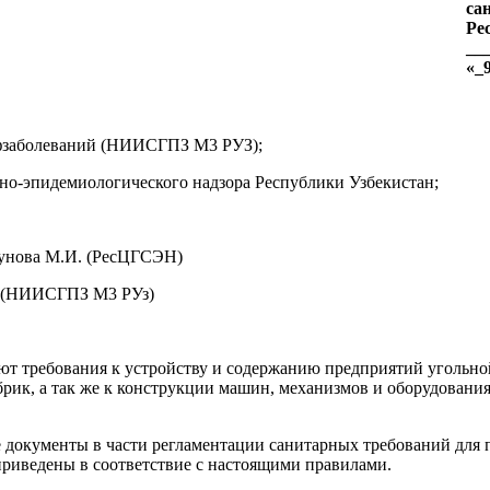
са
Ре
__
«_9
фзаболеваний (НИИСГПЗ М3 РУЗ);
но-эпидемиологического надзора Республики Узбекистан;
рунова М.И. (РесЦГСЭН)
Ш. (НИИСГПЗ М3 РУз)
ют требования к устройству и содержанию предприятий угольно
брик, а так же к конструкции машин, механизмов и оборудования
 документы в части регламентации санитарных требований для 
иведены в соответствие с настоящими правилами.