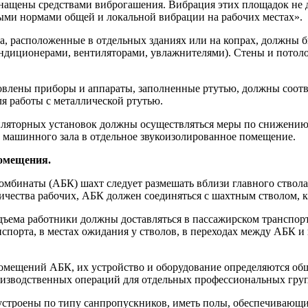
снащены средствами виброгашения. Вибрация этих площадок не
ми нормами общей и ло­кальной вибрации на рабочих местах».
, расположенные в отдельных зданиях или на копрах, должны 
ндиционерами, вентиляторами, увлажнителями). Стены и пото
овлены приборы и аппараты, заполненные ртутью, должны соотв
я работы с металлической ртутью.
ляторных установок должны осуществлять­ся меры по снижению 
 машинного зала в отдельное звукоизолированное помещение.
помещения.
мбинаты (АБК) шахт следует размешать вблизи главного ствола
ичества рабочих, АБК должен соединяться с шахтным ство­лом,
ъема работники должны доставляться в пас­сажирском транспорте
спорта, в местах ожидания у стволов, в переходах между АБК 
помещений АБК, их устройство и оборудова­ние определяются о
оизводственных операций для отдельных профессиональных гру
строены по типу санпропускников, иметь полы, обеспечивающие