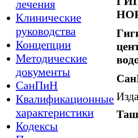
ГИ
лечения
НО
Клинические
руководства
Гиг
Концепции
цен
Методические
вод
документы
Сан
СанПиН
Изд
Квалификационные
характеристики
Ташк
Кодексы