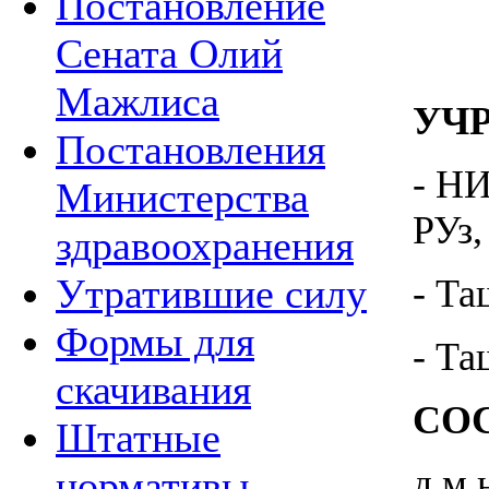
Постановление
Сената Олий
Мажлиса
УЧ
Постановления
- НИ
Министерства
РУз,
здравоохранения
Утратившие силу
- Та
Формы для
- Та
скачивания
СО
Штатные
д.м.
нормативы