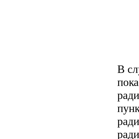
В сл
пока
ради
пунк
ра­д
ради