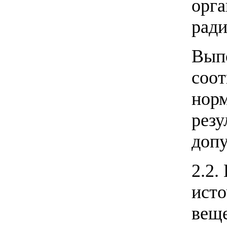
орга
ради
Выпо
соот
норм
резу
доп
2.2.
исто
веще