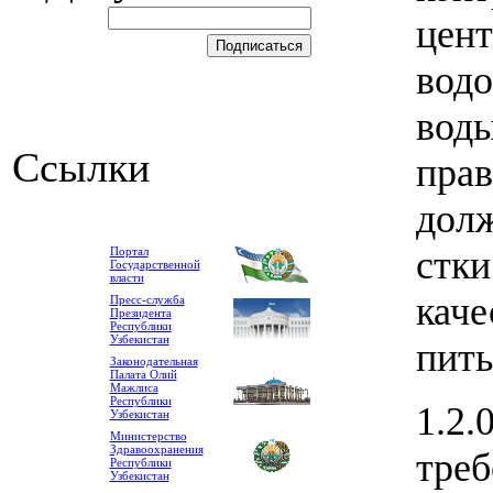
цент
водо
воды
Ссылки
прав
долж
стки
Портал
Государственной
власти
каче
Пресс-служба
Президента
Республики
Узбекистан
пить
Законодательная
Палата Олий
Мажлиса
Республики
1.2.
Узбекистан
Министерство
Здравоохранения
треб
Республики
Узбекистан