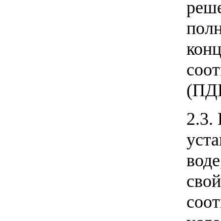
реш
полн
конц
соот
(ПД
2.3.
уста
воде
свой
соот