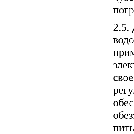
погр
2.5.
водо
прим
элек
свое
регу
обес
обез
пить