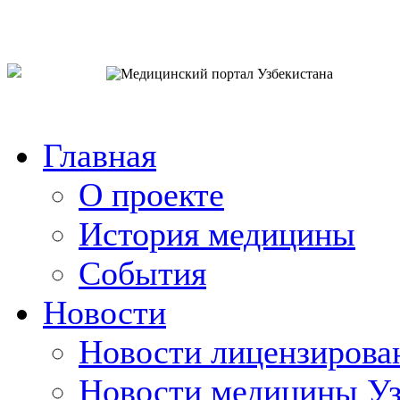
o`zb
рус
eng
Главная
О проекте
История медицины
События
Новости
Новости лицензирова
Новости медицины Уз