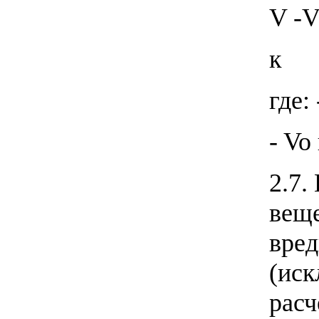
V -V
к
где:
- Vo
2.7.
веще
вред
(иск
расч