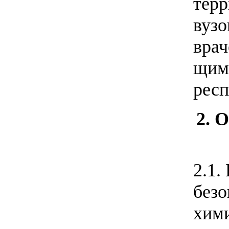
терр
вузо
врач
щим
респ
2.
2.1.
безо
хими