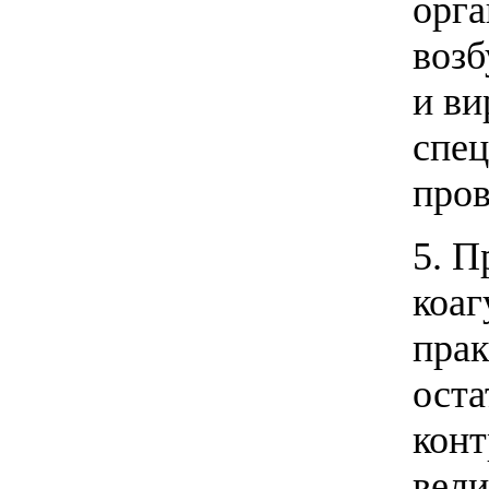
орга
возб
и ви
спец
пров
5. П
коаг
прак
оста
конт
вели