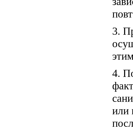
зави
повт
3. П
осущ
этим
4. П
факт
сани
или 
посл