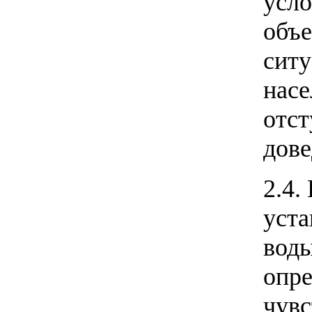
усло
объ
ситу
нас
отст
дове
2.4.
уста
воды
опр
чувс