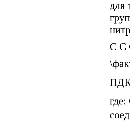
для 
груп
нитр
С С
\фак
ПДК
где:
соед