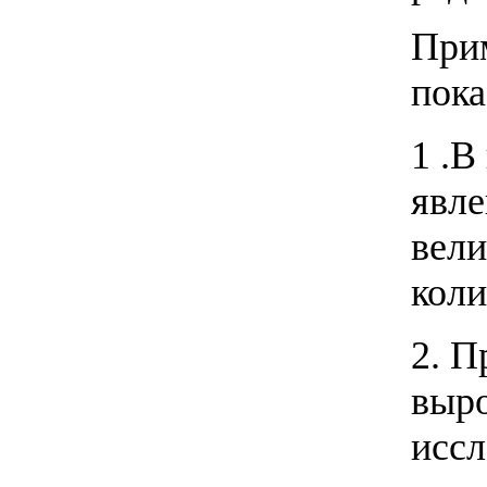
Прим
пока
1 .В
явле
вели
коли
2. П
выро
иссл