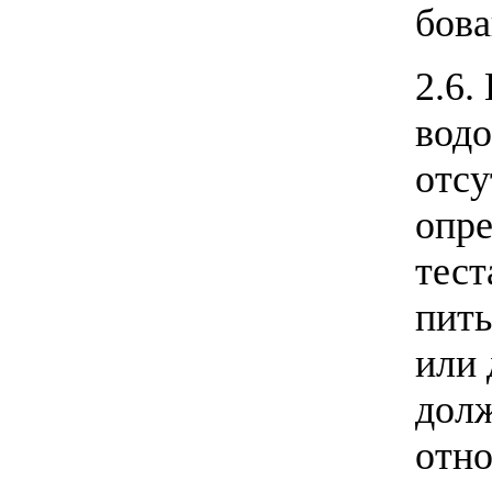
бова
2.6.
водо
отсу
опре
тест
пить
или 
долж
отн