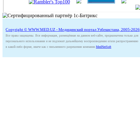
Copyright © WWW.MED.UZ - Медицинский портал Узбекистана, 2005-2026
Все права защищены. Вся информация, размещённая на данном веб-сайте, предназначена только для
персонального использования и не подлежит дальнейшему воспроизведению и/или распространению
в какой-либо форме, иначе как с письменного разрешения компании
MedNetSoft