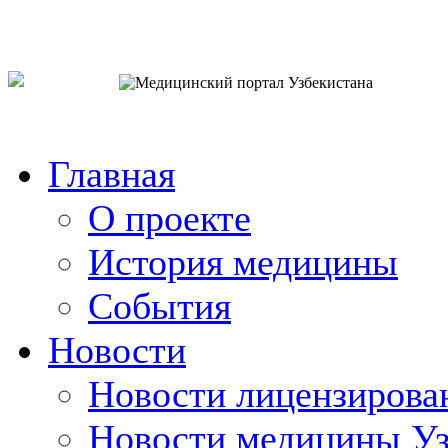
o`zb
рус
eng
Главная
О проекте
История медицины
События
Новости
Новости лицензирова
Новости медицины Уз