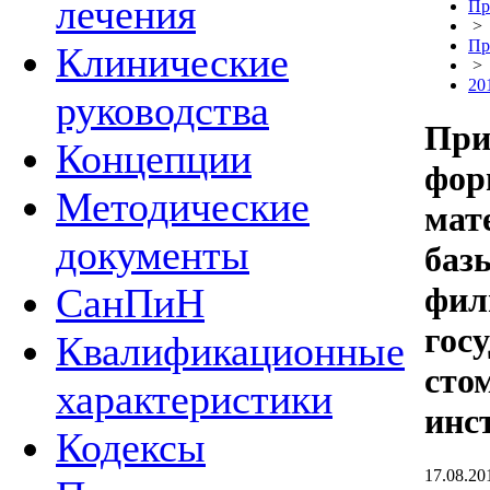
лечения
Пр
>
Пр
Клинические
>
20
руководства
При
Концепции
фор
Методические
мат
документы
баз
СанПиН
фил
гос
Квалификационные
сто
характеристики
инс
Кодексы
17.08.20