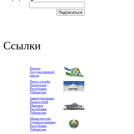
Ссылки
Портал
Государственной
власти
Пресс-служба
Президента
Республики
Узбекистан
Законодательная
Палата Олий
Мажлиса
Республики
Узбекистан
Министерство
Здравоохранения
Республики
Узбекистан