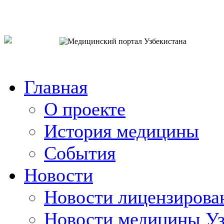
o`zb
рус
eng
Главная
О проекте
История медицины
События
Новости
Новости лицензирова
Новости медицины Уз