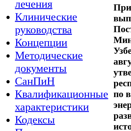
лечения
При
Клинические
вып
руководства
Пос
Мин
Концепции
Узб
Методические
авгу
документы
утв
СанПиН
рес
Квалификационные
по 
эне
характеристики
раз
Кодексы
ист