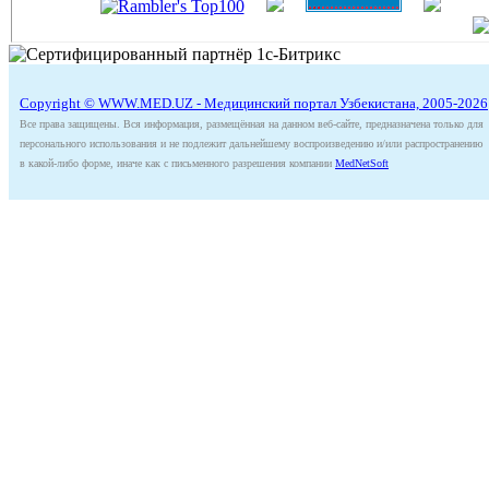
Copyright © WWW.MED.UZ - Медицинский портал Узбекистана, 2005-2026
Все права защищены. Вся информация, размещённая на данном веб-сайте, предназначена только для
персонального использования и не подлежит дальнейшему воспроизведению и/или распространению
в какой-либо форме, иначе как с письменного разрешения компании
MedNetSoft