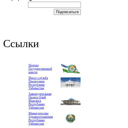
Ссылки
Портал
Государственной
власти
Пресс-служба
Президента
Республики
Узбекистан
Законодательная
Палата Олий
Мажлиса
Республики
Узбекистан
Министерство
Здравоохранения
Республики
Узбекистан