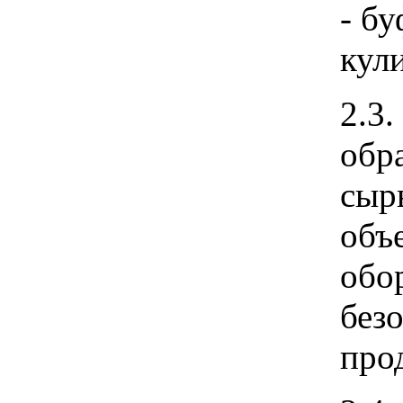
- б
кул
2.3
обр
сыр
объ
обо
без
про