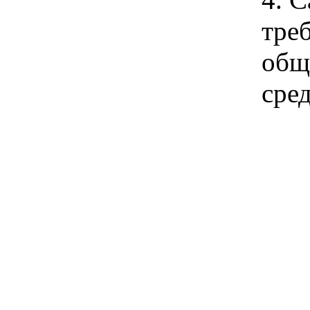
тре
общ
сре