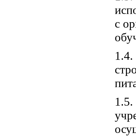
исп
с о
обу
1.4
стр
пит
1.5
учр
осу