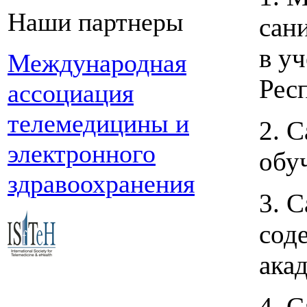
Наши партнеры
сан
в у
Международная
Рес
ассоциация
телемедицины и
2. 
электронного
обу
здравоохранения
3. 
сод
ака
4. 