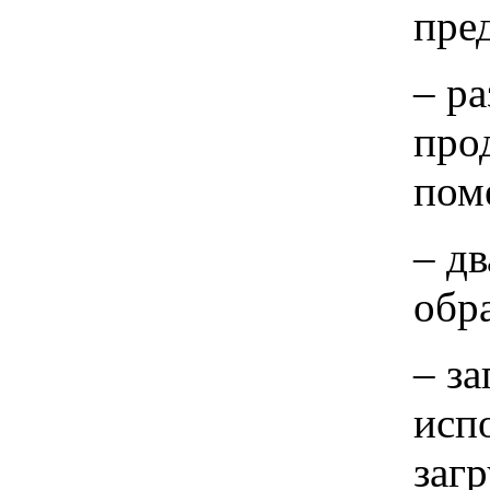
пре
– р
про
пом
– д
обр
– з
исп
заг