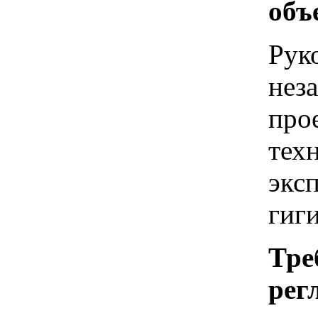
объ
Рук
нез
про
тех
экс
гиг
Тре
рег