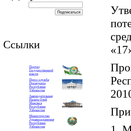
Утв
пот
сре
Ссылки
«17»
Про
Портал
Государственной
власти
Рес
Пресс-служба
Президента
Республики
2010
Узбекистан
Законодательная
Палата Олий
Мажлиса
Республики
При
Узбекистан
Министерство
Здравоохранения
Республики
1. 
Узбекистан