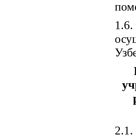
пом
1.6
осу
Узб
уч
2.1