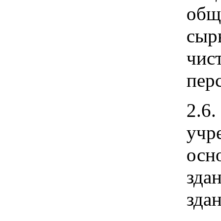
общ
сыр
чис
пер
2.6
учр
осн
зда
зда