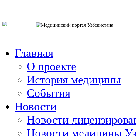
o`zb
рус
eng
Главная
О проекте
История медицины
События
Новости
Новости лицензирова
Новости медицины Уз