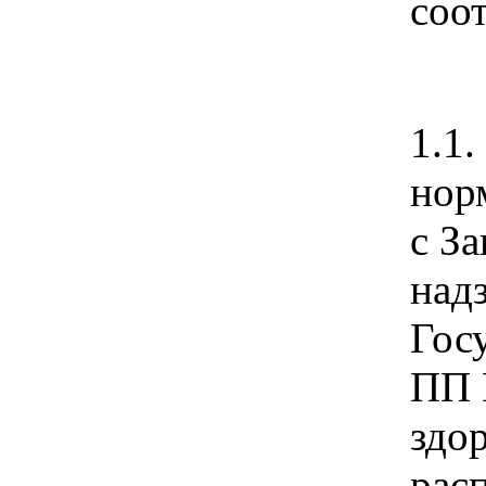
соо
1.1
нор
с З
над
Гос
ПП 
здо
рас