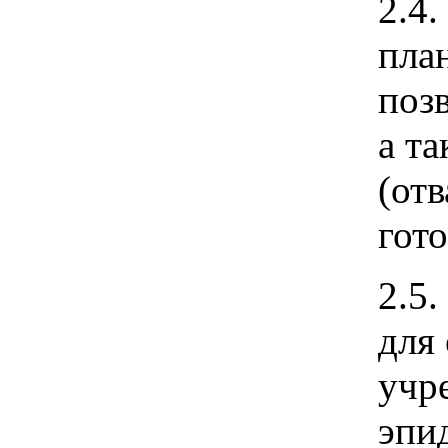
2.4
пла
поз
а т
(отв
гот
2.5
для
учр
эпи