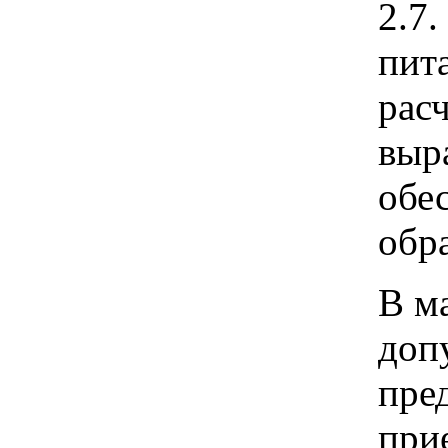
2.7
пит
рас
выр
обе
обр
В м
доп
пре
при