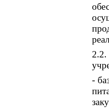
обе
осу
про
реа
2.2
учр
- б
пит
зак