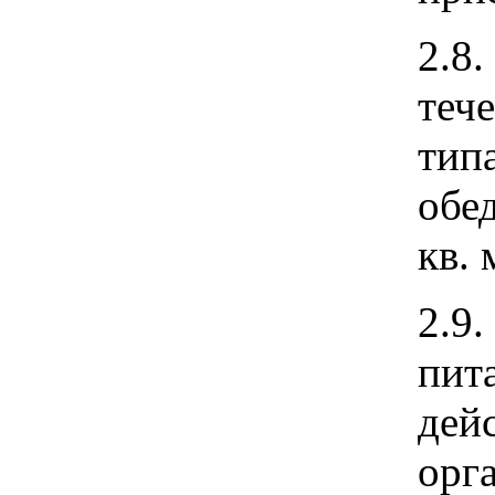
2.8
теч
тип
обе
кв. 
2.9
пит
дей
орг