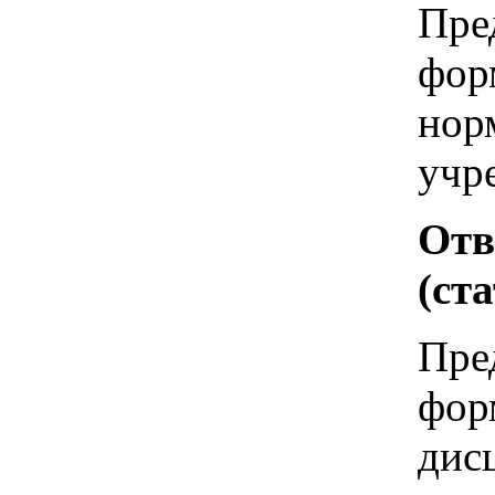
Пре
фор
нор
учр
Отв
(ста
Пре
фор
дис