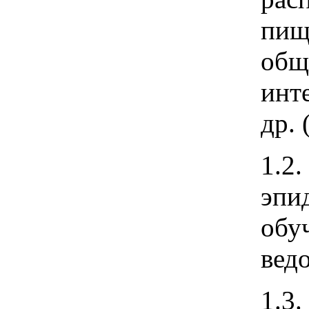
пищ
общ
инт
др. 
1.2
эпи
обу
вед
1.3