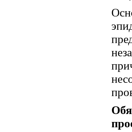
Осн
эпи
пре
нез
при
нес
про
Обя
про