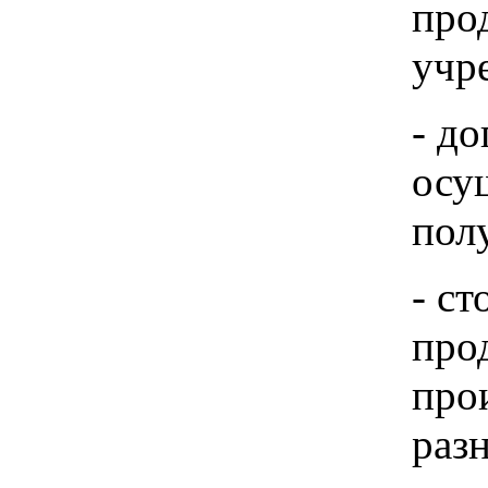
про
учр
- д
осу
пол
- с
про
про
раз