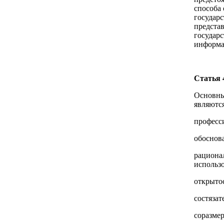
способа
государс
предста
государ
информа
Статья 
Основны
являются
професси
обоснов
рациона
использ
открытос
состязат
соразмер