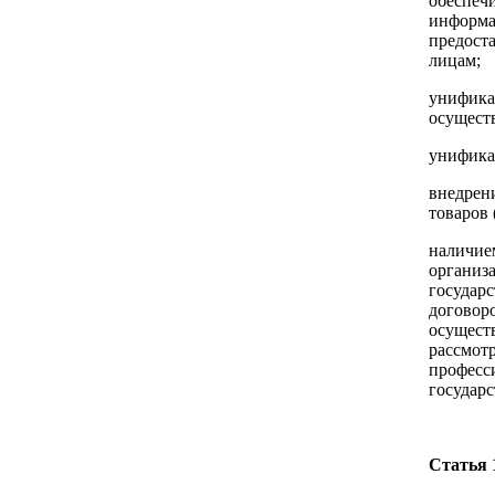
обеспечи
информа
предост
лицам;
унифика
осущест
унифика
внедрен
товаров 
наличие
организ
государ
договоро
осущест
рассмот
професс
государс
Статья 