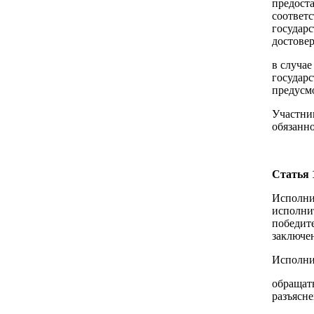
предост
соответ
государс
достове
в случае
государс
предусм
Участник
обязанно
Статья 
Исполни
исполнит
победит
заключен
Исполни
обращать
разъясне