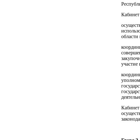
Республ
Кабинет
осущест
использ
области 
координ
соверше
закупоч
участие 
координи
уполном
государс
государс
деятельн
Кабинет
осущест
законода