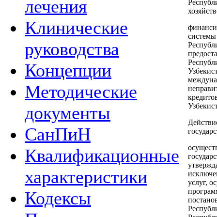
лечения
Республи
хозяйств
Клинические
финанси
системы
руководства
Республ
предост
Республ
Концепции
Узбекис
междуна
Методические
неправи
кредито
Узбекист
документы
Действие
СанПиН
государс
осущест
Квалификационные
государ
утвержд
характеристики
исключен
услуг, 
програм
Кодексы
постано
Республ