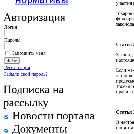
участия 
товаров 
Авторизация
фиксиро
законода
Логин:
Пароль:
Статья 
Запомнить меня
Законода
настояще
Регистрация
Если ме
Забыли свой пароль?
установл
предусм
Подписка на
Узбекист
правила
рассылку
Новости портала
Статья 
В насто
Документы
понятия: