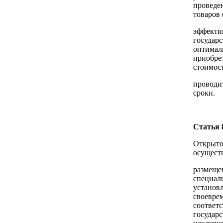
проведе
товаров 
эффекти
государс
оптимал
приобрет
стоимост
проводи
сроки.
Статья 
Открыто
осуществ
размеще
специал
установ
своеврем
соответ
государс