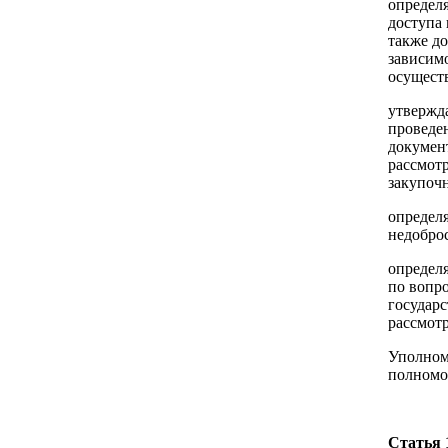
определ
доступа
также д
зависимо
осущест
утвержд
проведе
докумен
рассмот
закупоч
определ
недобро
определя
по вопр
государ
рассмот
Уполном
полномоч
Статья 