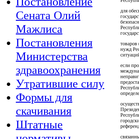
Постановление
Республ
для обе
Сената Олий
государ
безопас
Мажлиса
Республи
государ
Постановления
товаров 
нужд Ре
Министерства
ситуаци
если пр
здравоохранения
междуна
неправи
Утратившие силу
предост
Республ
определе
Формы для
осущест
скачивания
Президе
Республ
городск
Штатные
референ
нормативы
связанны