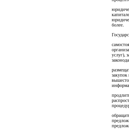
юридиче
капитал
юридичес
более.
Государс
самосто
организа
услуг), 
законода
размеща
закупок 
вышестоя
информа
продлит
распрос
процеду
обращат
предлож
предлож