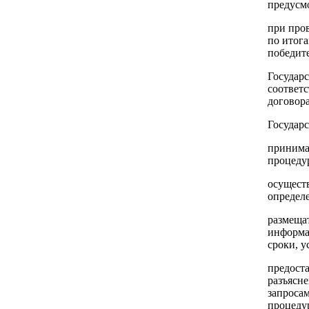
предусм
при про
по итога
победит
Государс
соответ
договор
Государс
принима
процеду
осуществ
определ
размеща
информа
сроки, у
предоста
разъясн
запросам
процеду