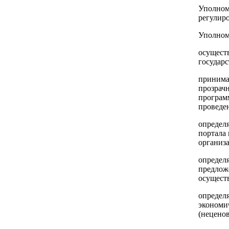
Уполном
регулиро
Уполном
осущест
государс
принима
прозрач
програм
проведе
определ
портала 
организ
определ
предложе
осущест
определ
экономи
(нецено