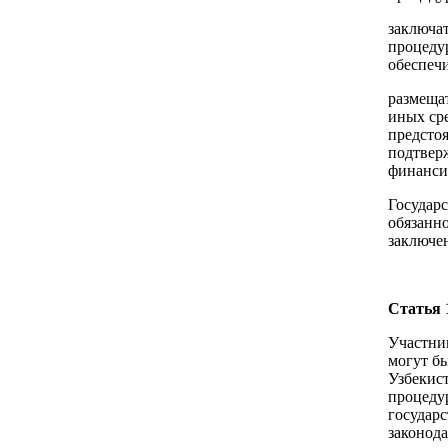
заключа
процеду
обеспеч
размеща
иных ср
предсто
подтвер
финанси
Государ
обязанно
заключе
Статья 
Участни
могут б
Узбекис
процедур
государс
законода