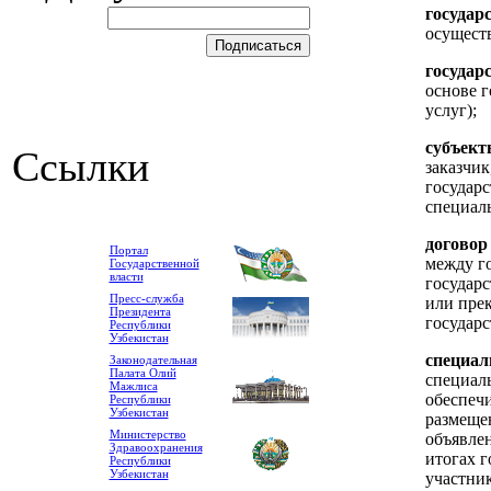
государ
осущест
государ
основе г
услуг);
субъект
Ссылки
заказчик
государс
специал
договор
Портал
между г
Государственной
власти
государ
Пресс-служба
или пре
Президента
государ
Республики
Узбекистан
специа
Законодательная
Палата Олий
специаль
Мажлиса
обеспеч
Республики
Узбекистан
размеще
Министерство
объявле
Здравоохранения
итогах 
Республики
Узбекистан
участни