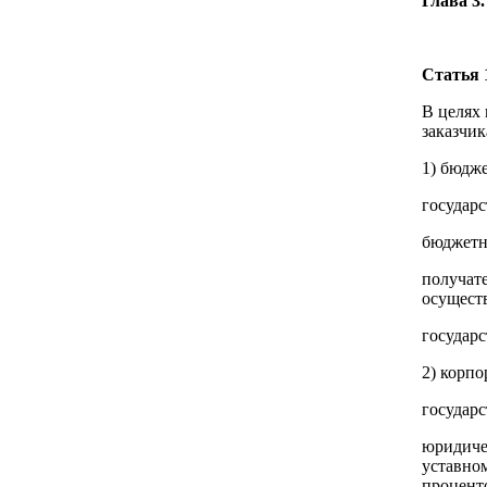
Глава 3
Статья 
В целях
заказчи
1) бюдже
государ
бюджетн
получат
осущест
государ
2) корпо
государ
юридичес
уставном
проценто