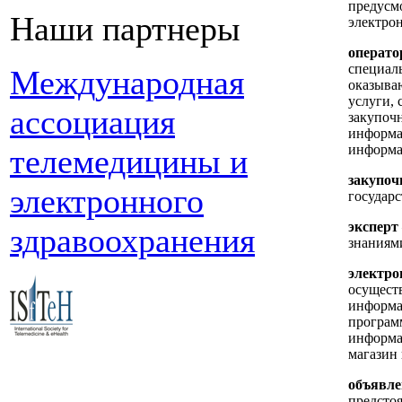
предусм
Наши партнеры
электро
операто
специал
Международная
оказыва
услуги, 
ассоциация
закупоч
информа
информац
телемедицины и
закупоч
электронного
государс
эксперт
здравоохранения
знаниям
электро
осущест
информа
програм
информа
магазин
объявле
предсто