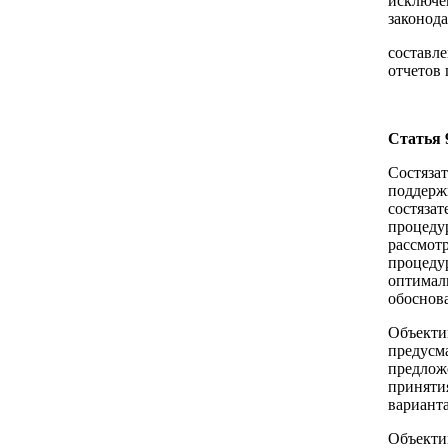
исключе
законода
составл
отчетов
Статья 
Состязат
поддерж
состяза
процедур
рассмот
процеду
оптимал
обоснов
Объекти
предусм
предлож
приняти
варианта
Объекти