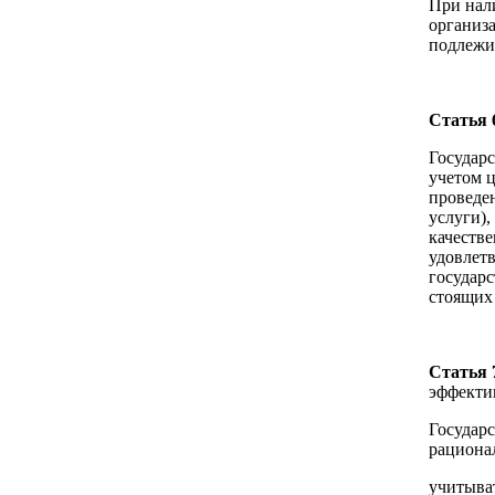
При нал
организ
подлежи
Статья 
Государ
учетом 
проведен
услуги),
качеств
удовлет
государ
стоящих 
Статья 
эффекти
Государ
рациона
учитыват