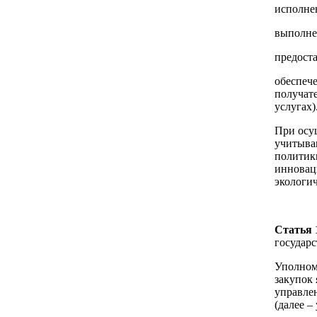
исполне
выполне
предоста
обеспеч
получате
услугах)
При осу
учитыва
политик
инновац
экологич
Статья 
государ
Уполном
закупок 
управле
(далее –