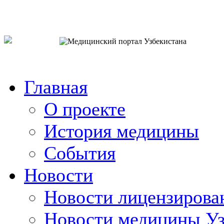
o`zb
рус
eng
Главная
О проекте
История медицины
События
Новости
Новости лицензирова
Новости медицины Уз