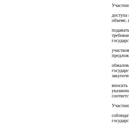
Участни
доступа
объеме,
подавать
требова
государс
участво
предлож
обжалова
государ
закупоч
вносить 
указанн
соответс
Участник
соблюдат
государс