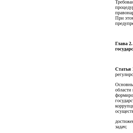
Требова
процеду
правона
При это
предупр
Глава 2
государ
Статья 
регулиро
Основны
области
формиро
государс
коррупц
осущест
достиже
задач;