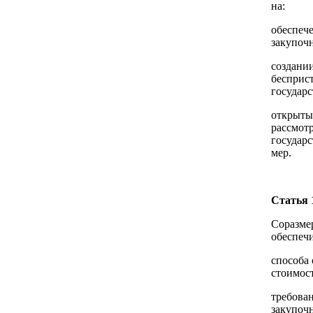
на:
обеспеч
закупоч
создани
бесприс
государс
открыты
рассмотр
государ
мер.
Статья 
Соразме
обеспечи
способа 
стоимост
требова
закупоч