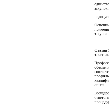
единств
закупок;
недопус
Основны
применят
закупок.
Статья 
заказчик
Професс
обеспеч
соответ
профиль
квалифи
опыта.
Государс
ответст
процеду