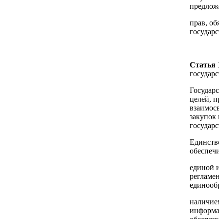
предложе
прав, об
государ
Статья 
государ
Государ
целей, п
взаимосв
закупок 
государс
Единств
обеспечи
единой 
регламе
единооб
наличие
информа