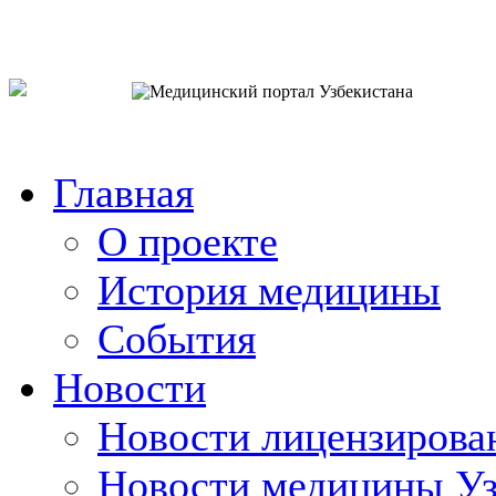
o`zb
рус
eng
Главная
О проекте
История медицины
События
Новости
Новости лицензирова
Новости медицины Уз