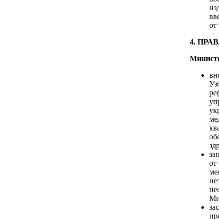
из
вв
от 
4. ПР
Министе
вн
Уз
ре
уп
ук
ме
кв
об
зд
за
от
ме
не
не
Ми
за
пр