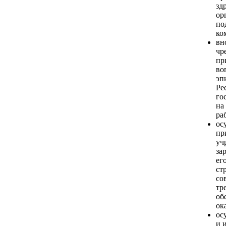
зд
ор
по
ко
вн
чр
пр
во
эп
Ре
го
на
ра
ос
пр
уч
за
ег
ст
со
тр
об
ок
ос
и 