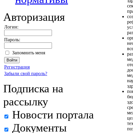
зд
се
пр
Авторизация
со
ре
Логин:
ус
ра
ор
Пароль:
не
вс
Запомнить меня
ра
ме
от
Регистрация
до
Забыли свой пароль?
ме
на
Подписка на
зд
по
бю
рассылку
зд
ср
Новости портала
ме
це
те
Документы
по