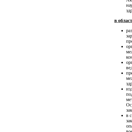
на
зд
в облас
ра
за
пр
ор
ме
ко
ор
ве
пр
ме
зд
из
по
ме
Ос
за
в 
за
оп
во