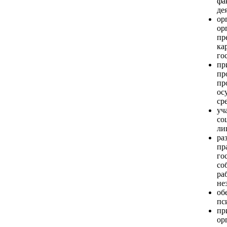
фа
де
ор
ор
пр
ка
го
пр
пр
пр
ос
ср
уч
со
ли
ра
пр
го
со
ра
не
об
пс
пр
ор