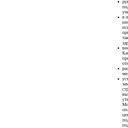
ру
по
уч
в 
ин
ис
ор
та
зд
вн
Ка
пр
от
ра
ми
ус
за
ст
вы
ут
Ми
оп
це
по
по