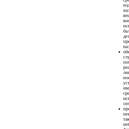
из
на
ве
ко
ис
ба
де
пр
на
об
сл
по
ре
ли
но
ус
им
ср
ис
си
пр
не
та
не