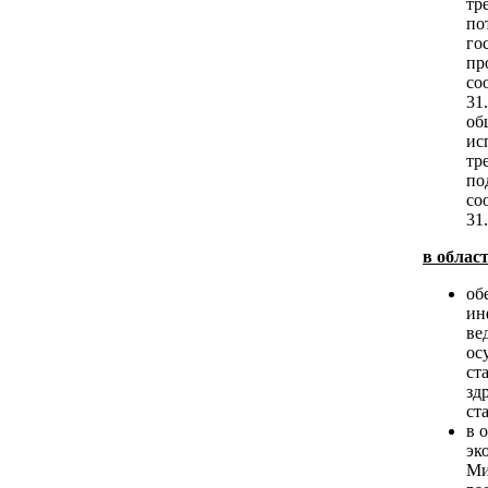
тр
по
го
пр
со
31
об
ис
тр
по
со
31.
в облас
об
ин
ве
ос
ст
зд
ст
в 
эк
Ми