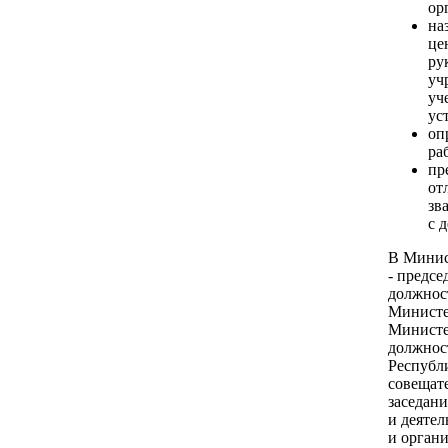
ор
на
це
ру
уч
уч
ус
оп
ра
пр
от
зв
с 
В Минист
- предсе
должнос
Министе
Министер
должнос
Республи
совещат
заседан
и деяте
и органи