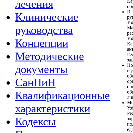
лечения
Ка
об
В 
Клинические
ру
Уз
руководства
Ма
ра
Уз
Концепции
Ка
ак
Методические
Ре
зд
Но
документы
из
об
СанПиН
ор
ор
Квалификационные
об
ли
Ми
характеристики
Уз
Ре
Кодексы
зд
по
ед