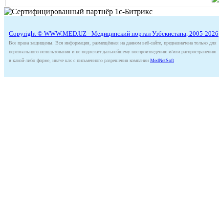
Copyright © WWW.MED.UZ - Медицинский портал Узбекистана, 2005-2026
Все права защищены. Вся информация, размещённая на данном веб-сайте, предназначена только для
персонального использования и не подлежит дальнейшему воспроизведению и/или распространению
в какой-либо форме, иначе как с письменного разрешения компании
MedNetSoft