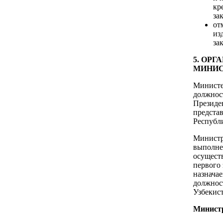
кр
за
от
из
за
5. ОР
МИНИС
Министе
должнос
Президе
предста
Республ
Министр
выполне
осущест
первого 
назнача
должнос
Узбекист
Минист