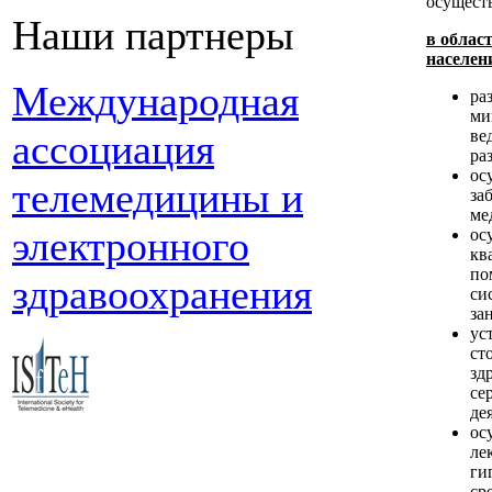
осущест
Наши партнеры
в облас
населен
Международная
ра
ми
ве
ассоциация
ра
ос
телемедицины и
за
ме
электронного
ос
кв
по
здравоохранения
си
за
ус
ст
зд
се
де
ос
ле
ги
ср