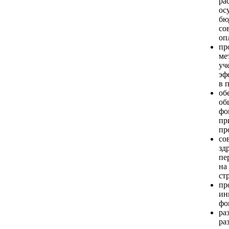
ра
ос
бю
со
оп
пр
ме
уч
эф
в 
об
об
фо
пр
пр
со
зд
пе
на
ст
пр
ин
фо
ра
ра