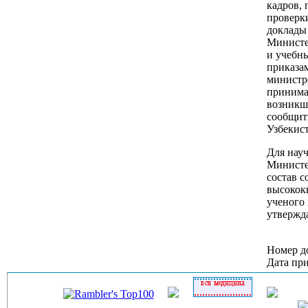
кадров,
проверк
доклады
Министе
и учебн
приказа
министр
принима
возникш
сообщит
Узбекист
Для науч
Министе
состав с
высокок
ученого
утвержд
Номер д
Дата при