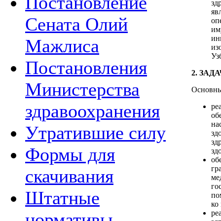
Постановление
зд
яв
Сената Олий
оп
им
ин
Мажлиса
из
Уз
Постановления
2. ЗА
Министерства
Основны
здравоохранения
ре
об
на
Утратившие силу
зд
зд
Формы для
зд
об
гр
скачивания
ме
го
Штатные
по
ко
ре
нормативы