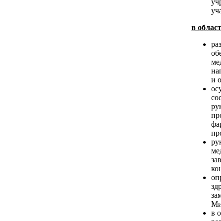
уч
уч
в облас
ра
об
ме
на
и 
ос
со
ру
пр
фа
пр
ру
ме
за
ко
оп
зд
за
Ми
в 