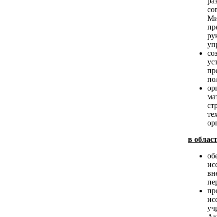
ра
со
Ми
пр
ру
уп
со
ус
пр
по
ор
ма
ст
те
ор
в облас
об
ис
вн
пе
пр
ис
уч
Ак