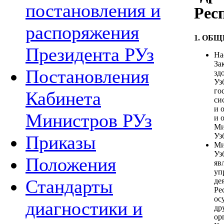
постановления и
Рес
распоряжения
1. ОБ
Президента РУз
На
За
Постановления
зд
Уз
го
Кабинета
си
и 
Министров РУз
и 
Ми
Уз
Приказы
Ми
Уз
Положения
яв
уп
Стандарты
де
Ре
ос
диагностики и
др
ор