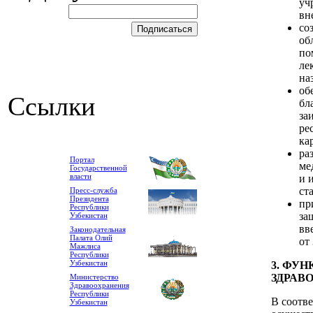
уч
вн
со
об
по
ле
на
об
Ссылки
бл
за
ре
ка
ра
Портал
ме
Государственной
власти
и 
ст
Пресс-служба
Президента
пр
Республики
за
Узбекистан
вв
Законодательная
Палата Олий
от 
Мажлиса
Республики
Узбекистан
3. ФУ
ЗДРАВ
Министерство
Здравоохранения
Республики
В соотв
Узбекистан